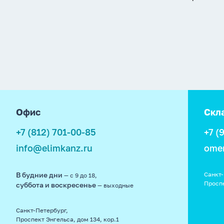
footer
Офис
Скл
+7 (812) 701-00-85
+7 (
info@elimkanz.ru
ome
В будние дни
Санкт-
— с 9 до 18,
Просп
суббота и воскресенье
— выходные
Санкт-Петербург,
Проспект Энгельса, дом 134, кор.1