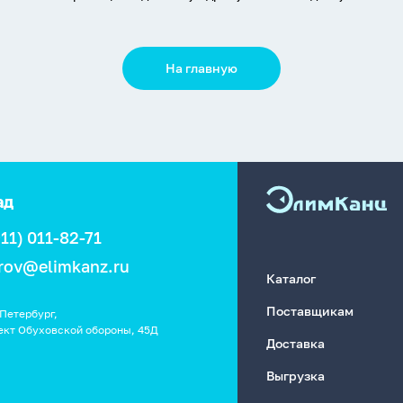
На главную
ад
911) 011-82-71
rov@elimkanz.ru
Каталог
Поставщикам
Петербург,
ект Обуховской обороны, 45Д
Доставка
Выгрузка