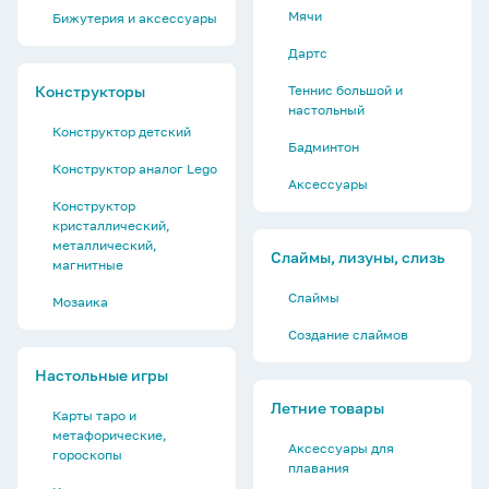
Мячи
Бижутерия и аксессуары
Дартс
Конструкторы
Теннис большой и
настольный
Конструктор детский
Бадминтон
Конструктор аналог Lego
Аксессуары
Конструктор
кристаллический,
металлический,
Слаймы, лизуны, слизь
магнитные
Слаймы
Мозаика
Создание слаймов
Настольные игры
Летние товары
Карты таро и
метафорические,
Аксессуары для
гороскопы
плавания