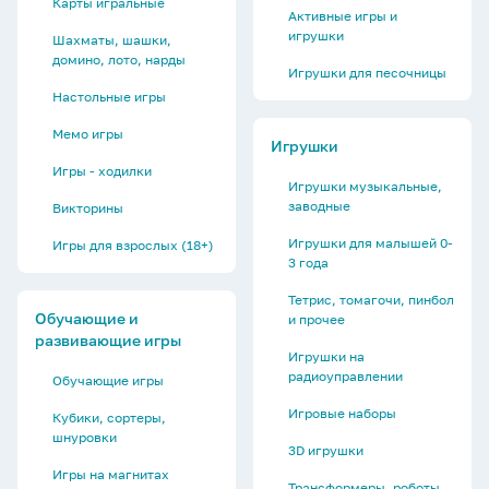
Карты игральные
Активные игры и
игрушки
Шахматы, шашки,
домино, лото, нарды
Игрушки для песочницы
Настольные игры
Мемо игры
Игрушки
Игры - ходилки
Игрушки музыкальные,
заводные
Викторины
Игрушки для малышей 0-
Игры для взрослых (18+)
3 года
Тетрис, томагочи, пинбол
Обучающие и
и прочее
развивающие игры
Игрушки на
радиоуправлении
Обучающие игры
Игровые наборы
Кубики, сортеры,
шнуровки
3D игрушки
Игры на магнитах
Трансформеры, роботы,