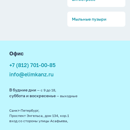
Мыльные пузыри
footer
Офис
+7 (812) 701-00-85
info@elimkanz.ru
В будние дни
— с 9 до 18,
суббота и воскресенье
— выходные
Санкт-Петербург,
Проспект Энгельса, дом 134, кор.1
вход со стороны улицы Асафьева,