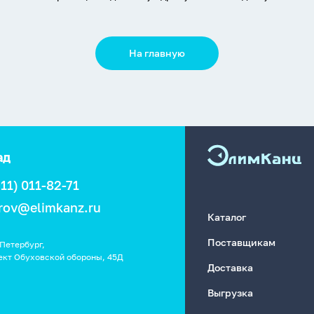
На главную
ад
911) 011-82-71
rov@elimkanz.ru
Каталог
Поставщикам
Петербург,
ект Обуховской обороны, 45Д
Доставка
Выгрузка