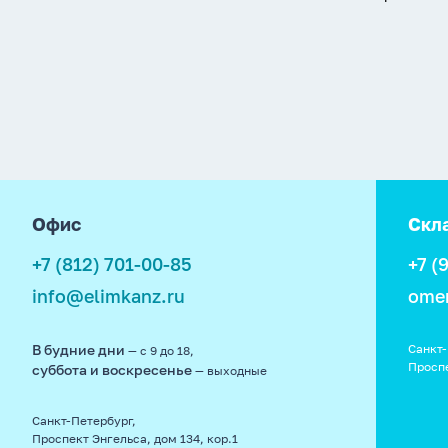
footer
Офис
Скл
+7 (812) 701-00-85
+7 (
info@elimkanz.ru
ome
В будние дни
Санкт-
— с 9 до 18,
Просп
суббота и воскресенье
— выходные
Санкт-Петербург,
Проспект Энгельса, дом 134, кор.1