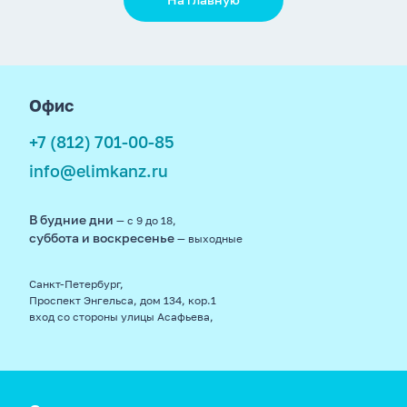
footer
Офис
+7 (812) 701-00-85
info@elimkanz.ru
В будние дни
— с 9 до 18,
суббота и воскресенье
— выходные
Санкт-Петербург,
Проспект Энгельса, дом 134, кор.1
вход со стороны улицы Асафьева,