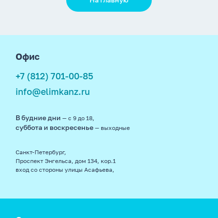
footer
Офис
+7 (812) 701-00-85
info@elimkanz.ru
В будние дни
— с 9 до 18,
суббота и воскресенье
— выходные
Санкт-Петербург,
Проспект Энгельса, дом 134, кор.1
вход со стороны улицы Асафьева,