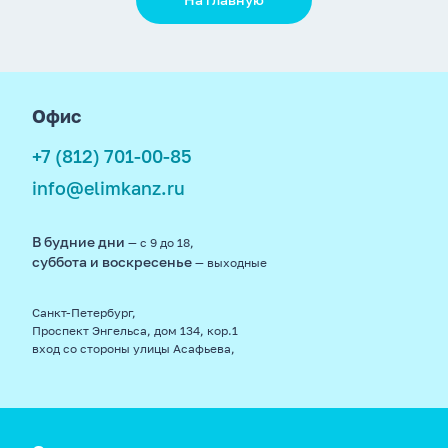
footer
Офис
+7 (812) 701-00-85
info@elimkanz.ru
В будние дни
— с 9 до 18,
суббота и воскресенье
— выходные
Санкт-Петербург,
Проспект Энгельса, дом 134, кор.1
вход со стороны улицы Асафьева,