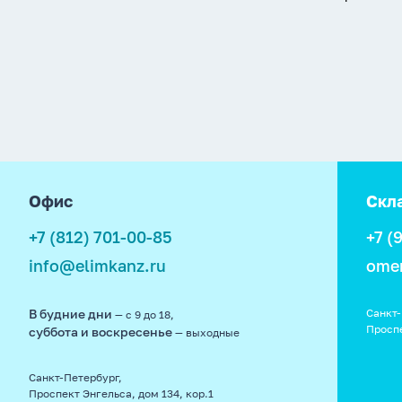
footer
Офис
Скл
+7 (812) 701-00-85
+7 (
info@elimkanz.ru
ome
В будние дни
Санкт-
— с 9 до 18,
Просп
суббота и воскресенье
— выходные
Санкт-Петербург,
Проспект Энгельса, дом 134, кор.1