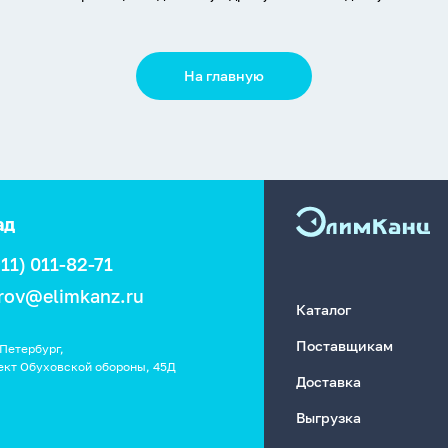
На главную
ад
911) 011-82-71
rov@elimkanz.ru
Каталог
Поставщикам
Петербург,
ект Обуховской обороны, 45Д
Доставка
Выгрузка