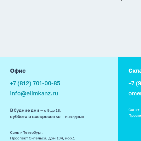
footer
Офис
Скл
+7 (812) 701-00-85
+7 (
info@elimkanz.ru
ome
В будние дни
Санкт-
— с 9 до 18,
Просп
суббота и воскресенье
— выходные
Санкт-Петербург,
Проспект Энгельса, дом 134, кор.1