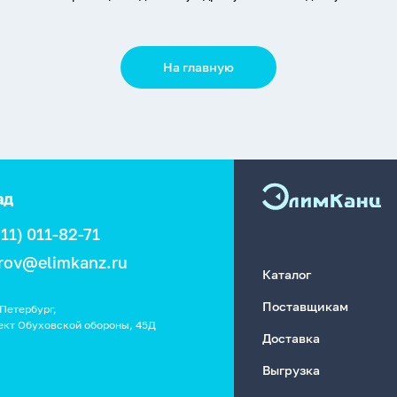
На главную
ад
911) 011-82-71
rov@elimkanz.ru
Каталог
Поставщикам
Петербург,
ект Обуховской обороны, 45Д
Доставка
Выгрузка