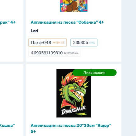
рак" 4+
Аппликация из песка "Собачка" 4+
Lori
Пз/ф-048
235305
АРТИКУЛ
КОД
Пз/
235305
ф-048
4690591109310
ШТРИХКОД
4690591109310
Аппликация
Ликвидация
Ликвидация
из
песка
20*30см
"Ящер"
5+
"Кошка"
Аппликация из песка 20*30см "Ящер"
5+