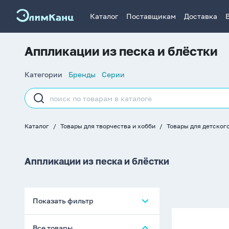
Каталог
Поставщикам
Доставка
Аппликации из песка и блёстки
Список
Категории
Бренды
Серии
навигации
Строка
поиска
Каталог
Товары для творчества и хобби
Товары для детског
Хлебные
крошки
Аппликации из песка и блёстки
Показать фильтр
Аппликац
Все товары