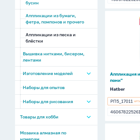
4606782252
бусин
Аппликации из бумаги,
Аппликац
фетра, помпонов и прочего
из
песка
Аппликации из песка и
А5
блёстки
"Крылаты
Вышивка нитками, бисером,
пони"
лентами
Изготовление моделей
Аппликация и
пони"
Наборы для опытов
Модели из дерева
Hatber
РП5_17011
Наборы для рисования
АРТ
РП5_17011
46067822526
4606782252
Роспись игрушек
Товары для хобби
Наборы для рисования
Аппликац
Мыловарение
Мозаика алмазная по
(изготовление мыла)
из
номерам