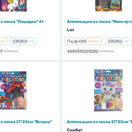
4+
з песка "Лошадка" 4+
Аппликация из песка "Монстр-т
Lori
235303
Пз/ф-045
235302
КУЛ
КОД
АРТИКУЛ
КОД
235303
Пз/
235302
ф-045
97
4690591109280
ШТРИХКОД
ШТРИХКОД
297
4690591109280
ия
Аппликация
из
песка
17*23см
"Кошка"
з песка 17*23см "Вспыш"
Аппликация из песка 17*23см 
Симбат