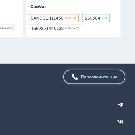
Симбат
SANDGL-111456
260504
АРТИКУЛ
КОД
SANDGL-
260504
111456
4660254440128
ШТРИХКОД
ШТРИХКОД
0
4660254440128
Перезвоните мне