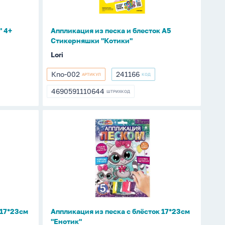
А5
Стикерняшки
"Котики"
" 4+
Аппликация из песка и блесток А5
Стикерняшки "Котики"
Lori
Кпо-002
241166
АРТИКУЛ
КОД
Кпо-002
241166
4690591110644
ШТРИХКОД
4690591110644
Аппликация
из
песка
с
блёсток
17*23см
"Енотик"
 17*23см
Аппликация из песка с блёсток 17*23см
"Енотик"