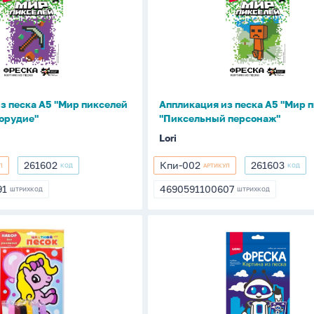
песка
А5
"Мир
пикселей
ое
"Пиксельный
персонаж"
з песка А5 "Мир пикселей
Аппликация из песка А5 "Мир 
орудие"
"Пиксельный персонаж"
Lori
261602
Кпи-002
261603
Л
КОД
АРТИКУЛ
КОД
261602
Кпи-002
261603
91
4690591100607
ШТРИХКОД
ШТРИХКОД
91
4690591100607
ия
Аппликация
из
песка
А5
"Робот"