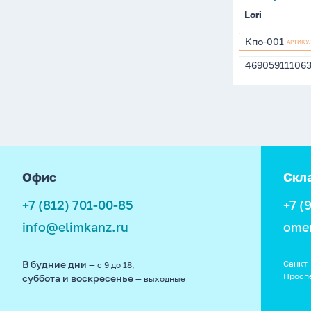
Lori
Пайетки, конфетти и
прочее
Кпо-001
АРТИКУ
Кпо-001
46905911106
46905911106
footer
Офис
Скл
+7 (812) 701-00-85
+7 (
info@elimkanz.ru
ome
В будние дни
Санкт-
— с 9 до 18,
Просп
суббота и воскресенье
— выходные