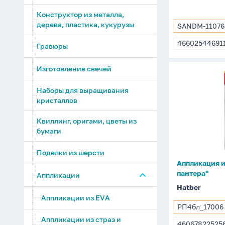
Конструктор из металла,
дерева, пластика, кукурузы
SANDM-11076
SANDM-
110760
46602544691
Гравюры
4660254469
Изготовление свечей
Аппликац
из
Наборы для выращивания
песка
кристаллов
А4
"Черная
Квиллинг, оригами, цветы из
бумаги
пантера"
Поделки из шерсти
Аппликация и
пантера"
Аппликации
Hatber
Аппликации из EVА
РП4бл_17006
РП4бл_1700
Аппликации из страз и
46067822525