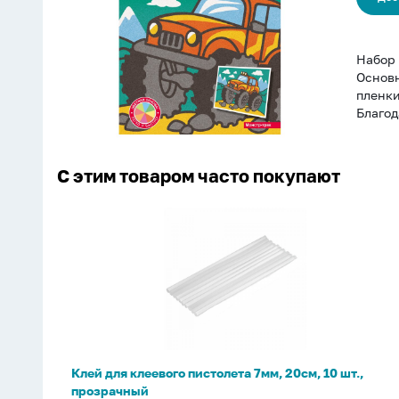
Набор 
Основн
пленки
Благод
С этим товаром часто покупают
Клей
для
клеевого
пистолета
7мм,
20см,
10
шт.,
Клей для клеевого пистолета 7мм, 20см, 10 шт.,
прозрачный
прозрачный