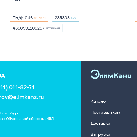
Пз/ф-046
235303
АРТИКУЛ
КОД
Пз/
235303
ф-046
4690591109297
ШТРИХКОД
4690591109297
ад
911) 011-82-71
rov@elimkanz.ru
Каталог
Поставщикам
Петербург,
ект Обуховской обороны, 45Д
Доставка
Выгрузка