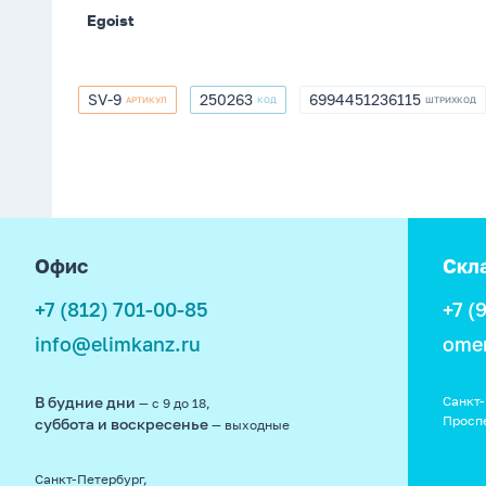
Egoist
SV-9
250263
6994451236115
АРТИКУЛ
КОД
ШТРИХКОД
SV-
250263
6994451236115
9
footer
Офис
Скл
+7 (812) 701-00-85
+7 (
info@elimkanz.ru
ome
В будние дни
Санкт-
— с 9 до 18,
Просп
суббота и воскресенье
— выходные
Санкт-Петербург,