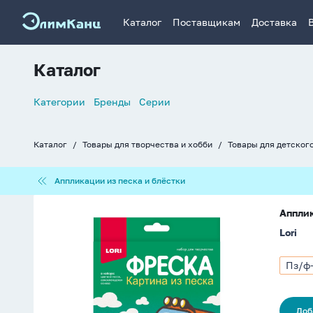
Каталог
Поставщикам
Доставка
Каталог
Список
Категории
Бренды
Серии
навигации
Каталог
Товары для творчества и хобби
Товары для детског
Хлебные
крошки
Аппликации
Аппликации из песка и блёстки
из
песка
Аппликация
и
Апплик
из
блёстки
Lori
песка
"Монстр-
трак"
Пз/ф
Арти
4+
Пз/
ф-04
Доб