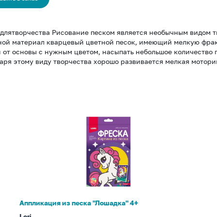
длятворчества Рисование песком является необычным видом тв
ой материал кварцевый цветной песок, имеющий мелкую фракци
 от основы с нужным цветом, насыпать небольшое количество п
аря этому виду творчества хорошо развивается мелкая мотори
Аппликация
из
песка
"Лошадка"
4+
Аппликация из песка "Лошадка" 4+
Lori