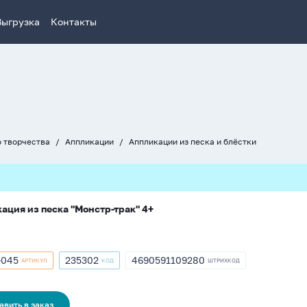
Выгрузка
Контакты
о творчества
Аппликации
Аппликации из песка и блёстки
ация из песка "Монстр-трак" 4+
-045
235302
4690591109280
АРТИКУЛ
КОД
ШТРИХКОД
кул
Артикул
ШТРИХКОД
235302
4690591109280
5
авить в заказ