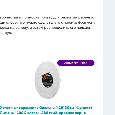
орчества и приносит пользу для развития ребенка.
ю. Все, что нужно сделать, это отклеить фрагмент
еска на основу, а затем распределить его пальцем.
ка рук.
Холст
Акция Феникс+
Акция
на
Феникс+
подрамнике
Овальный
20*30см
"Феникс+.
Лимоны"
100%
Холст на подрамнике Овальный 20*30см "Феникс+.
хлопок,
Лимоны" 100% хлопок, 280 г/м2, среднее зерно