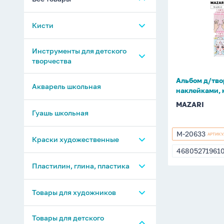
д/
творчеств
Кисти
"Девочки"
с
наклейкам
Пеналы для кистей
Инструменты для детского
творчества
контурами
Натуральный ворс
245*170м
Альбом д/тво
17л.
Стаканы Непроливайки
Акварель школьная
наклейками, 
Синтетика
MAZARI
Палитры
Гуашь школьная
Щетина
M-20633
АРТИКУ
M-
Краски художественные
Наборы кистей
20633
46805271961
46805271961
Темпера, масляные краски
Пластилин, глина, пластика
Акриловые краски
Полимерная глина
Товары для художников
Витражные краски, гель,
Акриловые краски
Инструменты для
Полимерная глина
Холсты, картон д/
Товары для детского
трафареты, блёстки
поштучно
пластилина и глины
(пластика)