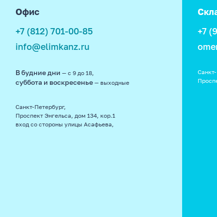
картоне
Офис
Скл
Стразы пришивные,
самоклеящиеся
+7 (812) 701-00-85
+7 (
info@elimkanz.ru
ome
Клеевые пистолеты и клей
Фетр, пористая резина,
В будние дни
Санкт-
— с 9 до 18,
ткань, рафия, сизаль,
Просп
суббота и воскресенье
— выходные
шерсть
Санкт-Петербург,
Декоративный скотч,
Фоамиран, EVA
Проспект Энгельса, дом 134, кор.1
декоративная лента
вход со стороны улицы Асафьева,
Фетр, ткань, синтепон,
Декупажные карты,
сизаль
трафареты, бумага тишью
Декор
Шитье и вязание
Термоаппликация и
Заготовки для декора