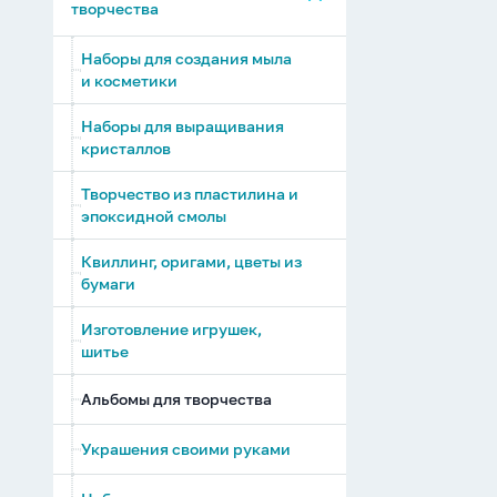
художественных работ
творчества
Акриловые краски в
Боди Арт
Школьный пластилин
Мольберты, ящики, стулья
Наборы холстов и картона
наборах
Наборы для создания мыла
и косметики
Гуашь художественная
Глина, гипс, скульптурный
Мягкие материалы (пастель,
Холсты на подрамнике
пластилин
уголь, сепия, поталь, соус)
Наборы для выращивания
Вспомогательные средства
кристаллов
Картон, бумага
д/живописи
Масса для лепки, цветной
Инструменты для
художественная
песок
художников
Творчество из пластилина и
Акварель художественная
эпоксидной смолы
Холсты на картоне и МДФ
Контуры по стеклу,
Квиллинг, оригами, цветы из
керамике, ткани
бумаги
Изготовление игрушек,
шитье
Альбомы для творчества
Украшения своими руками