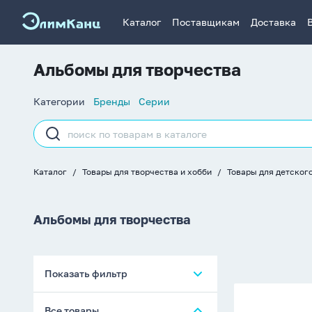
Каталог
Поставщикам
Доставка
Альбомы для творчества
Список
Категории
Бренды
Серии
навигации
Строка
поиска
Каталог
Товары для творчества и хобби
Товары для детског
Хлебные
крошки
Альбомы для творчества
Показать фильтр
Альбом
Все товары