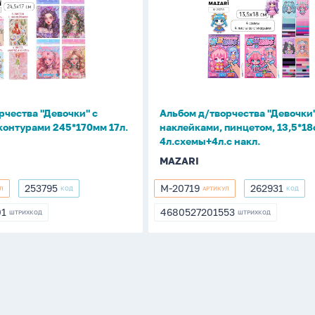
д/
а
творчества
"Девочки"
с
и,
наклейками,
пинцетом,
м
13,5*18см,
рчества "Девочки" с
Альбом д/творчества "Девочки"
4л.схемы+4л.с
контурами 245*170мм 17л.
наклейками, пинцетом, 13,5*18
накл.
4л.схемы+4л.с накл.
MAZARI
253795
M-20719
262931
Л
КОД
АРТИКУЛ
КОД
253795
M-
262931
20719
01
4680527201553
ШТРИХКОД
ШТРИХКОД
01
4680527201553