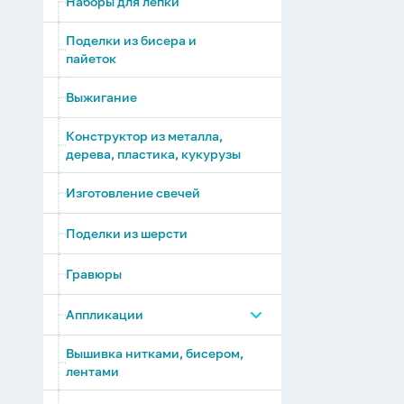
Наборы для лепки
Поделки из бисера и
пайеток
Выжигание
Конструктор из металла,
дерева, пластика, кукурузы
Изготовление свечей
Поделки из шерсти
Гравюры
Аппликации
Вышивка нитками, бисером,
Аппликации из EVА
лентами
Аппликации из страз и