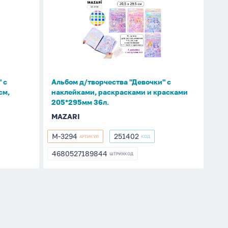
д/
творчества
"Девочки"
с
наклейками,
раскрасками
и
 с
Альбом д/творчества "Девочки" с
красками
см,
наклейками, раскрасками и красками
205*295мм
205*295мм 36л.
36л.
MAZARI
M-3294
251402
АРТИКУЛ
КОД
M-
251402
3294
4680527189844
ШТРИХКОД
4680527189844