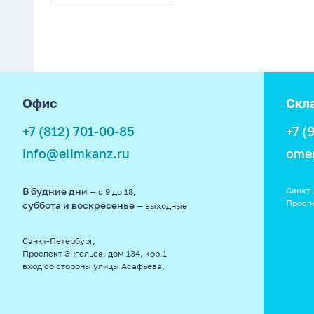
4601185001569
08
footer
Офис
Скл
+7 (812) 701-00-85
+7 (
info@elimkanz.ru
ome
В будние дни
Санкт-
— с 9 до 18,
Просп
суббота и воскресенье
— выходные
Санкт-Петербург,
Проспект Энгельса, дом 134, кор.1
вход со стороны улицы Асафьева,