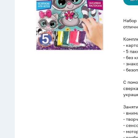
Набор 
отличн
Компле
- карт
- 5 па
- без 
- знак
- безо
С помо
сверка
украше
Заняти
- вним
- твор
- сенс
- мото
- вооб