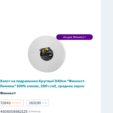
Холст
Акция Феникс+
Акция
на
Феникс+
подрамнике
Круглый
D40см
"Феникс+.
Лимоны"
100%
Холст на подрамнике Круглый D40см "Феникс+.
хлопок,
Лимоны" 100% хлопок, 280 г/м2, среднее зерно
280
Феникс+
г/
м2,
72840
263190
АРТИКУЛ
КОД
72840
263190
среднее
4606008662125
зерно
ШТРИХКОД