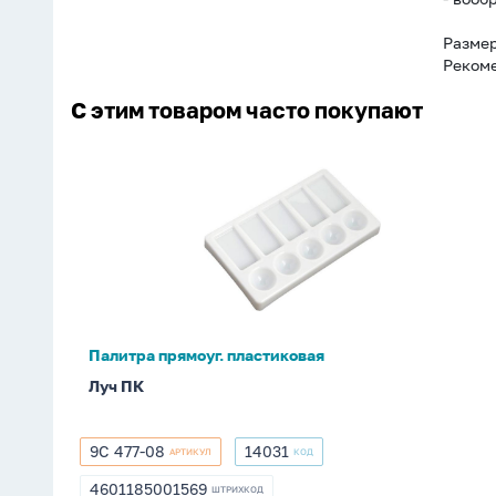
Размер
Рекоме
С этим товаром часто покупают
Палитра
прямоуг.
пластиковая
Палитра прямоуг. пластиковая
Луч ПК
9С 477-08
14031
АРТИКУЛ
КОД
9С
14031
477-
4601185001569
ШТРИХКОД