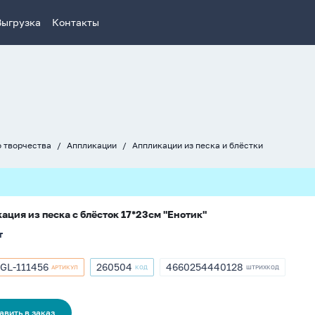
Выгрузка
Контакты
о творчества
Аппликации
Аппликации из песка и блёстки
ация из песка с блёсток 17*23см "Енотик"
т
GL-111456
260504
4660254440128
АРТИКУЛ
КОД
ШТРИХКОД
кул
Артикул
ШТРИХКОД
GL-
260504
4660254440128
56
авить в заказ