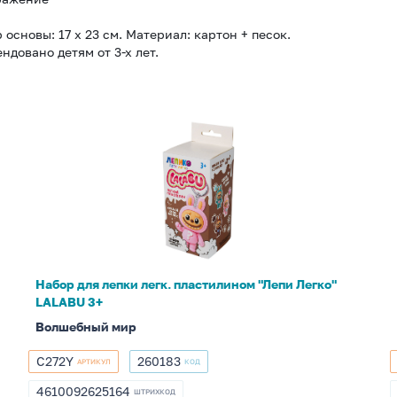
 основы: 17 х 23 см. Материал: картон + песок.
ндовано детям от 3-х лет.
Набор
для
лепки
легк.
пластилином
"Лепи
Легко"
LALABU
Набор для лепки легк. пластилином "Лепи Легко"
3+
LALABU 3+
Волшебный мир
C272Y
260183
АРТИКУЛ
КОД
C272Y
260183
4610092625164
ШТРИХКОД