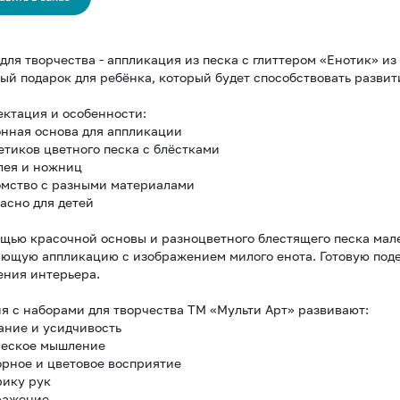
для творчества - аппликация из песка с глиттером «Енотик» и
ый подарок для ребёнка, который будет способствовать развит
ктация и особенности:
онная основа для аппликации
кетиков цветного песка с блёстками
клея и ножниц
омство с разными материалами
пасно для детей
щью красочной основы и разноцветного блестящего песка мал
ющую аппликацию с изображением милого енота. Готовую поде
ния интерьера.
я с наборами для творчества ТМ «Мульти Арт» развивают:
ание и усидчивость
ческое мышление
орное и цветовое восприятие
рику рук
ражение