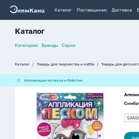
Каталог
Поставщикам
Доставка
Каталог
Список
Категории
Бренды
Серии
навигации
Каталог
Товары для творчества и хобби
Товары для детског
Хлебные
крошки
Аппликации
Аппликации из песка и блёстки
из
песка
Аппликация
и
Апплик
из
блёстки
Симба
песка
с
блёсток
SAND
Арти
17*23см
SAND
"Енотик"
1114
Доб