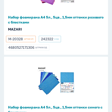
1,5мм
оттенки
розового
Набор фоамирана А4 5л., 5цв., 1,5мм оттенки розового
с
с блестками
блестками
MAZARI
M-20328
242322
АРТИКУЛ
КОД
M-
242322
20328
4680527171306
ШТРИХКОД
4680527171306
Набор
фоамирана
А4
5л.,
5цв.,
1,5мм
оттенки
синего
Набор фоамирана А4 5л., 5цв., 1,5мм оттенки синего с
с