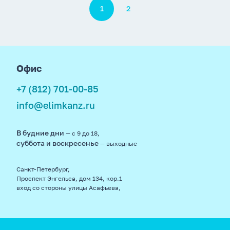
Пагинация
1
2
footer
Офис
+7 (812) 701-00-85
info@elimkanz.ru
В будние дни
— с 9 до 18,
суббота и воскресенье
— выходные
Санкт-Петербург,
Проспект Энгельса, дом 134, кор.1
вход со стороны улицы Асафьева,