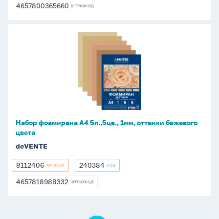
4657800365660
ШТРИХКОД
4657800365660
Набор
фоамирана
А4
5л.,5цв.,
1мм,
оттенки
бежевого
цвета
Набор фоамирана А4 5л.,5цв., 1мм, оттенки бежевого
цвета
deVENTE
8112406
240384
АРТИКУЛ
КОД
8112406
240384
4657818988332
ШТРИХКОД
4657818988332