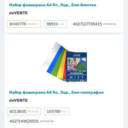
Набор фоамирана А4 5л., 5цв., 2мм блестки
deVENTE
8040779
99510
4627127735415
АРТИКУЛ
КОД
ШТРИХКОД
8040779
99510
4627127735415
Набор
фоамирана
А4
5л.,
5цв.,
2мм
голография
Набор фоамирана А4 5л., 5цв., 2мм голография
deVENTE
8013805
105799
АРТИКУЛ
КОД
8013805
105799
4627149626531
ШТРИХКОД
4627149626531