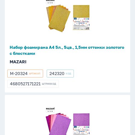
фоамирана
А4
5л.,
5цв.,
1,5мм
оттенки
золотого
Набор фоамирана А4 5л., 5цв., 1,5мм оттенки золотого
с
с блестками
блестками
MAZARI
M-20324
242320
АРТИКУЛ
КОД
M-
242320
20324
4680527171221
ШТРИХКОД
4680527171221
Набор
фоамирана
А4
5л.,
5цв.,