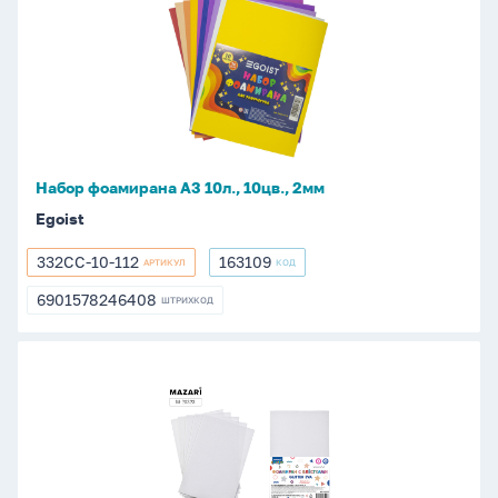
фоамирана
А3
10л.,
10цв.,
2мм
Набор фоамирана А3 10л., 10цв., 2мм
Egoist
332СС-10-112
163109
АРТИКУЛ
КОД
332СС-10-
163109
112
6901578246408
ШТРИХКОД
6901578246408
Набор
фоамирана
А4
5л.,
1цв.,