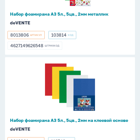
металлик
Набор фоамирана А3 5л., 5цв., 2мм металлик
deVENTE
8013806
103814
АРТИКУЛ
КОД
8013806
103814
4627149626548
ШТРИХКОД
4627149626548
Набор
фоамирана
А3
5л.,
5цв.,
2мм
на
клеевой
Набор фоамирана А3 5л., 5цв., 2мм на клеевой основе
основе
deVENTE