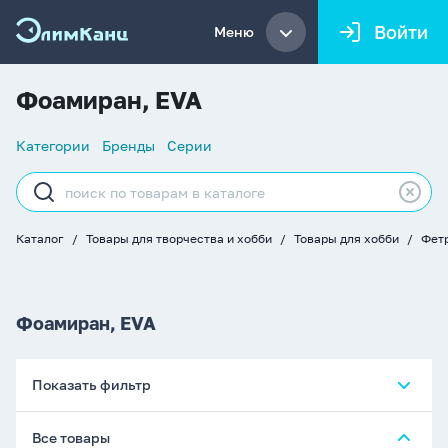
Войти
Меню
Фоамиран, EVA
Список
Категории
Бренды
Серии
навигации
Строка
поиска
Каталог
Товары для творчества и хобби
Товары для хобби
Фетр
Хлебные
крошки
Фоамиран, EVA
Показать фильтр
Все товары