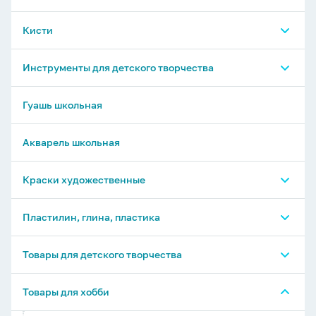
Кисти
Пеналы для кистей
Инструменты для детского творчества
Натуральный ворс
Стаканы Непроливайки
Гуашь школьная
Синтетика
Палитры
Акварель школьная
Щетина
Краски художественные
Наборы кистей
Витражные краски, гель, трафареты, блёстки
Пластилин, глина, пластика
Вспомогательные средства д/живописи
Полимерная глина
Товары для детского творчества
Контуры по стеклу, керамике, ткани
Школьный пластилин
Полимерная глина (пластика)
Наборы для рисования
Товары для хобби
Боди Арт
Глина, гипс, скульптурный пластилин