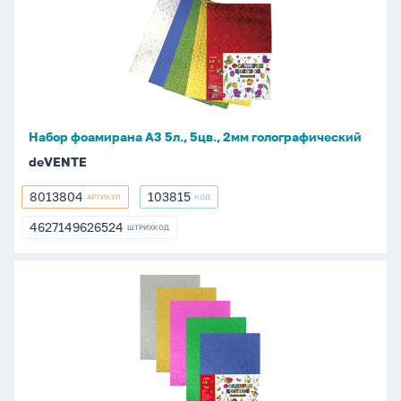
фоамирана
А3
5л.,
5цв.,
2мм
голографический
Набор фоамирана А3 5л., 5цв., 2мм голографический
deVENTE
8013804
103815
АРТИКУЛ
КОД
8013804
103815
4627149626524
ШТРИХКОД
4627149626524
Набор
фоамирана
А3
5л.,
5цв.,
2мм