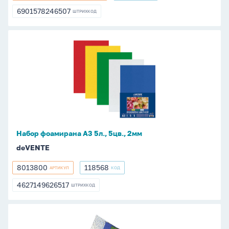
ассорти
6901578246507
ШТРИХКОД
6901578246507
Набор
фоамирана
А3
5л.,
5цв.,
2мм
Набор фоамирана А3 5л., 5цв., 2мм
deVENTE
8013800
118568
АРТИКУЛ
КОД
8013800
118568
4627149626517
ШТРИХКОД
4627149626517
Набор