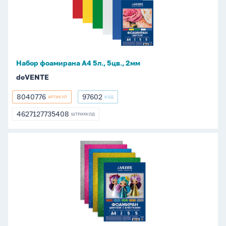
5л.,
5цв.,
2мм
Набор фоамирана А4 5л., 5цв., 2мм
deVENTE
8040776
97602
АРТИКУЛ
КОД
8040776
97602
4627127735408
ШТРИХКОД
4627127735408
Набор
фоамирана
А4
5л.,
5цв.,
2мм
блестки