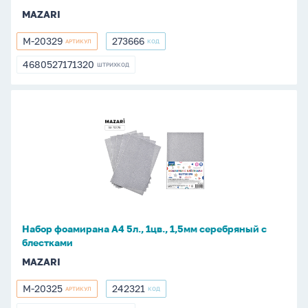
MAZARI
M-20329
273666
АРТИКУЛ
КОД
M-
273666
20329
4680527171320
ШТРИХКОД
4680527171320
Набор
фоамирана
А4
5л.,
1цв.,
1,5мм
серебряный
с
Набор фоамирана А4 5л., 1цв., 1,5мм серебряный с
блестками
блестками
MAZARI
M-20325
242321
АРТИКУЛ
КОД
M-
242321
20325