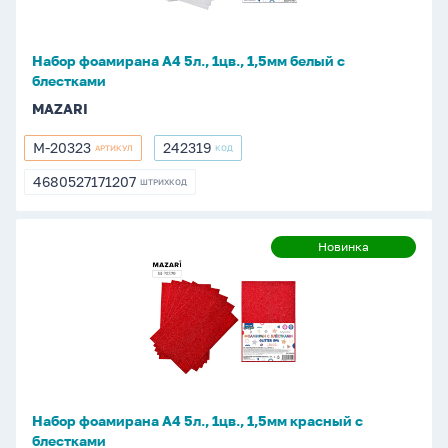
1,5мм
белый
с
Набор фоамирана А4 5л., 1цв., 1,5мм белый с
блестками
блестками
MAZARI
M-20323
242319
АРТИКУЛ
КОД
M-
242319
20323
4680527171207
ШТРИХКОД
4680527171207
Набор
Новинка
Новинка
фоамирана
А4
5л.,
1цв.,
1,5мм
красный
с
Набор фоамирана А4 5л., 1цв., 1,5мм красный с
блестками
блестками