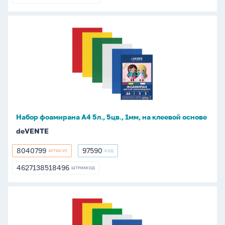
4627138518489
Набор
фоамирана
А4
5л.,
5цв.,
1мм,
на
клеевой
Набор фоамирана А4 5л., 5цв., 1мм, на клеевой основе
основе
deVENTE
8040799
97590
АРТИКУЛ
КОД
8040799
97590
4627138518496
ШТРИХКОД
4627138518496
Набор
фоамирана
А4