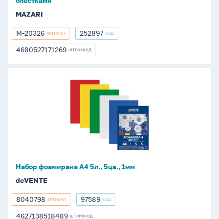
блестками
блестками
MAZARI
M-20326
252897
АРТИКУЛ
КОД
M-
252897
20326
4680527171269
ШТРИХКОД
4680527171269
Набор
фоамирана
А4
5л.,
5цв.,
1мм
Набор фоамирана А4 5л., 5цв., 1мм
deVENTE
8040798
97589
АРТИКУЛ
КОД
8040798
97589
4627138518489
ШТРИХКОД