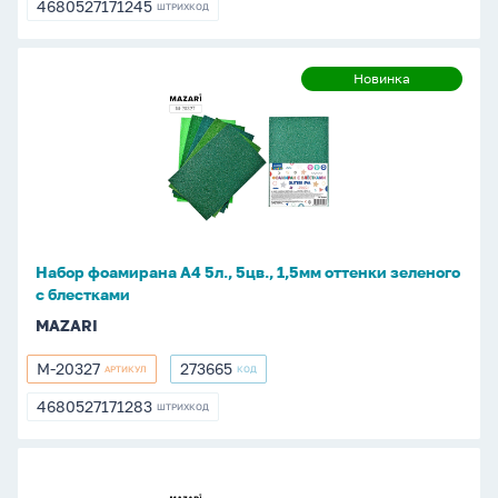
4680527171245
ШТРИХКОД
4680527171245
Набор
Новинка
Новинка
фоамирана
А4
5л.,
5цв.,
1,5мм
оттенки
зеленого
Набор фоамирана А4 5л., 5цв., 1,5мм оттенки зеленого
с
с блестками
блестками
MAZARI
M-20327
273665
АРТИКУЛ
КОД
M-
273665
20327
4680527171283
ШТРИХКОД
4680527171283
Набор