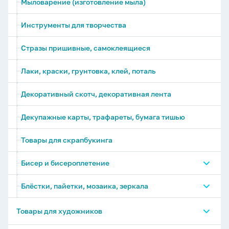
Мыловарение (изготовление мыла)
Вышивка нитками, бисером, лентами
Инструменты для творчества
Изготовление свечей
Стразы пришивные, самоклеящиеся
Поделки из шерсти
Лаки, краски, грунтовка, клей, поталь
Гравюры
Декоративный скотч, декоративная лента
Квиллинг, оригами, цветы из бумаги
Декупажные карты, трафареты, бумага тишью
Изготовление игрушек, шитье
Товары для скрапбукинга
Аппликации
Бисер и бисероплетение
Изготовление моделей
Аппликации из песка и блёстки
Блёстки, пайетки, мозаика, зеркала
Инструменты для бисероплетения
Аппликации из EVА
Модели из дерева
Бисер
Пайетки, конфетти и прочее
Товары для художников
Аппликации из бумаги, фетра, помпонов и
прочего