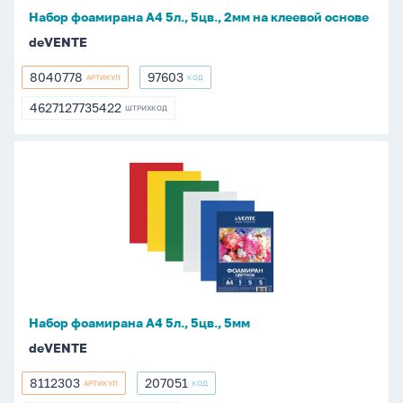
клеевой
Набор фоамирана А4 5л., 5цв., 2мм на клеевой основе
основе
deVENTE
8040778
97603
АРТИКУЛ
КОД
8040778
97603
4627127735422
ШТРИХКОД
4627127735422
Набор
фоамирана
А4
5л.,
5цв.,
5мм
Набор фоамирана А4 5л., 5цв., 5мм
deVENTE
8112303
207051
АРТИКУЛ
КОД
8112303
207051