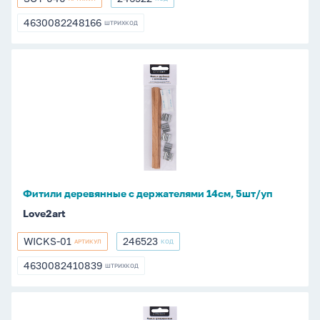
SOY-
246522
040
4630082248166
ШТРИХКОД
4630082248166
Фитили
деревянные
с
держателями
14см,
5шт/
уп
Фитили деревянные с держателями 14см, 5шт/уп
Love2art
WICKS-01
246523
АРТИКУЛ
КОД
WICKS-
246523
01
4630082410839
ШТРИХКОД
4630082410839
Фитили