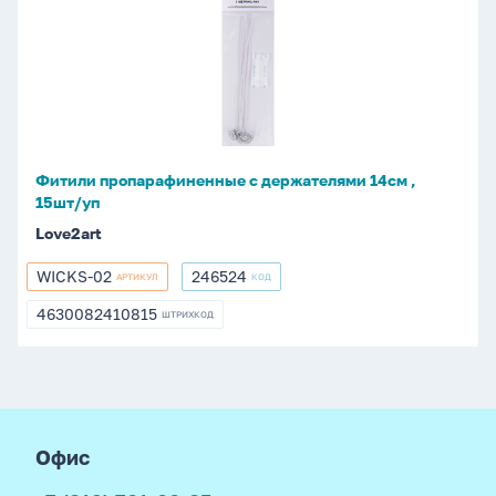
пропарафиненные
с
держателями
14см
,
15шт/
уп
Фитили пропарафиненные с держателями 14см ,
15шт/уп
Love2art
WICKS-02
246524
АРТИКУЛ
КОД
WICKS-
246524
02
4630082410815
ШТРИХКОД
4630082410815
footer
Офис