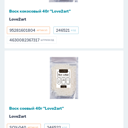
Воск кокосовый 40г "Love2art"
Love2art
95281601804
246521
АРТИКУЛ
КОД
95281601804
246521
4630082367317
ШТРИХКОД
4630082367317
Воск
соевый
40г
"Love2art"
Воск соевый 40г "Love2art"
Love2art
SOY-040
246522
АРТИКУЛ
КОД