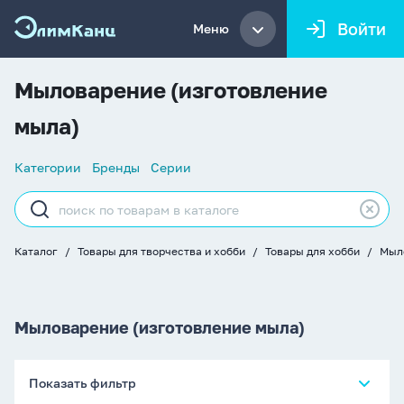
Войти
Меню
Мыловарение (изготовление
мыла)
Список
Категории
Бренды
Серии
навигации
Строка
поиска
Каталог
Товары для творчества и хобби
Товары для хобби
Мыл
Хлебные
крошки
Мыловарение (изготовление мыла)
Показать фильтр