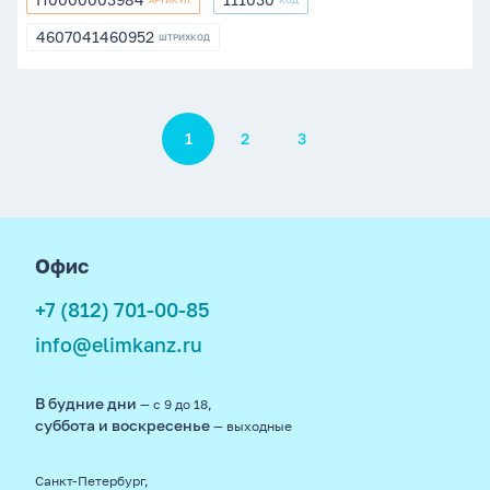
АРТИКУЛ
КОД
П0000003984
111030
4607041460952
ШТРИХКОД
4607041460952
Пагинация
1
2
3
footer
Офис
+7 (812) 701-00-85
info@elimkanz.ru
В будние дни
— с 9 до 18,
суббота и воскресенье
— выходные
Санкт-Петербург,