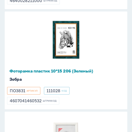
4640028211000
ШТРИХКОД
4640028211000
Фоторамка
пластик
10*15
206
(Зеленый)
Фоторамка пластик 10*15 206 (Зеленый)
Зебра
ПО3831
111028
АРТИКУЛ
КОД
ПО3831
111028
4607041460532
ШТРИХКОД
4607041460532
Фоторамка
пластик