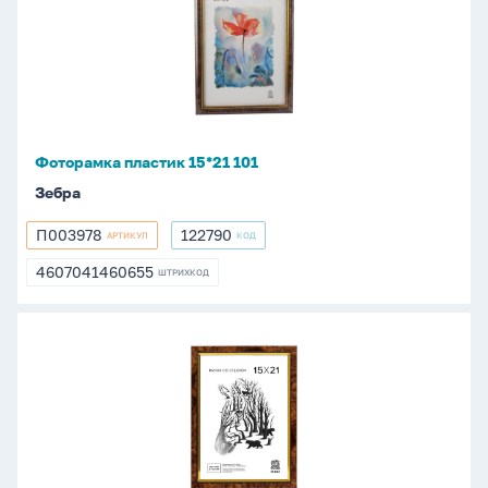
15*21
101
Фоторамка пластик 15*21 101
Зебра
П003978
122790
АРТИКУЛ
КОД
П003978
122790
4607041460655
ШТРИХКОД
4607041460655
Фоторамка
пластик
15*21
201
(Коричневый)