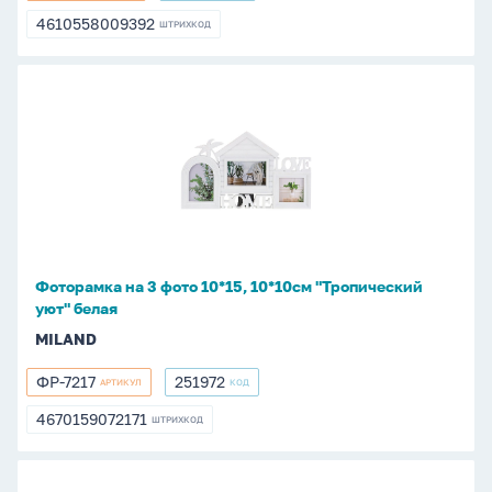
4610558009392
ШТРИХКОД
4610558009392
Фоторамка
на
3
фото
10*15,
10*10см
"Тропический
уют"
Фоторамка на 3 фото 10*15, 10*10см "Тропический
белая
уют" белая
MILAND
ФР-7217
251972
АРТИКУЛ
КОД
ФР-7217
251972
4670159072171
ШТРИХКОД
4670159072171
Фоторамка