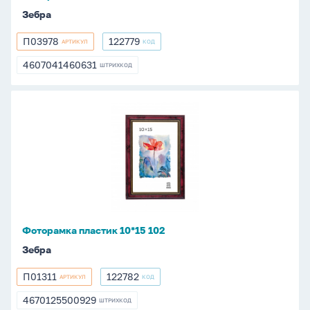
Зебра
П03978
122779
АРТИКУЛ
КОД
П03978
122779
4607041460631
ШТРИХКОД
4607041460631
Фоторамка
пластик
10*15
102
Фоторамка пластик 10*15 102
Зебра
П01311
122782
АРТИКУЛ
КОД
П01311
122782
4670125500929
ШТРИХКОД
4670125500929