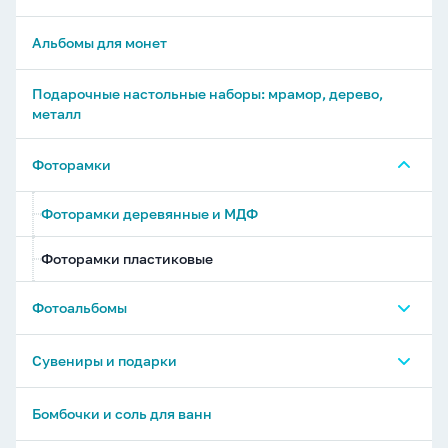
Альбомы для монет
Подарочные настольные наборы: мрамор, дерево,
металл
Фоторамки
Фоторамки деревянные и МДФ
Фоторамки пластиковые
Фотоальбомы
Фотоальбомы 32-196 фото
Сувениры и подарки
Фотоальбомы 200-600 фото
Копилки и шкатулки
Бомбочки и соль для ванн
Фотоальбомы с магнитными листами