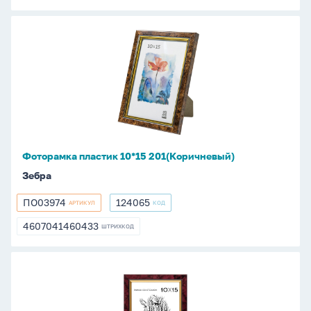
Фоторамка
пластик
10*15
201(Коричневый)
Фоторамка пластик 10*15 201(Коричневый)
Зебра
ПО03974
124065
АРТИКУЛ
КОД
ПО03974
124065
4607041460433
ШТРИХКОД
4607041460433
Фоторамка
пластик
10*15