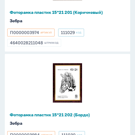
Фоторамка пластик 15*21 201 (Коричневый)
Зебра
П0000003974
111029
АРТИКУЛ
КОД
П0000003974
111029
4640028211048
ШТРИХКОД
4640028211048
Фоторамка
пластик
15*21
202
(Бордо)
Фоторамка пластик 15*21 202 (Бордо)
Зебра
П0000003984
111030