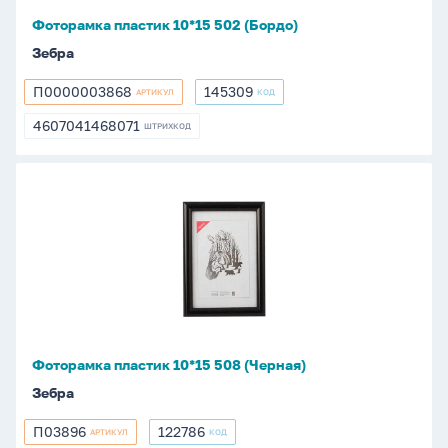
Фоторамка пластик 10*15 502 (Бордо)
Зебра
П0000003868
145309
АРТИКУЛ
КОД
П0000003868
145309
4607041468071
ШТРИХКОД
4607041468071
Фоторамка
пластик
10*15
508
(Черная)
Фоторамка пластик 10*15 508 (Черная)
Зебра
П03896
122786
АРТИКУЛ
КОД
П03896
122786