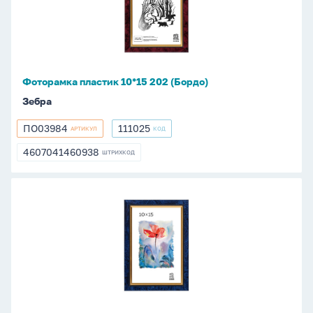
202
(Бордо)
Фоторамка пластик 10*15 202 (Бордо)
Зебра
ПО03984
111025
АРТИКУЛ
КОД
ПО03984
111025
4607041460938
ШТРИХКОД
4607041460938
Фоторамка
пластик
10*15
204
(Синий
Мрамор)