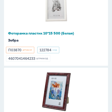
10*15
500
(Белая)
Фоторамка пластик 10*15 500 (Белая)
Зебра
П03870
122784
АРТИКУЛ
КОД
П03870
122784
4607041464233
ШТРИХКОД
4607041464233
Фоторамка
пластик
10*15
502
(Бордо)