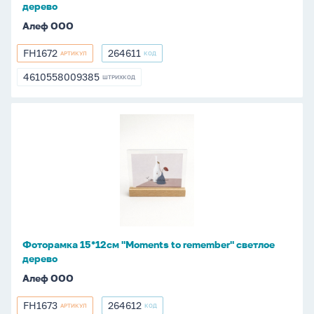
дерево
Алеф ООО
FH1672
264611
АРТИКУЛ
КОД
FH1672
264611
4610558009385
ШТРИХКОД
4610558009385
Фоторамка
15*12см
"Moments
to
remember"
светлое
дерево
Фоторамка 15*12см "Moments to remember" светлое
дерево
Алеф ООО
FH1673
264612
АРТИКУЛ
КОД
FH1673
264612