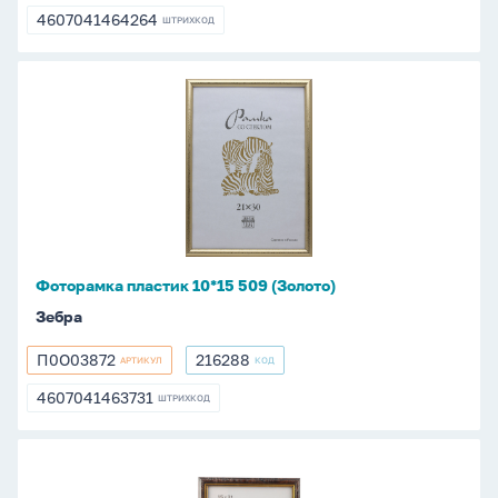
4607041464264
ШТРИХКОД
4607041464264
Фоторамка
пластик
10*15
509
(Золото)
Фоторамка пластик 10*15 509 (Золото)
Зебра
П0О03872
216288
АРТИКУЛ
КОД
П0О03872
216288
4607041463731
ШТРИХКОД
4607041463731
Фоторамка
пластик