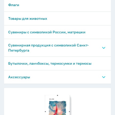
Аромадиффузры
Флаги
Фотоальбомы-книги и библиотеки
Ролики для одежды
Товары для животных
Фотоальбомы свадебные
Часы и будильники
Сувениры с символикой России, матрешки
Фотоальбомы детские
Кружки керамические
Сувенирная продукция с символикой Санкт-
Свечи интерьерные и подсвечники
Петербурга
Предметы интерьера
Сувениры
Бутылочки, ланчбоксы, термосумки и термосы
Ручки и карандаши
Аксессуары
Кружки, стопки, подставки
Товары для маникюра
Рамка-
Открытки
клип
Дождевики и зонты
21*30см
Блокноты и записные книжки
Аксессуары для телефона