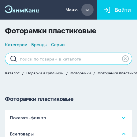
Войти
Меню
Фоторамки пластиковые
Список
Категории
Бренды
Серии
навигации
Строка
поиска
Каталог
Подарки и сувениры
Фоторамки
Фоторамки пластико
Хлебные
крошки
Фоторамки пластиковые
Показать фильтр
Все товары