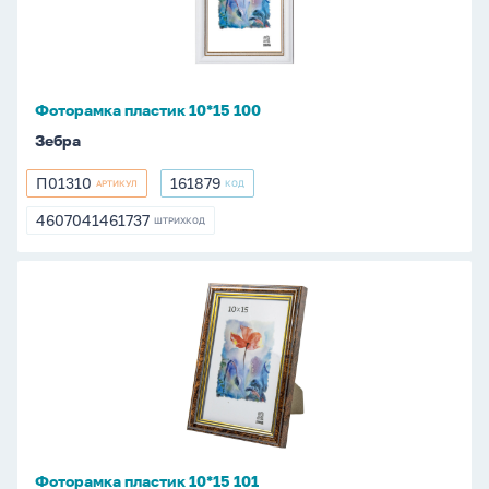
Фоторамка пластик 10*15 100
Зебра
П01310
161879
АРТИКУЛ
КОД
П01310
161879
4607041461737
ШТРИХКОД
4607041461737
Фоторамка
пластик
10*15
101
Фоторамка пластик 10*15 101