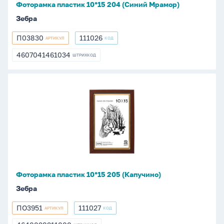
Фоторамка пластик 10*15 204 (Синий Мрамор)
Зебра
П03830
111026
АРТИКУЛ
КОД
П03830
111026
4607041461034
ШТРИХКОД
4607041461034
Фоторамка
пластик
10*15
205
(Капучино)
Фоторамка пластик 10*15 205 (Капучино)
Зебра
ПО3951
111027
АРТИКУЛ
КОД
ПО3951
111027