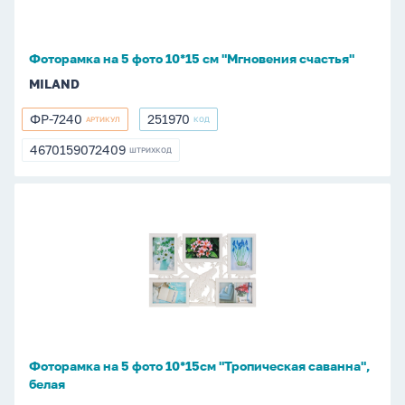
см
"Мгновения
счастья"
Фоторамка на 5 фото 10*15 см "Мгновения счастья"
MILAND
ФР-7240
251970
АРТИКУЛ
КОД
ФР-7240
251970
4670159072409
ШТРИХКОД
4670159072409
Фоторамка
на
5
фото
10*15см
"Тропическая
саванна",
белая
Фоторамка на 5 фото 10*15см "Тропическая саванна",
белая