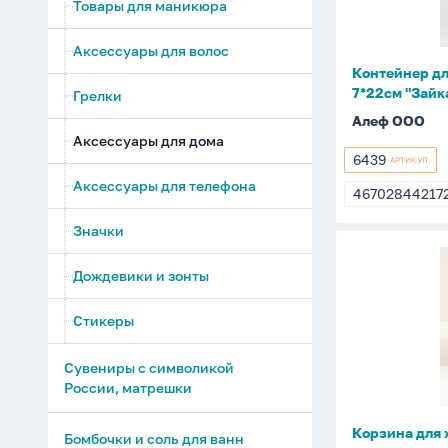
Товары для маникюра
библиотеки
подсвечники
7*22см
"Зайка"
Фотоальбомы детские
Часы и будильники
Аксессуары для волос
Контейнер дл
7*22см "Зайк
Кружки керамические
Грелки
Алеф ООО
Предметы интерьера
Аксессуары для дома
6439
АРТИКУЛ
6439
Ролики для одежды
Аксессуары для телефона
46702844217
4670284421
Значки
Корзина
Дождевики и зонты
для
хранения
Стикеры
"Милое
личико"
Сувениры с символикой
голубая
России, матрешки
Корзина для 
Бомбочки и соль для ванн