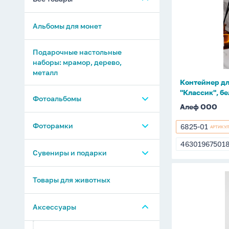
для
зубных
Альбомы для монет
щеток
/
кистей
Подарочные настольные
наборы: мрамор, дерево,
"Классик",
металл
белый
Контейнер дл
"Классик", б
Фотоальбомы
Алеф ООО
Фотоальбомы 32-196 фото
Фоторамки
6825-01
АРТИКУ
6825-
01
46301967501
Фотоальбомы 200-600 фото
4630196750
Фоторамки деревянные и
Сувениры и подарки
МДФ
Фотоальбомы с магнитными
Контейнер
Копилки и шкатулки
листами
Товары для животных
Фоторамки пластиковые
для
зубных
Фотоальбомы свадебные
Аромадиффузры
Аксессуары
щеток/
Фотоальбомы-книги и
Свечи интерьерные и
кистей