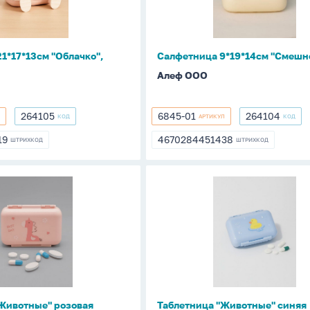
1*17*13см "Облачко",
Салфетница 9*19*14см "Смешн
Алеф ООО
264105
6845-01
264104
КОД
АРТИКУЛ
КОД
264105
6845-
264104
01
19
4670284451438
ШТРИХКОД
ШТРИХКОД
219
4670284451438
а
Таблетница
е"
"Животные"
синяя
Животные" розовая
Таблетница "Животные" синяя