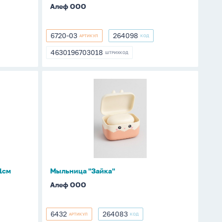
Алеф ООО
6720-03
264098
АРТИКУЛ
КОД
6720-
264098
03
4630196703018
ШТРИХКОД
4630196703018
Мыльница
"Зайка"
1см
Мыльница "Зайка"
Алеф ООО
6432
264083
АРТИКУЛ
КОД
6432
264083