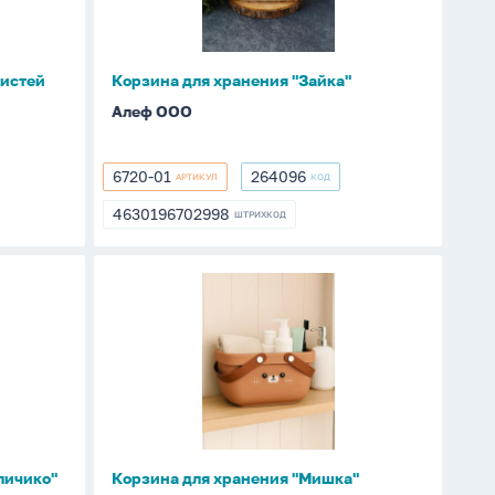
кистей
Корзина для хранения "Зайка"
Алеф ООО
6720-01
264096
АРТИКУЛ
КОД
6720-
264096
01
4630196702998
ШТРИХКОД
4630196702998
Корзина
для
хранения
"Мишка"
личико"
Корзина для хранения "Мишка"