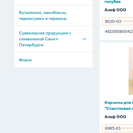
голубая
Алеф ООО
Бутылочки, ланчбоксы,
термосумки и термосы
9020-02
АРТИКУ
9020-
02
46105580042
Сувенирная продукция с
4610558004
символикой Санкт-
Петербурга
Корзина
для
Блокноты и записные
Флаги
хранения
книжки
30*15*31
Тарелки сувенирные
"Счастлив
сумочка"
Магниты
розовая
Корзина для 
Сувениры
"Счастливая 
Сладости с символикой
Алеф ООО
Санкт-Петербурга
6985-01
АРТИКУ
6985-