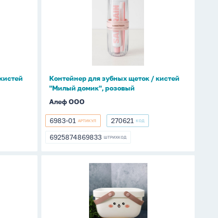
для
зубных
щеток
/
кистей
"Милый
домик",
 кистей
Контейнер для зубных щеток / кистей
розовый
"Милый домик", розовый
Алеф ООО
6983-01
270621
АРТИКУЛ
КОД
6983-
270621
01
6925874869833
ШТРИХКОД
6925874869833
Корзина
для
хранения
"Зайка"