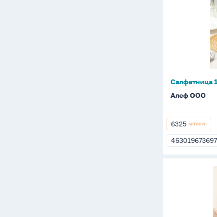
16*13*11с
"Утка"
Салфетница 1
Алеф ООО
6325
АРТИКУЛ
6325
46301967369
4630196736
Салфетни
21*17*13с
"Облачко",
розовая