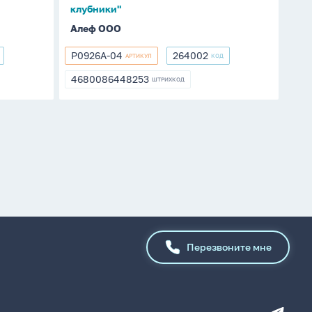
клубники"
Алеф ООО
P0926A-04
264002
АРТИКУЛ
КОД
P0926A-
264002
04
4680086448253
ШТРИХКОД
4680086448253
Перезвоните мне