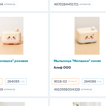
02
04
4670284451711
ШТРИХКОД
ШТРИХКОД
704
4670284451711
Мыльница
"Милашка"
синяя
илашка" розовая
Мыльница "Милашка" синяя
Алеф ООО
264085
9018-02
264086
Л
КОД
АРТИКУЛ
КОД
264085
9018-
264086
02
89
4610558004328
ШТРИХКОД
ШТРИХКОД
189
4610558004328
ца
Салфетница