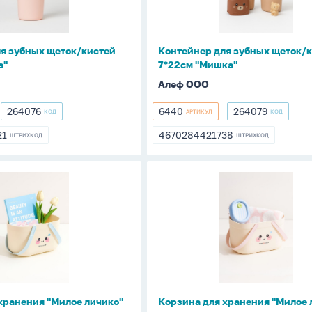
7*22см
"Мишка"
я зубных щеток/кистей
Контейнер для зубных щеток/
а"
7*22см "Мишка"
Алеф ООО
264076
6440
264079
КОД
АРТИКУЛ
КОД
264076
6440
264079
21
4670284421738
ШТРИХКОД
ШТРИХКОД
721
4670284421738
Корзина
для
хранения
"Милое
личико"
розовая
хранения "Милое личико"
Корзина для хранения "Милое 