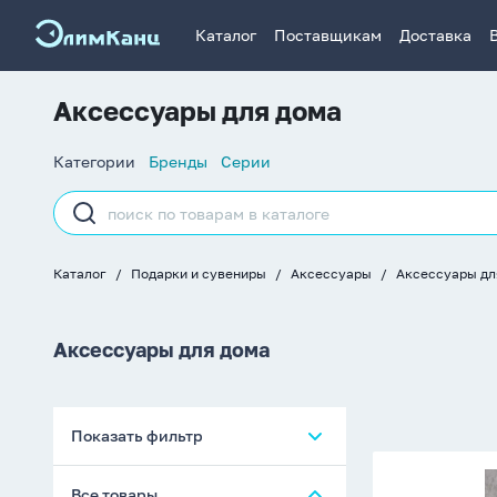
Каталог
Поставщикам
Доставка
Аксессуары для дома
Список
Категории
Бренды
Серии
навигации
Строка
поиска
Каталог
Подарки и сувениры
Аксессуары
Аксессуары дл
Хлебные
крошки
Аксессуары для дома
Показать фильтр
Контейнер
Все товары