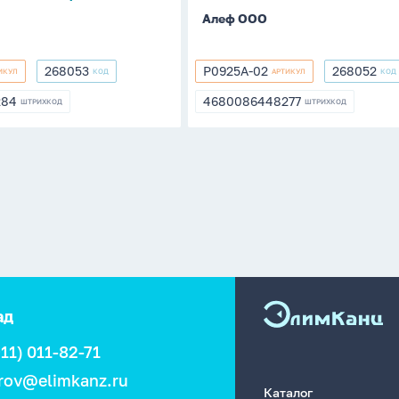
Алеф ООО
268053
P0925A-02
268052
ИКУЛ
КОД
АРТИКУЛ
КОД
268053
P0925A-
268052
02
284
4680086448277
ШТРИХКОД
ШТРИХКОД
284
4680086448277
ад
911) 011-82-71
rov@elimkanz.ru
Каталог