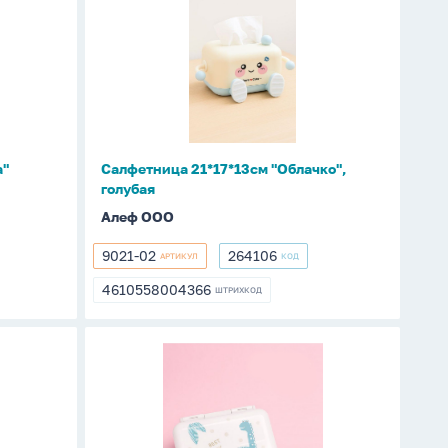
21*17*13см
"Облачко",
голубая
а"
Салфетница 21*17*13см "Облачко",
голубая
Алеф ООО
9021-02
264106
АРТИКУЛ
КОД
9021-
264106
02
4610558004366
ШТРИХКОД
4610558004366
Таблетница
"Животные"
белая