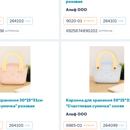
розовая
Алеф ООО
264102
9020-01
264101
Л
КОД
АРТИКУЛ
КОД
264102
9020-
264101
01
36
6925874890202
ШТРИХКОД
ШТРИХКОД
236
6925874890202
Корзина
для
хранения
см
30*15*31см
ая
"Счастливая
сумочка"
синяя
хранения 30*15*31см
Корзина для хранения 30*15*3
сумочка" розовая
"Счастливая сумочка" синяя
Алеф ООО
264100
6985-02
264099
Л
КОД
АРТИКУЛ
КОД
264100
6985-
264099