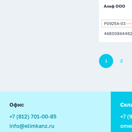
Алеф ООО
P0925A-03
АРТ
P0925A-
03
4680086448
4680086448
Пагинация
1
2
footer
Офис
Скл
+7 (812) 701-00-85
+7 (
info@elimkanz.ru
ome