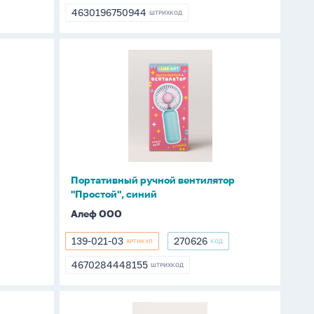
4630196750944
ШТРИХКОД
4630196750944
Портативный
ручной
вентилятор
"Простой",
синий
Портативный ручной вентилятор
"Простой", синий
Алеф ООО
139-021-03
270626
АРТИКУЛ
КОД
139-
270626
021-
4670284448155
ШТРИХКОД
4670284448155
03
Салфетница