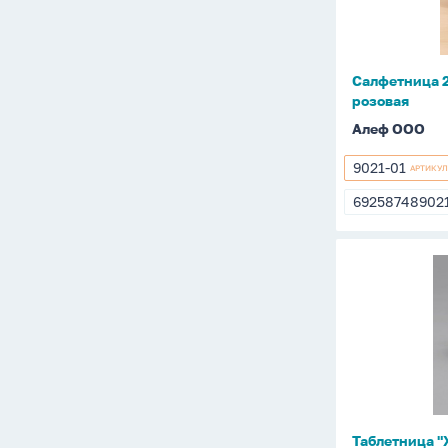
Салфетница 2
розовая
Алеф ООО
9021-01
АРТИКУЛ
9021-
01
69258748902
6925874890
Таблетниц
"Животны
розовая
Таблетница "