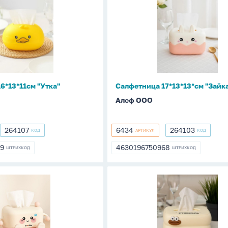
м
17*13*13*см
"Зайка"
6*13*11см "Утка"
Салфетница 17*13*13*см "Зайк
Алеф ООО
264107
6434
264103
КОД
АРТИКУЛ
КОД
264107
6434
264103
79
4630196750968
ШТРИХКОД
ШТРИХКОД
979
4630196750968
ца
Салфетница
м
9*19*14см
"Смешное
лицо"