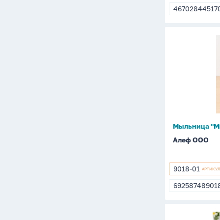
Сумки, зонты
01
46702844517
4670284451
Кружки, стопки, подставки
Мыльница
Открытки
"Милашка"
розовая
Брелоки, значки
Ручки и карандаши
Мыльница "М
Алеф ООО
9018-01
АРТИКУ
9018-
01
69258748901
6925874890
Салфетни