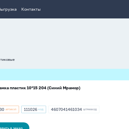
Выгрузка
Контакты
стиковые
мка пластик 10*15 204 (Синий Мрамор)
30
111026
4607041461034
АРТИКУЛ
КОД
ШТРИХКОД
кул
Артикул
ШТРИХКОД
30
111026
4607041461034
авить в заказ