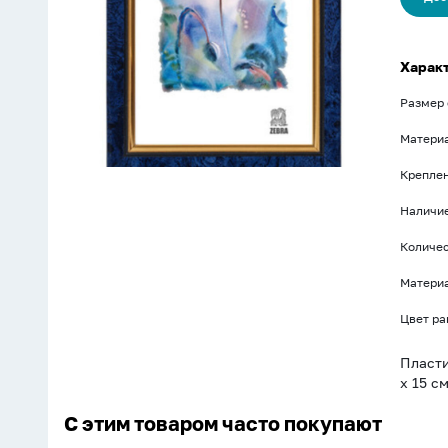
Харак
Размер 
Материа
Креплен
Наличи
Количес
Матери
Цвет р
Пласти
х 15 с
С этим товаром часто покупают