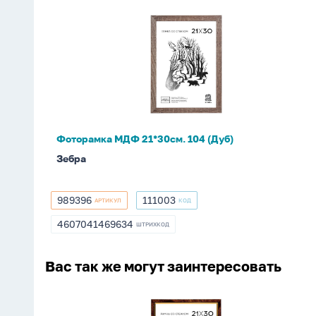
Фоторамка
МДФ
21*30см.
104
(Дуб)
Фоторамка МДФ 21*30см. 104 (Дуб)
Зебра
989396
111003
АРТИКУЛ
КОД
989396
111003
4607041469634
ШТРИХКОД
4607041469634
Вас так же могут заинтересовать
Фоторамка
пластик