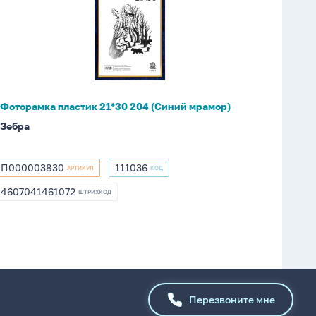
21*30
204
(Синий
мрамор)
Фоторамка пластик 21*30 204 (Синий мрамор)
Зебра
П000003830
111036
АРТИКУЛ
КОД
П000003830
111036
4607041461072
ШТРИХКОД
4607041461072
Перезвоните мне