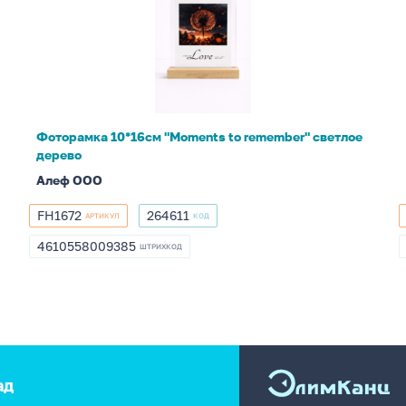
"Moments
to
remember"
светлое
дерево
Фоторамка 10*16см "Moments to remember" светлое
дерево
Алеф ООО
FH1672
264611
АРТИКУЛ
КОД
FH1672
264611
4610558009385
ШТРИХКОД
4610558009385
ад