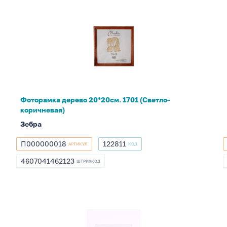
Фоторамка
дерево
20*20см.
1701
(Светло-
коричневая)
Фоторамка дерево 20*20см. 1701 (Светло-
коричневая)
Зебра
П000000018
122811
АРТИКУЛ
КОД
П000000018
122811
4607041462123
ШТРИХКОД
4607041462123
Фоторамка
10*16см