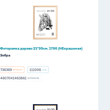
Фоторамка
дерево
21*30см.
1700
(НЕкрашеная)
Фоторамка дерево 21*30см. 1700 (НЕкрашеная)
Зебра
736369
111006
АРТИКУЛ
КОД
736369
111006
4607041463861
ШТРИХКОД
4607041463861
Фоторамка
пластик