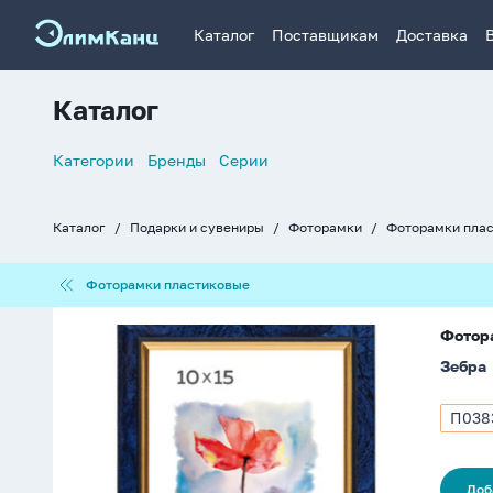
Каталог
Поставщикам
Доставка
Каталог
Список
Категории
Бренды
Серии
навигации
Каталог
Подарки и сувениры
Фоторамки
Фоторамки пла
Хлебные
крошки
Фоторамки
Фоторамки пластиковые
пластиковые
Фоторамка
Фотора
пластик
Зебра
10*15
204
(Синий
П038
Арти
Мрамор)
П038
Доб