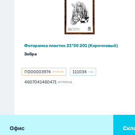
21*30
201
(Коричневый)
Фоторамка пластик 21*30 201 (Коричневый)
Зебра
П000003974
111034
АРТИКУЛ
КОД
П000003974
111034
4607041460471
ШТРИХКОД
4607041460471
footer
Офис
Скл