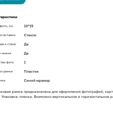
теристики
10*15
фото, см.
Стекло
л вставки
Да
ие к стене
Да
е ножки
1
тво фото
Пластик
ал рамки
Синий мрамор
амки
ковая рамка предназначена для оформления фотографий, карт
м Упаковка: пленка. Возможно вертикальное и горизонтальное 