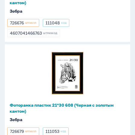
кантом)
Зебра
726676
111048
АРТИКУЛ
КОД
726676
111048
4607041466763
ШТРИХКОД
4607041466763
Фоторамка
пластик
21*30
608
(Черная
с
золотым
кантом)
Фоторамка пластик 21*30 608 (Черная с золотым
кантом)
Зебра
726679
111053
АРТИКУЛ
КОД
726679
111053