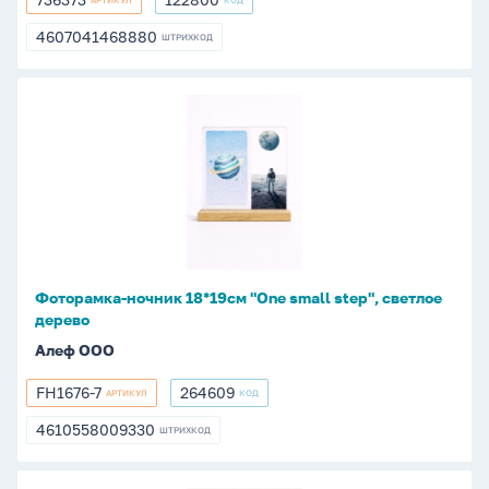
АРТИКУЛ
КОД
736373
122800
4607041468880
ШТРИХКОД
4607041468880
Фоторамка-
ночник
18*19см
"One
small
step",
светлое
дерево
Фоторамка-ночник 18*19см "One small step", светлое
дерево
Алеф ООО
FH1676-7
264609
АРТИКУЛ
КОД
FH1676-
264609
7
4610558009330
ШТРИХКОД
4610558009330