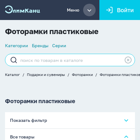
Войти
Меню
Фоторамки пластиковые
Список
Категории
Бренды
Серии
навигации
Строка
поиска
Каталог
Подарки и сувениры
Фоторамки
Фоторамки пластико
Хлебные
крошки
Фоторамки пластиковые
Показать фильтр
Все товары