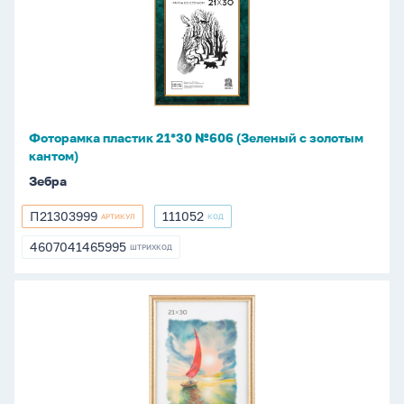
пластик
21*30
№606
(Зеленый
с
золотым
кантом)
Фоторамка пластик 21*30 №606 (Зеленый с золотым
кантом)
Зебра
П21303999
111052
АРТИКУЛ
КОД
П21303999
111052
4607041465995
ШТРИХКОД
4607041465995
Фоторамка
пластик
21*30см
золото