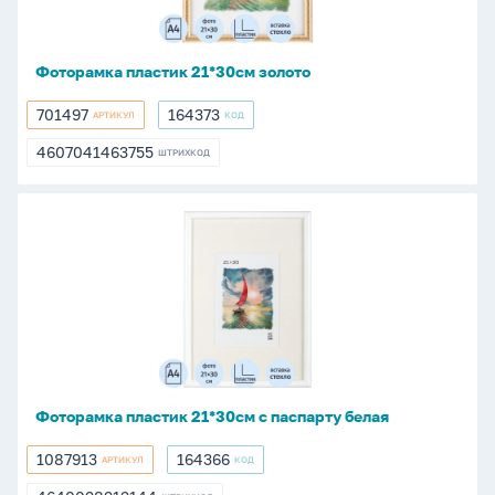
Фоторамка пластик 21*30см золото
701497
164373
АРТИКУЛ
КОД
701497
164373
4607041463755
ШТРИХКОД
4607041463755
Фоторамка
пластик
21*30см
с
паспарту
белая
Фоторамка пластик 21*30см с паспарту белая
1087913
164366
АРТИКУЛ
КОД
1087913
164366