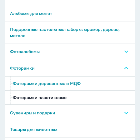
Альбомы для монет
Подарочные настольные наборы: мрамор, дерево,
металл
Фотоальбомы
Фотоальбомы 32-196 фото
Фоторамки
Фотоальбомы 200-600 фото
Фоторамки деревянные и МДФ
Фотоальбомы с магнитными листами
Фоторамки пластиковые
Фотоальбомы детские
Сувениры и подарки
Фотоальбомы свадебные
Копилки и шкатулки
Товары для животных
Фотоальбомы-книги и библиотеки