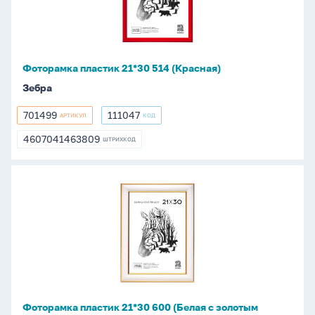
(Красная)
Значки
Магниты
Грелки
Фоторамка пластик 21*30 514 (Красная)
Дождевики и зонты
Зебра
Стикеры
701499
111047
АРТИКУЛ
КОД
701499
111047
4607041463809
ШТРИХКОД
4607041463809
Фоторамка
пластик
21*30
600
(Белая
с
золотым
кантом)
Фоторамка пластик 21*30 600 (Белая с золотым