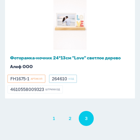
Фоторамка-
ночник
24*13см
"Love"
светлое
дерево
Фоторамка-ночник 24*13см "Love" светлое дерево
Алеф ООО
FH1675-1
264610
АРТИКУЛ
КОД
FH1675-
264610
1
4610558009323
ШТРИХКОД
4610558009323
Пагинация
1
2
3