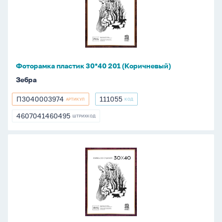
30*40
201
(Коричневый)
Фоторамка пластик 30*40 201 (Коричневый)
Зебра
П3040003974
111055
АРТИКУЛ
КОД
П3040003974
111055
4607041460495
ШТРИХКОД
4607041460495
Фоторамка
пластик
30*40
202
(Бордо)