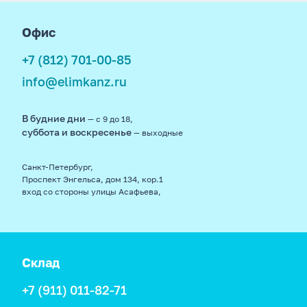
footer
Офис
+7 (812) 701-00-85
info@elimkanz.ru
В будние дни
— с 9 до 18,
суббота и воскресенье
— выходные
Санкт-Петербург,
Проспект Энгельса, дом 134, кор.1
вход со стороны улицы Асафьева,
Склад
+7 (911) 011-82-71