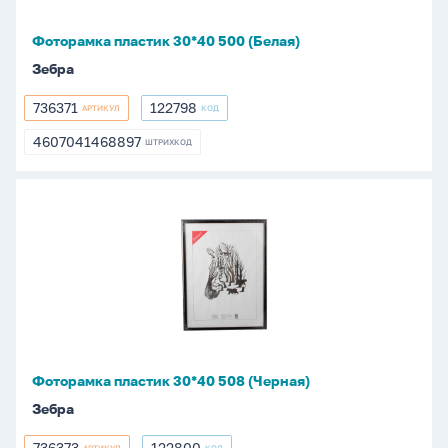
Фоторамка пластик 30*40 500 (Белая)
Зебра
736371
122798
АРТИКУЛ
КОД
736371
122798
4607041468897
ШТРИХКОД
4607041468897
Фоторамка
пластик
30*40
508
(Черная)
Фоторамка пластик 30*40 508 (Черная)
Зебра
736373
122800