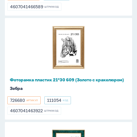
4607041466589
ШТРИХКОД
4607041466589
Фоторамка
пластик
21*30
609
(Золото
с
кракелюром)
Фоторамка пластик 21*30 609 (Золото с кракелюром)
Зебра
726680
111054
АРТИКУЛ
КОД
726680
111054
4607041463922
ШТРИХКОД
4607041463922
Фоторамка