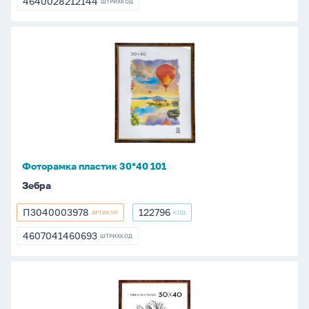
4640028212144
ШТРИХКОД
4640028212144
Фоторамка
пластик
30*40
101
Фоторамка пластик 30*40 101
Зебра
П3040003978
122796
АРТИКУЛ
КОД
П3040003978
122796
4607041460693
ШТРИХКОД
4607041460693
Фоторамка
пластик