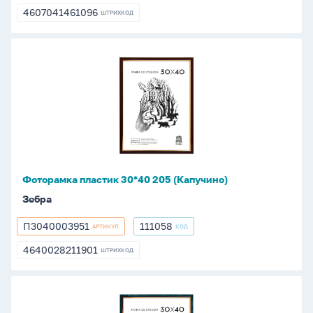
4607041461096
ШТРИХКОД
4607041461096
Фоторамка
пластик
30*40
205
(Капучино)
Фоторамка пластик 30*40 205 (Капучино)
Зебра
П3040003951
111058
АРТИКУЛ
КОД
П3040003951
111058
4640028211901
ШТРИХКОД
4640028211901
Фоторамка
пластик