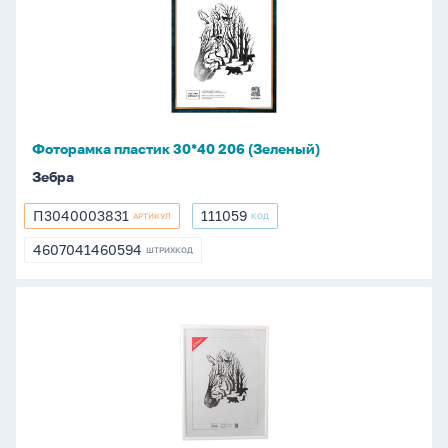
30*40
206
(Зеленый)
Фоторамка пластик 30*40 206 (Зеленый)
Зебра
П3040003831
111059
АРТИКУЛ
КОД
П3040003831
111059
4607041460594
ШТРИХКОД
4607041460594
Фоторамка
пластик
30*40
500
(Белая)