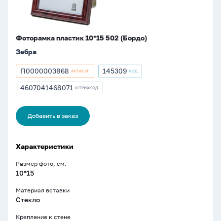
Фоторамка пластик 10*15 502 (Бордо)
Зебра
П0000003868
145309
АРТИКУЛ
КОД
Артикул
Артикул
П0000003868
145309
4607041468071
ШТРИХКОД
ШТРИХКОД
4607041468071
Добавить в заказ
Характеристики
Размер фото, см.
10*15
Материал вставки
Стекло
Крепление к стене