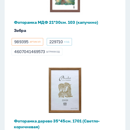
Фоторамка МДФ 21*30см. 103 (капучино)
Зебра
989395
229710
АРТИКУЛ
КОД
989395
229710
4607041469573
ШТРИХКОД
4607041469573
Фоторамка
дерево
35*45см.
1701
(Светло-
коричневая)
Фоторамка дерево 35*45см. 1701 (Светло-
коричневая)