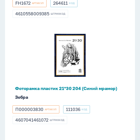
FH1672
264611
АРТИКУЛ
КОД
FH1672
264611
4610558009385
ШТРИХКОД
4610558009385
Фоторамка
пластик
21*30
204
(Синий
мрамор)
Фоторамка пластик 21*30 204 (Синий мрамор)
Зебра
П000003830
111036
АРТИКУЛ
КОД
П000003830
111036
4607041461072
ШТРИХКОД
4607041461072
Фоторамка