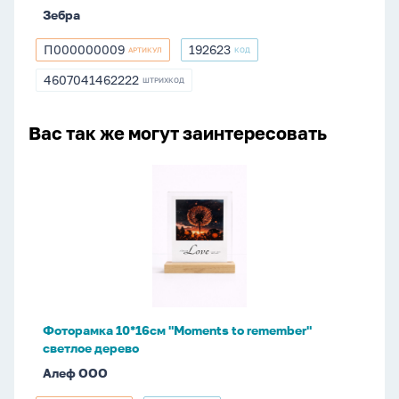
Зебра
П000000009
192623
АРТИКУЛ
КОД
П000000009
192623
4607041462222
ШТРИХКОД
4607041462222
Вас так же могут заинтересовать
Фоторамка
10*16см
"Moments
to
remember"
светлое
дерево
Фоторамка 10*16см "Moments to remember"
светлое дерево
Алеф ООО