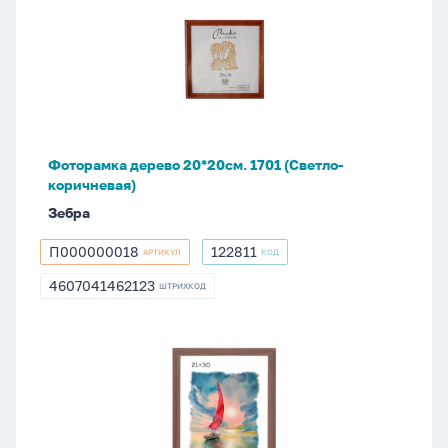
дерево
20*20см.
1701
(Светло-
коричневая)
Фоторамка дерево 20*20см. 1701 (Светло-
коричневая)
Зебра
П000000018
122811
АРТИКУЛ
КОД
П000000018
122811
4607041462123
ШТРИХКОД
4607041462123
Фоторамка
МДФ
21*30см.
103
(капучино)