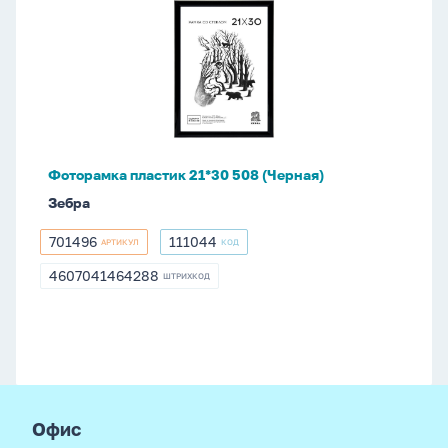
пластик
21*30
508
(Черная)
Фоторамка пластик 21*30 508 (Черная)
Зебра
701496
111044
АРТИКУЛ
КОД
701496
111044
4607041464288
ШТРИХКОД
4607041464288
footer
Офис