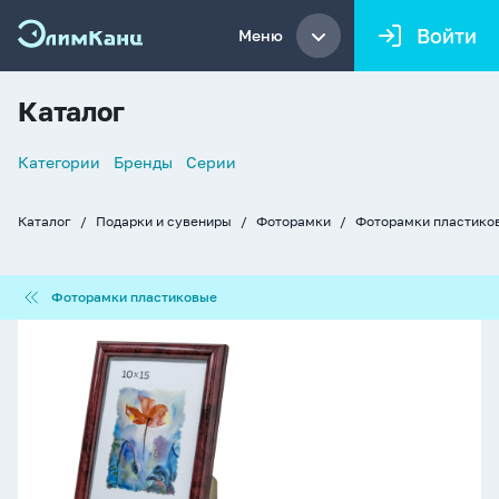
Войти
Меню
Каталог
Список
Категории
Бренды
Серии
навигации
Каталог
Подарки и сувениры
Фоторамки
Фоторамки пластико
Хлебные
крошки
Фоторамки
Фоторамки пластиковые
пластиковые
Фоторамка
пластик
10*15
502
(Бордо)