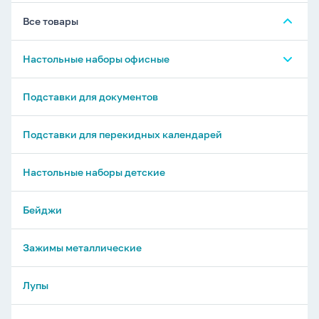
Все товары
Настольные наборы офисные
Настольные органайзеры - без наполнения
Подставки для документов
Настольные органайзеры - с наполнением
Подставки для перекидных календарей
Настольные наборы детские
Бейджи
Зажимы металлические
Лупы