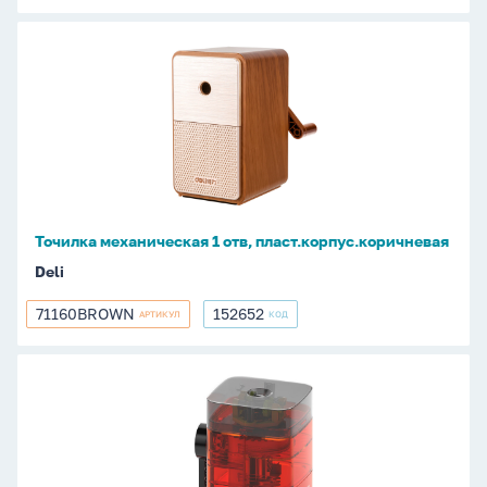
Точилка
механическая
1
отв,
пласт.корпус.коричневая
Точилка механическая 1 отв, пласт.корпус.коричневая
Deli
71160BROWN
152652
АРТИКУЛ
КОД
71160BROWN
152652
Точилка
механическая
1
отв,
пласт.корпус.красная