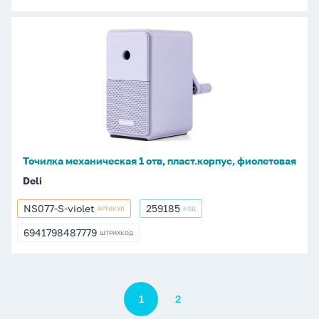
Точилка
механическая
1
отв,
пласт.корпус,
фиолетовая
Точилка механическая 1 отв, пласт.корпус, фиолетовая
Deli
NS077-S-violet
259185
АРТИКУЛ
КОД
NS077-
259185
S-
6941798487779
ШТРИХКОД
6941798487779
violet
Пагинация
1
2