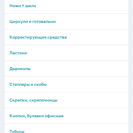
Ножницы универсальные
Трафареты, лекало
Ножи + шило
Палетки, рейхсшины, спирографы, указки
Циркули и готовальни
Геометрические наборы
Корректирующие средства
Транспортиры
Ластики
Линейки
Дыроколы
Угольники
Степлеры и скобы
Скрепки, скрепочницы
Кнопки, булавки офисные
Тубусы