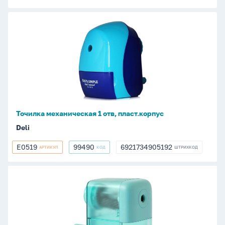
Точилка
механическая
1
отв,
пласт.корпус
Точилка механическая 1 отв, пласт.корпус
Deli
E0519
99490
6921734905192
АРТИКУЛ
КОД
ШТРИХКОД
E0519
99490
6921734905192
Точилка
механическая
1
отв,