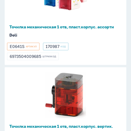
пласт.корпус.
ассорти
Точилка механическая 1 отв, пласт.корпус. ассорти
Deli
E0641S
170987
АРТИКУЛ
КОД
E0641S
170987
6973504009685
ШТРИХКОД
6973504009685
Точилка
механическая
1
отв,
пласт.корпус.
вертик.
красная
Точилка механическая 1 отв, пласт.корпус. вертик.