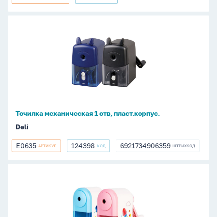
EH2-
251895
PLE
Точилка
механическая
1
отв,
пласт.корпус.
Точилка механическая 1 отв, пласт.корпус.
Deli
E0635
124398
6921734906359
АРТИКУЛ
КОД
ШТРИХКОД
E0635
124398
6921734906359
Точилка
механическая
1
отв,