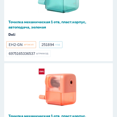
пласт.корпус,
автоподача,
зеленая
Точилка механическая 1 отв, пласт.корпус,
автоподача, зеленая
Deli
EH2-GN
251894
АРТИКУЛ
КОД
EH2-
251894
GN
6975165336537
ШТРИХКОД
6975165336537
Точилка
механическая
1
отв,
пласт.корпус,
автоподача,
красная
Точилка механическая 1 отв, пласт.корпус,