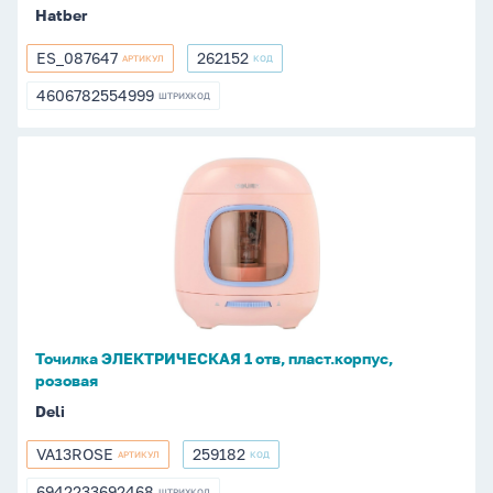
Hatber
ES_087647
262152
АРТИКУЛ
КОД
ES_087647
262152
4606782554999
ШТРИХКОД
4606782554999
Точилка
ЭЛЕКТРИЧЕСКАЯ
1
отв,
пласт.корпус,
розовая
Точилка ЭЛЕКТРИЧЕСКАЯ 1 отв, пласт.корпус,
розовая
Deli
VA13ROSE
259182
АРТИКУЛ
КОД
VA13ROSE
259182
6942233692468
ШТРИХКОД