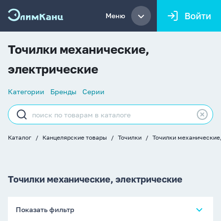
Войти
Меню
Точилки механические,
электрические
Список
Категории
Бренды
Серии
навигации
Строка
поиска
Каталог
Канцелярские товары
Точилки
Точилки механические
Хлебные
крошки
Точилки механические, электрические
Показать фильтр