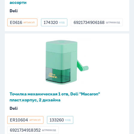
ассорти
Deli
E0616
174320
6921734906168
АРТИКУЛ
КОД
ШТРИХКОД
E0616
174320
6921734906168
Точилка
механическая
1
отв,
Deli
"Macaron"
пласт.корпус,
2
Точилка механическая 1 отв, Deli "Macaron"
дизайна
пласт.корпус, 2 дизайна
Deli
ER10604
133260
АРТИКУЛ
КОД
ER10604
133260
6921734918352
ШТРИХКОД
6921734918352