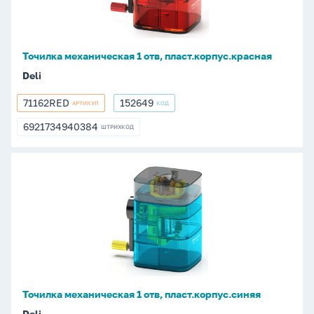
Точилка механическая 1 отв, пласт.корпус.красная
Deli
71162RED
152649
АРТИКУЛ
КОД
71162RED
152649
6921734940384
ШТРИХКОД
6921734940384
Точилка
механическая
1
отв,
пласт.корпус.синяя
Точилка механическая 1 отв, пласт.корпус.синяя
Deli