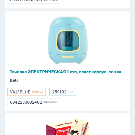
6942233692468
Точилка
ЭЛЕКТРИЧЕСКАЯ
1
отв,
пласт.корпус,
синяя
Точилка ЭЛЕКТРИЧЕСКАЯ 1 отв, пласт.корпус, синяя
Deli
VA13BLUE
259183
АРТИКУЛ
КОД
VA13BLUE
259183
6942233692482
ШТРИХКОД
6942233692482
Точилка
ЭЛЕКТРИЧЕСКАЯ