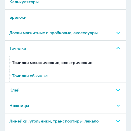
Калькуляторы
Брелоки
Доски магнитные и пробковые, аксессуары
Доски
Точилки
Магниты и аксессуары для досок
Точилки механические, электрические
Точилки обычные
Клей
Клей специальный
Ножницы
Клей-карандаш
Ножницы детские
Линейки, угольники, транспортиры, лекало
Клей канцелярский