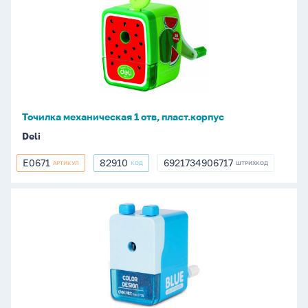
механическая
1
отв,
пласт.корпус
Точилка механическая 1 отв, пласт.корпус
Deli
E0671
82910
6921734906717
АРТИКУЛ
КОД
ШТРИХКОД
E0671
82910
6921734906717
Точилка
механическая
1
отв,
пласт.корпус,
ассорти