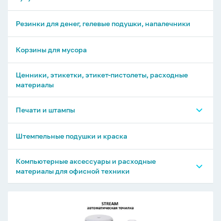
Резинки для денег, гелевые подушки, напалечники
Корзины для мусора
Ценники, этикетки, этикет-пистолеты, расходные
материалы
Печати и штампы
Печати и штампы GRM
Штемпельные подушки и краска
Печати и штампы TRODAT
Компьютерные аксессуары и расходные
материалы для офисной техники
Флеш-драйвы
Точилка
ЭЛЕКТРИЧЕСКАЯ
Флеш-драйвы, подарочные