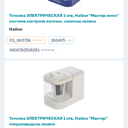
мини"
Наушники
система
Точилка ЭЛЕКТРИЧЕСКАЯ 1 отв, Hatber "Мастер мини"
контроля
система контроля заточки, сменное лезвие
заточки,
Hatber
сменное
лезвие
ES_083726
261405
АРТИКУЛ
КОД
ES_083726
261405
4606782518281
ШТРИХКОД
4606782518281
Точилка
ЭЛЕКТРИЧЕСКАЯ
1
отв,
Hatber
"Мастер"
спиралевидное
лезвие
Точилка ЭЛЕКТРИЧЕСКАЯ 1 отв, Hatber "Мастер"
спиралевидное лезвие