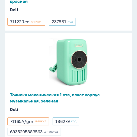
красная
Deli
71122Red
237887
АРТИКУЛ
КОД
71122Red
237887
Точилка
механическая
1
отв,
пласт.корпус.
музыкальная,
зеленая
Точилка механическая 1 отв, пласт.корпус.
музыкальная, зеленая
Deli
71165A/grn
186279
АРТИКУЛ
КОД
71165A/grn
186279
6935205383563
ШТРИХКОД
6935205383563