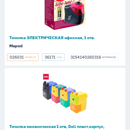
офисная,
1
отв.
Точилка ЭЛЕКТРИЧЕСКАЯ офисная, 1 отв.
Maped
026031
36171
3154140260316
АРТИКУЛ
КОД
ШТРИХКОД
026031
36171
3154140260316
Точилка
механическая
1
отв,
Deli
пласт.корпус,
ассорти
Точилка механическая 1 отв, Deli пласт.корпус,