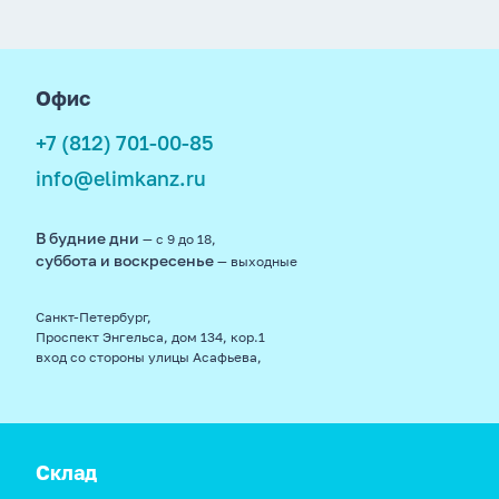
footer
Офис
+7 (812) 701-00-85
info@elimkanz.ru
В будние дни
— с 9 до 18,
суббота и воскресенье
— выходные
Санкт-Петербург,
Проспект Энгельса, дом 134, кор.1
вход со стороны улицы Асафьева,
Склад