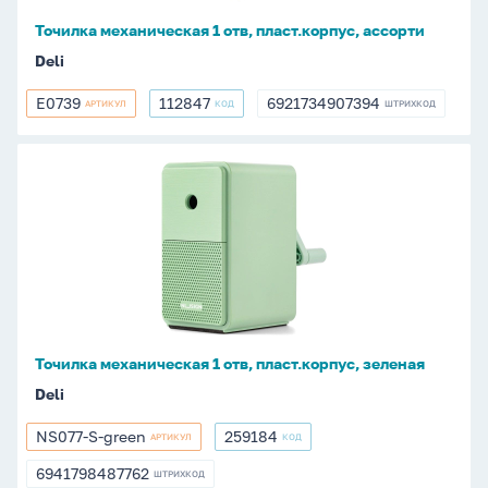
Точилка механическая 1 отв, пласт.корпус, ассорти
Deli
E0739
112847
6921734907394
АРТИКУЛ
КОД
ШТРИХКОД
E0739
112847
6921734907394
Точилка
механическая
1
отв,
пласт.корпус,
зеленая
Точилка механическая 1 отв, пласт.корпус, зеленая
Deli
NS077-S-green
259184
АРТИКУЛ
КОД
NS077-
259184
S-
6941798487762
ШТРИХКОД
6941798487762
green