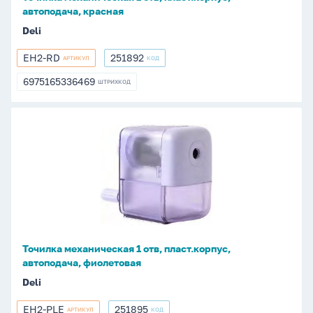
автоподача, красная
Deli
EH2-RD
251892
АРТИКУЛ
КОД
EH2-
251892
RD
6975165336469
ШТРИХКОД
6975165336469
Точилка
механическая
1
отв,
пласт.корпус,
автоподача,
фиолетовая
Точилка механическая 1 отв, пласт.корпус,
автоподача, фиолетовая
Deli
EH2-PLE
251895
АРТИКУЛ
КОД