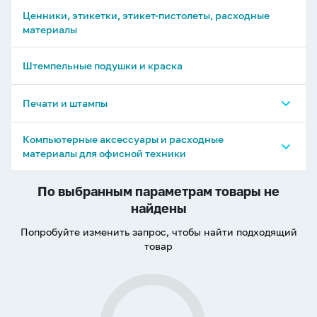
Ценники, этикетки, этикет-пистолеты, расходные
материалы
Штемпельные подушки и краска
Печати и штампы
Печати и штампы GRM
Компьютерные аксессуары и расходные
материалы для офисной техники
Печати и штампы TRODAT
Флеш-драйвы
По выбранным параметрам товары не
найдены
Флеш-драйвы, подарочные
Попробуйте изменить запрос, чтобы найти подходящий
товар
Диски CD-R, CD-RW, DVD-R, DVD-RW
Карты памяти, внешние аккумуляторы(Power
Bank)