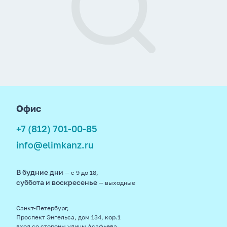
Батарейки, аккумуляторы
Картриджи
Плёнки для ламинирования, обложки для
переплёта, пружины
Чистящие средства для офисной техники
footer
Сетевые фильтры, акустич.системы, кабели
Офис
+7 (812) 701-00-85
Коврики для мышки, клавиатуры, мыши
info@elimkanz.ru
Дисплейные системы
В будние дни
— с 9 до 18,
Наушники
суббота и воскресенье
— выходные
Санкт-Петербург,
Проспект Энгельса, дом 134, кор.1
вход со стороны улицы Асафьева,