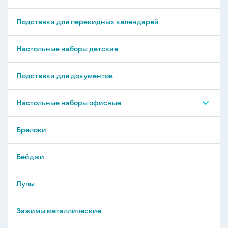
Подставки для перекидных календарей
Настольные наборы детские
Подставки для документов
Настольные наборы офисные
Настольные органайзеры - без наполнения
Брелоки
Настольные органайзеры - с наполнением
Бейджи
Лупы
Зажимы металлические