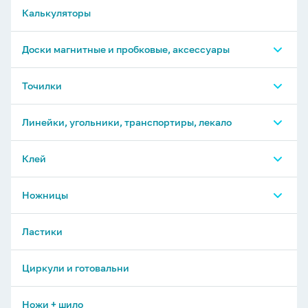
Калькуляторы
Доски магнитные и пробковые, аксессуары
Магниты и аксессуары для досок
Точилки
Доски
Точилки механические, электрические
Линейки, угольники, транспортиры, лекало
Точилки обычные
Транспортиры
Клей
Трафареты, лекало
Клей специальный
Ножницы
Палетки, рейхсшины, спирографы, указки
Клей-карандаш
Ножницы универсальные
Ластики
Угольники
Клей канцелярский
Ножницы детские
Циркули и готовальни
Геометрические наборы
Ножи + шило