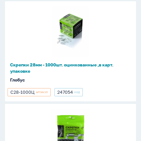
Скрепки
28мм
-
1000шт.
оцинкованные
,в
карт.
упаковке
Скрепки 28мм - 1000шт. оцинкованные ,в карт.
упаковке
Глобус
С28-1000Ц
247054
АРТИКУЛ
КОД
С28-
247054
1000Ц
Скрепки
28мм
-
100шт.