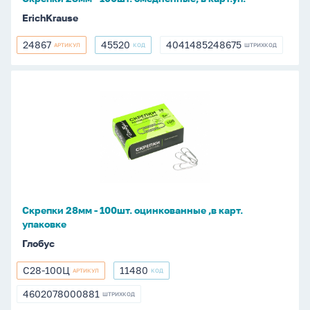
ErichKrause
24867
45520
4041485248675
АРТИКУЛ
КОД
ШТРИХКОД
24867
45520
4041485248675
Скрепки
28мм
-
100шт.
оцинкованные
,в
карт.
упаковке
Скрепки 28мм - 100шт. оцинкованные ,в карт.
упаковке
Глобус
С28-100Ц
11480
АРТИКУЛ
КОД
С28-
11480
100Ц
4602078000881
ШТРИХКОД
4602078000881