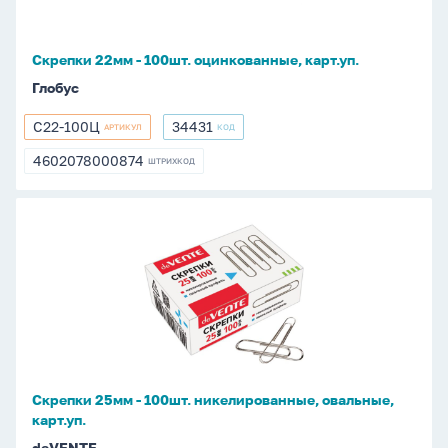
Скрепки 22мм - 100шт. оцинкованные, карт.уп.
Глобус
С22-100Ц
34431
АРТИКУЛ
КОД
С22-
34431
100Ц
4602078000874
ШТРИХКОД
4602078000874
Скрепки
25мм
-
100шт.
никелированные,
овальные,
карт.уп.
Скрепки 25мм - 100шт. никелированные, овальные,
карт.уп.
deVENTE