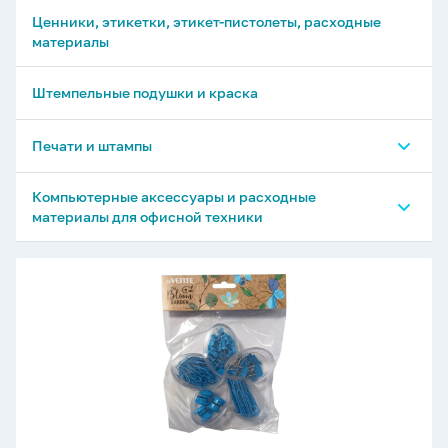
Ценники, этикетки, этикет-пистолеты, расходные
материалы
Штемпельные подушки и краска
Печати и штампы
Печати и штампы TRODAT
Компьютерные аксессуары и расходные
материалы для офисной техники
Печати и штампы GRM
Флеш-драйвы
Набор
канц.принадлежностей
Флеш-драйвы, подарочные
"deVENTE
Bloom
Диски CD-R, CD-RW, DVD-R, DVD-RW
Garden"магн-6ш
Карты памяти, внешние аккумуляторы(Power
скрепки
Bank)
50мм-20шт,кнопки-30шт,заж.15мм-10шт