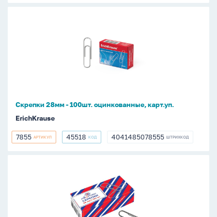
Скрепки
28мм
-
100шт.
оцинкованные,
карт.уп.
Скрепки 28мм - 100шт. оцинкованные, карт.уп.
ErichKrause
7855
45518
4041485078555
АРТИКУЛ
КОД
ШТРИХКОД
7855
45518
4041485078555
Скрепки
28мм
-
100шт.
оцинкованные,