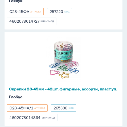
Глобус
С28-45ФА
257220
АРТИКУЛ
КОД
С28-
257220
45ФА
4602078014727
ШТРИХКОД
4602078014727
Скрепки
28-
45мм
-
42шт.
фигурные,
ассорти,
пласт.уп.
Скрепки 28-45мм - 42шт. фигурные, ассорти, пласт.уп.
Глобус
С28-45ФА/1
265390
АРТИКУЛ
КОД
С28-
265390
45ФА/1
4602078014864
ШТРИХКОД
4602078014864