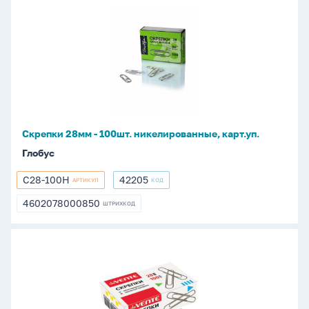
Скрепки
28мм
-
100шт.
никелированные,
карт.уп.
Скрепки 28мм - 100шт. никелированные, карт.уп.
Глобус
С28-100Н
42205
АРТИКУЛ
КОД
С28-
42205
100Н
4602078000850
ШТРИХКОД
4602078000850
Скрепки
28мм
-
100шт.