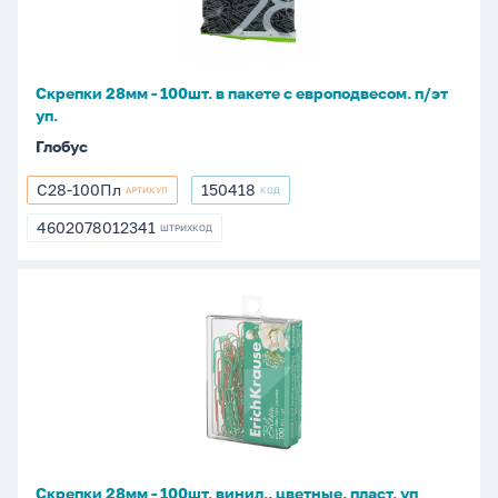
в
пакете
с
европодвесом.
Скрепки 28мм - 100шт. в пакете с европодвесом. п/эт
п/
уп.
эт
Глобус
уп.
С28-100Пл
150418
АРТИКУЛ
КОД
С28-
150418
100Пл
4602078012341
ШТРИХКОД
4602078012341
Скрепки
28мм
-
100шт.
винил.,
цветные,
пласт.
уп
Скрепки 28мм - 100шт. винил., цветные, пласт. уп