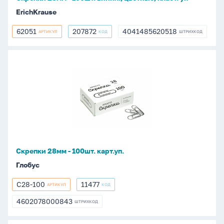
ErichKrause
62051
207872
4041485620518
АРТИКУЛ
КОД
ШТРИХКОД
62051
207872
4041485620518
Скрепки
28мм
-
100шт.
карт.уп.
Скрепки 28мм - 100шт. карт.уп.
Глобус
С28-100
11477
АРТИКУЛ
КОД
С28-
11477
100
4602078000843
ШТРИХКОД
4602078000843