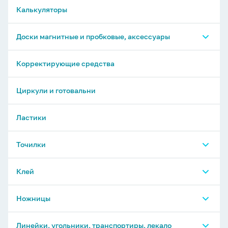
Калькуляторы
Доски магнитные и пробковые, аксессуары
Магниты и аксессуары для досок
Корректирующие средства
Доски
Циркули и готовальни
Ластики
Точилки
Точилки механические, электрические
Клей
Точилки обычные
Клей-карандаш
Ножницы
Клей специальный
Ножницы универсальные
Линейки, угольники, транспортиры, лекало