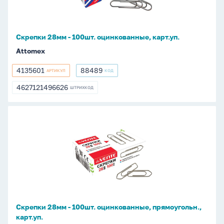
карт.уп.
Скрепки 28мм - 100шт. оцинкованные, карт.уп.
Attomex
4135601
88489
АРТИКУЛ
КОД
4135601
88489
4627121496626
ШТРИХКОД
4627121496626
Скрепки
28мм
-
100шт.
оцинкованные,
прямоугольн.,
карт.уп.
Скрепки 28мм - 100шт. оцинкованные, прямоугольн.,
карт.уп.