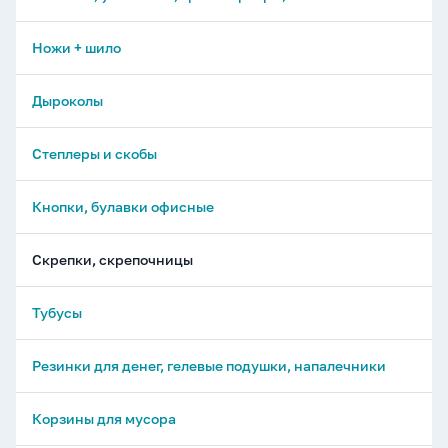
Клей канцелярский
Ножницы детские
Линейки
Ножи + шило
Трафареты, лекало
Дыроколы
Палетки, рейхсшины, спирографы, указки
Степлеры и скобы
Угольники
Кнопки, булавки офисные
Транспортиры
Скрепки, скрепочницы
Геометрические наборы
Тубусы
Резинки для денег, гелевые подушки, напалечники
Корзины для мусора