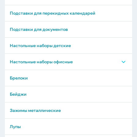
Подставки для перекидных календарей
Подставки для документов
Настольные наборы детские
Настольные наборы офисные
Настольные органайзеры - без наполнения
Брелоки
Настольные органайзеры - с наполнением
Бейджи
Зажимы металлические
Лупы