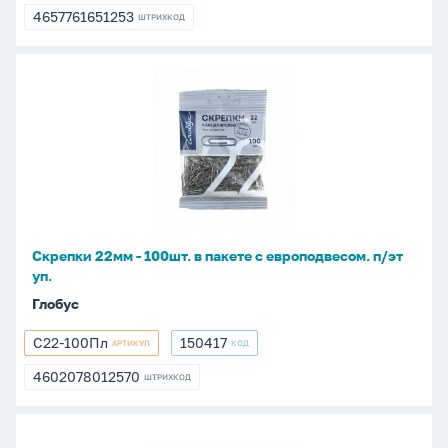
4657761651253
ШТРИХКОД
4657761651253
Скрепки
22мм
-
100шт.
в
пакете
с
европодвесом.
Скрепки 22мм - 100шт. в пакете с европодвесом. п/эт
п/
уп.
эт
Глобус
уп.
С22-100Пл
150417
АРТИКУЛ
КОД
С22-
150417
100Пл
4602078012570
ШТРИХКОД
4602078012570
Скрепки