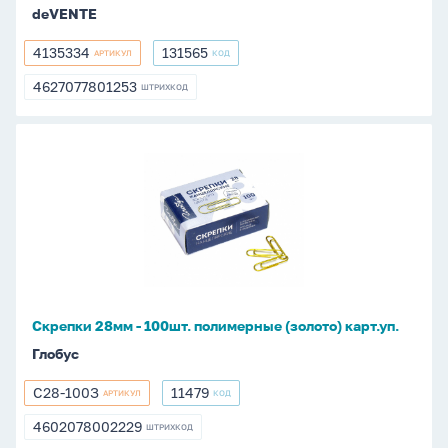
deVENTE
4135334
131565
АРТИКУЛ
КОД
4135334
131565
4627077801253
ШТРИХКОД
4627077801253
Скрепки
28мм
-
100шт.
полимерные
(золото)
карт.уп.
Скрепки 28мм - 100шт. полимерные (золото) карт.уп.
Глобус
С28-100З
11479
АРТИКУЛ
КОД
С28-
11479
100З
4602078002229
ШТРИХКОД
4602078002229