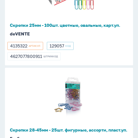
овальные,
карт.уп.
Скрепки 25мм - 100шт. цветные, овальные, карт.уп.
deVENTE
4135322
129057
АРТИКУЛ
КОД
4135322
129057
4627077800911
ШТРИХКОД
4627077800911
Скрепки
28-
45мм
-
25шт.
фигурные,
ассорти,
пласт.уп.
Скрепки 28-45мм - 25шт. фигурные, ассорти, пласт.уп.