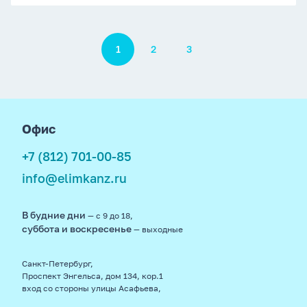
Пагинация
1
2
3
footer
Офис
+7 (812) 701-00-85
info@elimkanz.ru
В будние дни
— с 9 до 18,
суббота и воскресенье
— выходные
Санкт-Петербург,
Проспект Энгельса, дом 134, кор.1
вход со стороны улицы Асафьева,