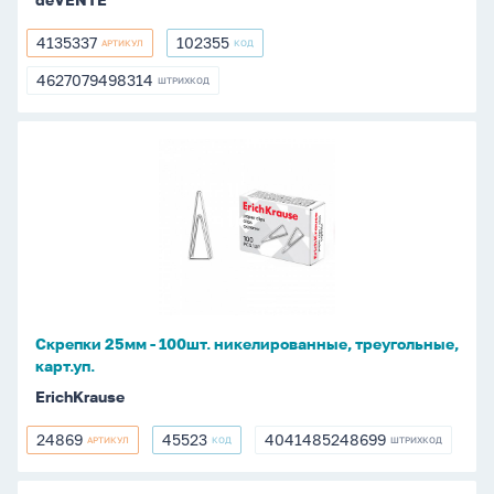
4135337
102355
АРТИКУЛ
КОД
4135337
102355
4627079498314
ШТРИХКОД
4627079498314
Скрепки
25мм
-
100шт.
никелированные,
треугольные,
карт.уп.
Скрепки 25мм - 100шт. никелированные, треугольные,
карт.уп.
ErichKrause
24869
45523
4041485248699
АРТИКУЛ
КОД
ШТРИХКОД
24869
45523
4041485248699