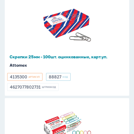
Скрепки
25мм
-
100шт.
оцинкованные,
карт.уп.
Скрепки 25мм - 100шт. оцинкованные, карт.уп.
Attomex
4135300
88827
АРТИКУЛ
КОД
4135300
88827
4627077802731
ШТРИХКОД
4627077802731
Скрепки
25мм
-
100шт.
цветные,