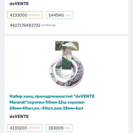
deVENTE
4133000
144540
АРТИКУЛ
КОД
4133000
144540
4627176483732
ШТРИХКОД
4627176483732
Набор
канц.принадлежностей
"deVENTE
Marandi"скрепки
50мм-12ш
скрепки
28мм-40шт,кн.-30шт,заж.19мм-4шт
Набор канц.принадлежностей "deVENTE
Marandi"скрепки 50мм-12ш скрепки
28мм-40шт,кн.-30шт,заж.19мм-4шт
deVENTE
4133200
183009
АРТИКУЛ
КОД
4133200
183009