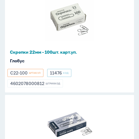
22мм
-
100шт.
карт.уп.
Скрепки 22мм - 100шт. карт.уп.
Глобус
С22-100
11476
АРТИКУЛ
КОД
С22-
11476
100
4602078000812
ШТРИХКОД
4602078000812
Скрепки
22мм
-
100шт.
оцинкованные,
карт.уп.