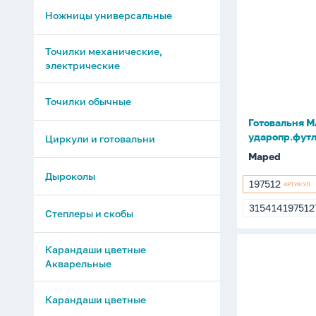
MAPED
Ножницы универсальные
"Start"
3
Точилки механические,
пр.,
электрические
ударопр.ф
Точилки обычные
Готовальня MA
ударопр.фут
Циркули и готовальни
Maped
Дыроколы
197512
АРТИКУЛ
197512
315414197512
31541419751
Степлеры и скобы
Карандаши цветные
Готовальн
Акварельные
MAPED
"Stop
Карандаши цветные
sistem"