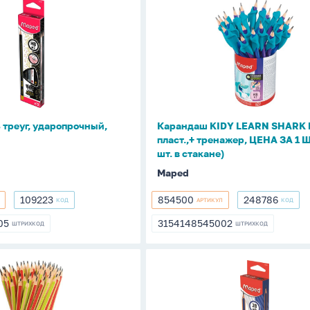
Карандаш
KIDY
LEARN
ный,
SHARK
НВ
треуг,
пласт.,+
тренажер,
треуг, ударопрочный,
Карандаш KIDY LEARN SHARK Н
ЦЕНА
пласт.,+ тренажер, ЦЕНА ЗА 1 Ш
ЗА
шт. в стакане)
1
Maped
ШТ
(22
109223
854500
248786
КОД
АРТИКУЛ
КОД
109223
854500
248786
шт.
05
3154148545002
ШТРИХКОД
в
ШТРИХКОД
605
3154148545002
стакане)
Карандаш
NAVY
PEP'S