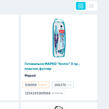
Готовальня
MAPED
"Arctic"
3
пр.,
пластик.футляр
Готовальня MAPED "Arctic" 3 пр.,
пластик.футляр
Maped
536958
268370
АРТИКУЛ
КОД
536958
268370
3154145369588
ШТРИХКОД
3154145369588
Готовальня