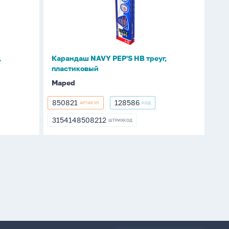
НВ
треуг,
пластиковый
,
Карандаш NAVY PEP'S НВ треуг,
пластиковый
Maped
850821
128586
АРТИКУЛ
КОД
850821
128586
3154148508212
ШТРИХКОД
3154148508212