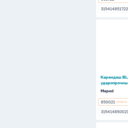
851722
315414851722
31541485172
Карандаш
BLACK
PEPS
НВ
треуг,
ударопро
Карандаш BLA
ударопрочны
Maped
850021
АРТИКУЛ
850021
31541485002
3154148500