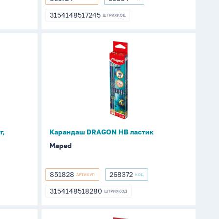
851724
35834
3154148517245
ШТРИХКОД
3154148517245
Карандаш
DRAGON
НВ
ластик
г,
Карандаш DRAGON НВ ластик
Maped
851828
268372
АРТИКУЛ
КОД
851828
268372
3154148518280
ШТРИХКОД
3154148518280