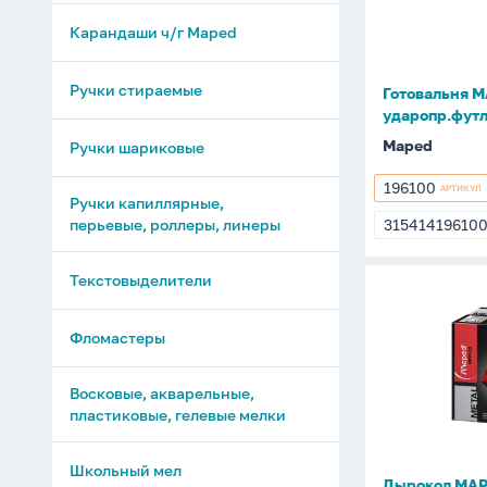
3
пр.,
Карандаши ч/г Maped
ударопр.ф
Ручки стираемые
Готовальня MA
ударопр.фут
Maped
Ручки шариковые
196100
АРТИКУЛ
196100
Ручки капиллярные,
перьевые, роллеры, линеры
31541419610
31541419610
Текстовыделители
Дырокол
MAPED
Фломастеры
20/25
лист.
с
Восковые, акварельные,
пластиковые, гелевые мелки
линейкой,
бронзовы
Школьный мел
Дырокол MAPE