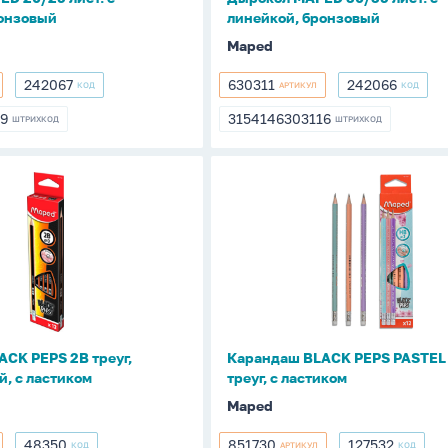
ронзовый
линейкой, бронзовый
Maped
242067
630311
242066
КОД
АРТИКУЛ
КОД
242067
630311
242066
19
3154146303116
ШТРИХКОД
ШТРИХКОД
19
3154146303116
Карандаш
BLACK
PEPS
PASTEL
НВ
ный,
треуг,
с
ластиком
CK PEPS 2В треуг,
Карандаш BLACK PEPS PASTEL
, с ластиком
треуг, с ластиком
Maped
48350
851730
127532
КОД
АРТИКУЛ
КОД