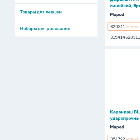
линейкой, б
Товары для левшей
Maped
620311
АРТИКУЛ
Наборы для рисования
620311
31541462031
31541462031
Карандаш
BLACK
PEPS
2В
треуг,
ударопроч
с
ластиком
Карандаш BLA
ударопрочный
Maped
851722
АРТИКУЛ