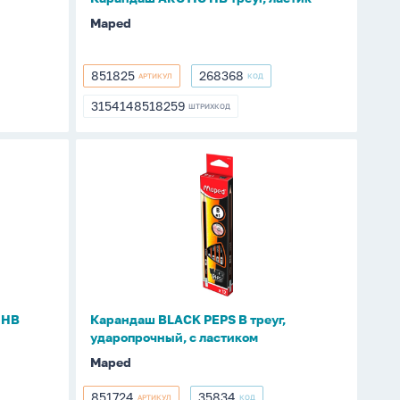
Maped
851825
268368
АРТИКУЛ
КОД
851825
268368
3154148518259
ШТРИХКОД
3154148518259
Карандаш
BLACK
PEPS
В
треуг,
ударопрочный,
с
ластиком
 НВ
Карандаш BLACK PEPS В треуг,
ударопрочный, с ластиком
Maped
851724
35834
АРТИКУЛ
КОД