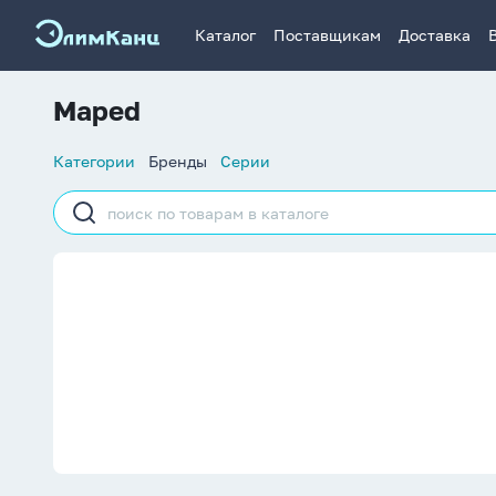
Каталог
Поставщикам
Доставка
Maped
Список
Категории
Бренды
Серии
навигации
Строка
поиска
Maped