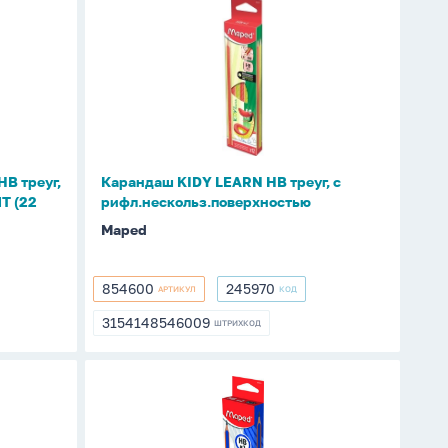
Карандаш
KIDY
LEARN
НВ
треуг,
с
рифл.нескольз.поверхностью
В треуг,
Карандаш KIDY LEARN НВ треуг, с
Т (22
рифл.нескольз.поверхностью
Maped
854600
245970
АРТИКУЛ
КОД
854600
245970
3154148546009
ШТРИХКОД
3154148546009
Карандаш
NAVY
PEP'S