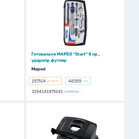
MAPED
"Start"
8
пр.,
ударопр.футляр
Готовальня MAPED "Start" 8 пр.,
ударопр.футляр
Maped
197514
48359
АРТИКУЛ
КОД
197514
48359
3154141975141
ШТРИХКОД
3154141975141
Дырокол
MAPED
12
лист.