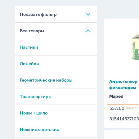
Показать фильтр
Антистепл
Все товары
MAPED
OFFICE
Ластики
с
фиксатор
Линейки
Геометрические наборы
Антистеплер
фиксатором
Maped
Транспортиры
537100
АРТИКУЛ
537100
Ножи + шило
31541453710
3154145371
Ножницы детские
Готовальн