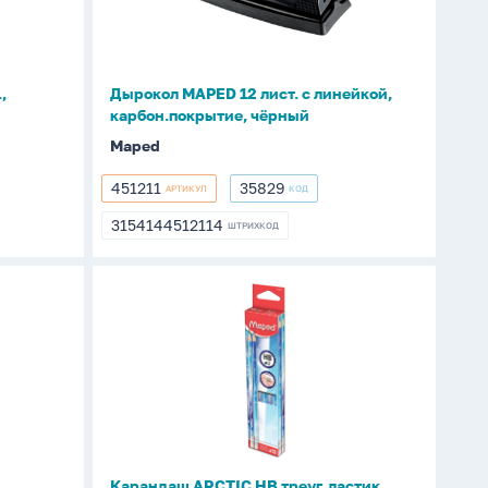
с
линейкой,
карбон.покрытие,
чёрный
,
Дырокол MAPED 12 лист. с линейкой,
карбон.покрытие, чёрный
Maped
451211
35829
АРТИКУЛ
КОД
451211
35829
3154144512114
ШТРИХКОД
3154144512114
Карандаш
ARCTIC
НВ
треуг,
ластик
Карандаш ARCTIC НВ треуг, ластик