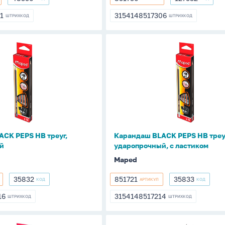
48350
851730
127532
1
3154148517306
ШТРИХКОД
ШТРИХКОД
21
3154148517306
Карандаш
BLACK
PEPS
НВ
треуг,
чный
ударопрочный,
с
ластиком
CK PEPS НВ треуг,
Карандаш BLACK PEPS НВ треу
й
ударопрочный, с ластиком
Maped
35832
851721
35833
КОД
АРТИКУЛ
КОД
35832
851721
35833
16
3154148517214
ШТРИХКОД
ШТРИХКОД
216
3154148517214