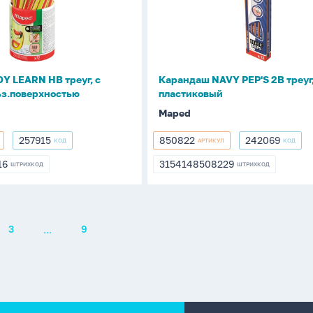
2В
треуг,
пластиковый
ольз.поверхностью
Y LEARN НВ треуг, с
Карандаш NAVY PEP'S 2В треуг
ьз.поверхностью
пластиковый
Maped
257915
850822
242069
КОД
АРТИКУЛ
КОД
257915
850822
242069
16
3154148508229
ШТРИХКОД
ШТРИХКОД
016
3154148508229
...
3
9