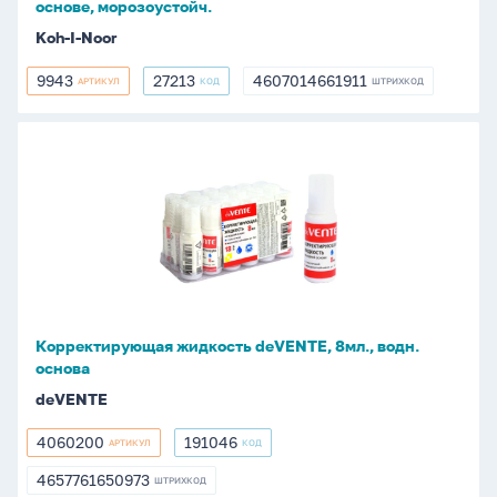
основе, морозоустойч.
Koh-I-Noor
9943
27213
4607014661911
АРТИКУЛ
КОД
ШТРИХКОД
9943
27213
4607014661911
Корректирующая
жидкость
deVENTE,
8мл.,
водн.
основа
Корректирующая жидкость deVENTE, 8мл., водн.
основа
deVENTE
4060200
191046
АРТИКУЛ
КОД
4060200
191046
4657761650973
ШТРИХКОД
4657761650973