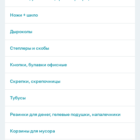
Клей канцелярский
Ножницы детские
Линейки
Ножи + шило
Трафареты, лекало
Дыроколы
Палетки, рейхсшины, спирографы, указки
Степлеры и скобы
Угольники
Кнопки, булавки офисные
Транспортиры
Скрепки, скрепочницы
Геометрические наборы
Тубусы
Резинки для денег, гелевые подушки, напалечники
Корзины для мусора