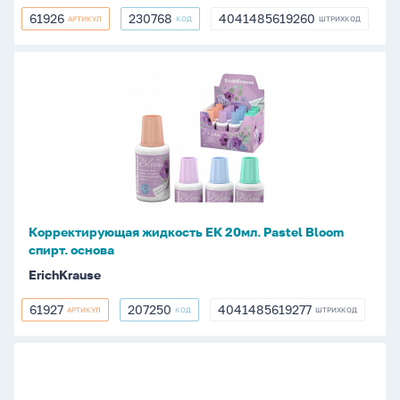
61926
230768
4041485619260
АРТИКУЛ
КОД
ШТРИХКОД
61926
230768
4041485619260
Корректирующая
жидкость
ЕК
20мл.
Pastel
Bloom
спирт.
основа
Корректирующая жидкость ЕК 20мл. Pastel Bloom
спирт. основа
ErichKrause
61927
207250
4041485619277
АРТИКУЛ
КОД
ШТРИХКОД
61927
207250
4041485619277
Корректирующая
жидкость