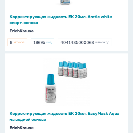
спирт.
основа
Корректирующая жидкость ЕК 20мл. Arctic white
спирт. основа
ErichKrause
6
19695
4041485000068
АРТИКУЛ
КОД
ШТРИХКОД
6
19695
4041485000068
Корректирующая
жидкость
ЕК
20мл.
EasyMask
Aqua
на
водной
Корректирующая жидкость ЕК 20мл. EasyMask Aqua
основе
на водной основе
ErichKrause