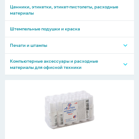
Ценники, этикетки, этикет-пистолеты, расходные
материалы
Штемпельные подушки и краска
Печати и штампы
Печати и штампы TRODAT
Компьютерные аксессуары и расходные
материалы для офисной техники
Печати и штампы GRM
Флеш-драйвы
Корректирующая
жидкость
Флеш-драйвы, подарочные
Attomex,
12мл.
Диски CD-R, CD-RW, DVD-R, DVD-RW
на
Карты памяти, внешние аккумуляторы(Power
спирт.
Bank)
основе