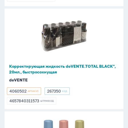
4657791311318
Корректирующая
жидкость
deVENTE.TOTAL
BLACK",
20мл.,
быстросохнущая
Корректирующая жидкость deVENTE.TOTAL BLACK",
20мл., быстросохнущая
deVENTE
4060502
267350
АРТИКУЛ
КОД
4060502
267350
4657840311573
ШТРИХКОД
4657840311573
Корректирующая
жидкость