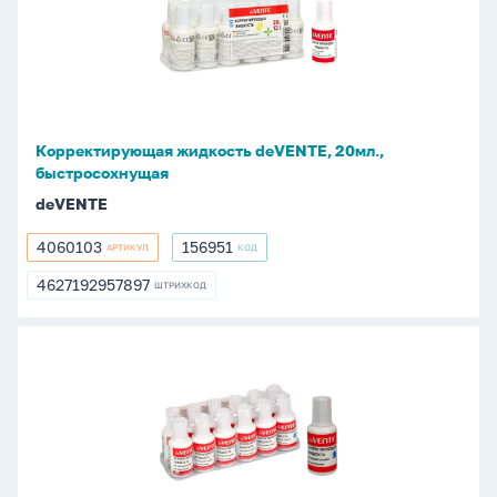
deVENTE,
20мл.,
быстросохнущая
Корректирующая жидкость deVENTE, 20мл.,
быстросохнущая
deVENTE
4060103
156951
АРТИКУЛ
КОД
4060103
156951
4627192957897
ШТРИХКОД
4627192957897
Корректирующая
жидкость
deVENTE,
20мл.,
водн.
основа