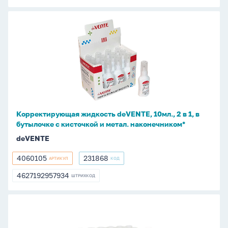
Корректирующая
жидкость
deVENTE,
10мл.,
2
в
1,
в
Корректирующая жидкость deVENTE, 10мл., 2 в 1, в
бутылочке
бутылочке с кисточкой и метал. наконечником*
с
deVENTE
кисточкой
и
4060105
231868
АРТИКУЛ
КОД
4060105
231868
метал.
4627192957934
наконечником*
ШТРИХКОД
4627192957934
Корректирующая
жидкость