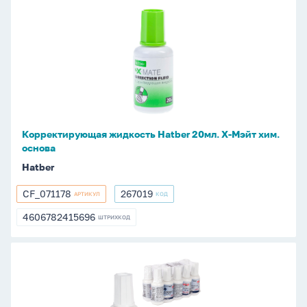
Корректирующая
жидкость
Hatber
20мл.
Х-
Мэйт
хим.
основа
Корректирующая жидкость Hatber 20мл. Х-Мэйт хим.
основа
Hatber
CF_071178
267019
АРТИКУЛ
КОД
CF_071178
267019
4606782415696
ШТРИХКОД
4606782415696
Корректирующая
жидкость
Koh-