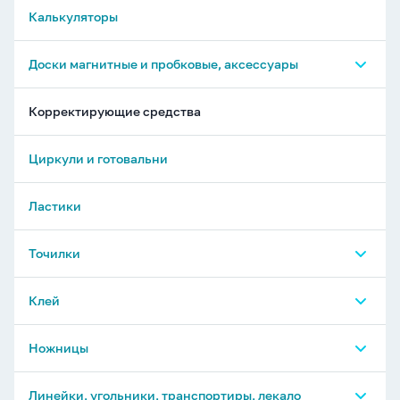
Калькуляторы
Доски магнитные и пробковые, аксессуары
Магниты и аксессуары для досок
Корректирующие средства
Доски
Циркули и готовальни
Ластики
Точилки
Точилки механические, электрические
Клей
Точилки обычные
Клей-карандаш
Ножницы
Клей специальный
Ножницы универсальные
Линейки, угольники, транспортиры, лекало