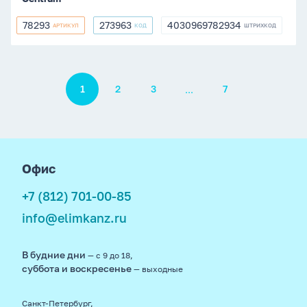
78293
273963
4030969782934
АРТИКУЛ
КОД
ШТРИХКОД
78293
273963
4030969782934
Пагинация
...
1
2
3
7
footer
Офис
+7 (812) 701-00-85
info@elimkanz.ru
В будние дни
— с 9 до 18,
суббота и воскресенье
— выходные
Санкт-Петербург,