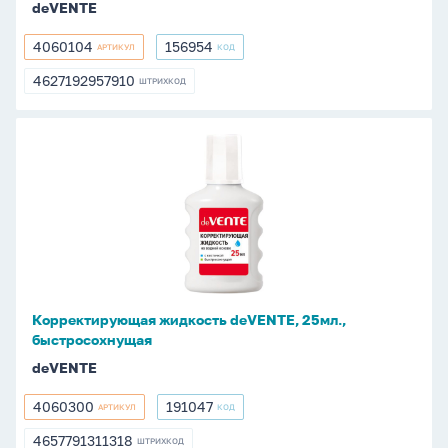
deVENTE
4060104
156954
АРТИКУЛ
КОД
4060104
156954
4627192957910
ШТРИХКОД
4627192957910
Корректирующая
жидкость
deVENTE,
25мл.,
быстросохнущая
Корректирующая жидкость deVENTE, 25мл.,
быстросохнущая
deVENTE
4060300
191047
АРТИКУЛ
КОД
4060300
191047
4657791311318
ШТРИХКОД