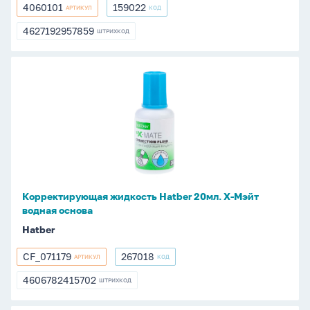
4060101
159022
АРТИКУЛ
КОД
4060101
159022
4627192957859
ШТРИХКОД
4627192957859
Корректирующая
жидкость
Hatber
20мл.
Х-
Мэйт
водная
основа
Корректирующая жидкость Hatber 20мл. Х-Мэйт
водная основа
Hatber
CF_071179
267018
АРТИКУЛ
КОД
CF_071179
267018
4606782415702
ШТРИХКОД
4606782415702