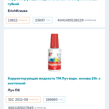
губкой
ErichKrause
13812
23897
4041485138129
АРТИКУЛ
КОД
ШТРИХКОД
13812
23897
4041485138129
Корректирующая
жидкость
ТМ
Луч
водн.
основа
20г.
с
Корректирующая жидкость ТМ Луч водн. основа 20г. с
кисточкой
кисточкой
Луч ПК
31С 2011-08
166680
АРТИКУЛ
КОД
31С
166680
2011-
4601185017645
ШТРИХКОД