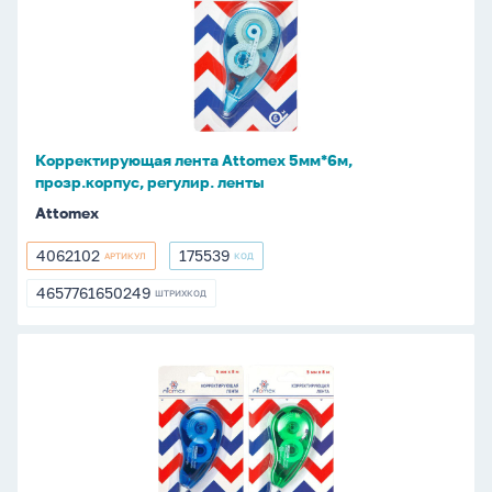
Attomex
5мм*6м,
прозр.корпус,
регулир.
ленты
Корректирующая лента Attomex 5мм*6м,
прозр.корпус, регулир. ленты
Attomex
4062102
175539
АРТИКУЛ
КОД
4062102
175539
4657761650249
ШТРИХКОД
4657761650249
Корректирующая
лента
Attomex
5мм*8м,
прозр.корпус,
регулир.