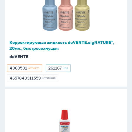
deVENTE.sigNATURE",
20мл.,
быстросохнущая
Корректирующая жидкость deVENTE.sigNATURE",
20мл., быстросохнущая
deVENTE
4060501
261167
АРТИКУЛ
КОД
4060501
261167
4657840311559
ШТРИХКОД
4657840311559
Корректирующая
жидкость
ЕК
20мл.
Arctic
white