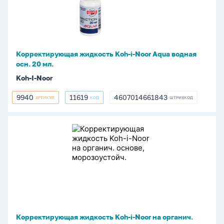
i-
Noor
Aqua
водная
осн.
Корректирующая жидкость Koh-i-Noor Aqua водная
20
осн. 20 мл.
мл.
Koh-I-Noor
9940
11619
4607014661843
АРТИКУЛ
КОД
ШТРИХКОД
9940
11619
4607014661843
Корректирующая
жидкость
Koh-
i-
Noor
на
органич.
основе,
Корректирующая жидкость Koh-i-Noor на органич.
морозоустойч.