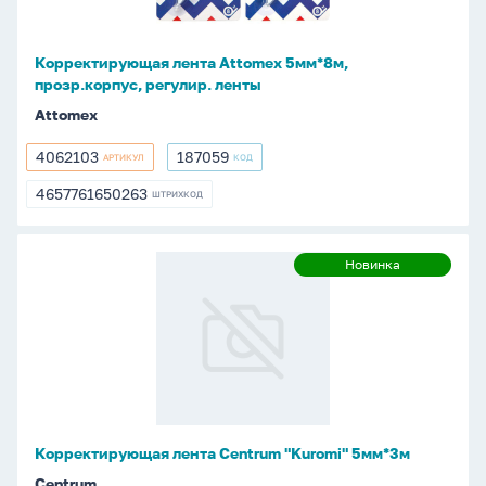
ленты
Корректирующая лента Attomex 5мм*8м,
прозр.корпус, регулир. ленты
Attomex
4062103
187059
АРТИКУЛ
КОД
4062103
187059
4657761650263
ШТРИХКОД
4657761650263
Корректирующая
Новинка
Новинка
лента
Centrum
"Kuromi"
5мм*3м
Корректирующая лента Centrum "Kuromi" 5мм*3м
Centrum