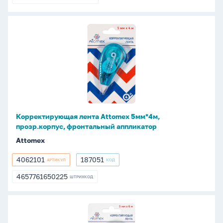
4601185017645
08
Корректирующая
лента
Attomex
5мм*4м,
прозр.корпус,
фронтальный
аппликатор
Корректирующая лента Attomex 5мм*4м,
прозр.корпус, фронтальный аппликатор
Attomex
4062101
187051
АРТИКУЛ
КОД
4062101
187051
4657761650225
ШТРИХКОД
4657761650225
Корректирующая
лента