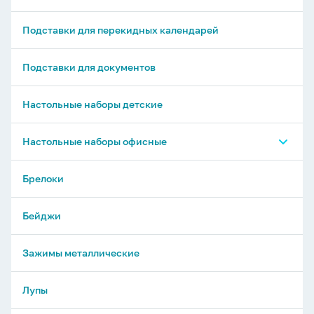
Подставки для перекидных календарей
Подставки для документов
Настольные наборы детские
Настольные наборы офисные
Настольные органайзеры - без наполнения
Брелоки
Настольные органайзеры - с наполнением
Бейджи
Зажимы металлические
Лупы