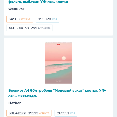
фольге, выб.твин УФ-лак, клетка
УФ-
Феникс+
лак,
клетка
64903
193020
АРТИКУЛ
КОД
64903
193020
4606008581259
ШТРИХКОД
4606008581259
Блокнот
А4
60л
гребень
"Медовый
закат"
клетка,
УФ-
Блокнот А4 60л гребень "Медовый закат" клетка, УФ-
лак.,
лак., жест.подл.
жест.подл.
Hatber
60Б4В1сп_35193
263331
АРТИКУЛ
КОД
60Б4В1сп_35193
263331