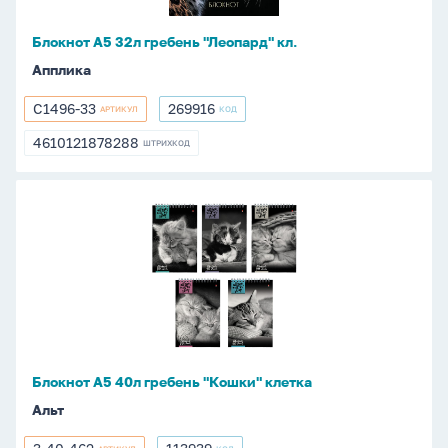
Блокнот А5 32л гребень "Леопард" кл.
Апплика
С1496-33
269916
АРТИКУЛ
КОД
С1496-
269916
33
4610121878288
ШТРИХКОД
4610121878288
Блокнот
А5
40л
гребень
"Кошки"
клетка
Блокнот А5 40л гребень "Кошки" клетка
Альт