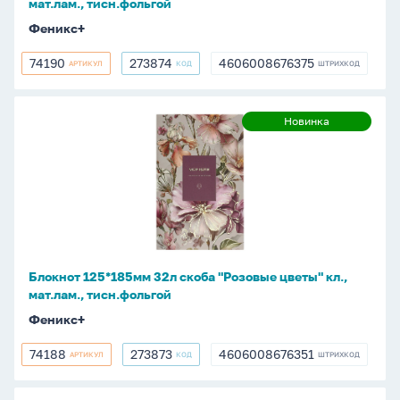
мат.лам., тисн.фольгой
Феникс+
74190
273874
4606008676375
АРТИКУЛ
КОД
ШТРИХКОД
74190
273874
4606008676375
Блокнот
Новинка
Новинка
125*185мм
32л
скоба
"Розовые
цветы"
кл.,
мат.лам.,
Блокнот 125*185мм 32л скоба "Розовые цветы" кл.,
тисн.фольгой
мат.лам., тисн.фольгой
Феникс+
74188
273873
4606008676351
АРТИКУЛ
КОД
ШТРИХКОД
74188
273873
4606008676351