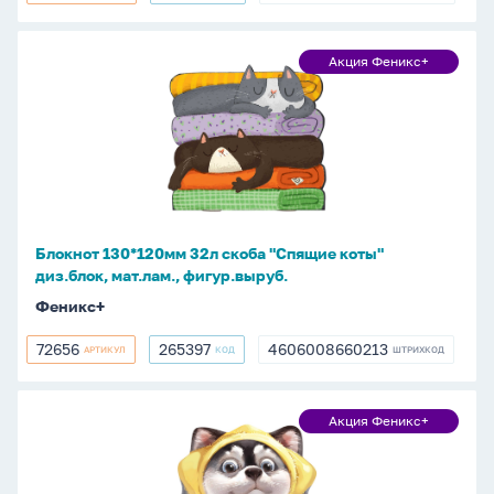
Блокнот
Акция Феникс+
Акция
130*120мм
Феникс+
32л
скоба
"Спящие
коты"
диз.блок,
мат.лам.,
Блокнот 130*120мм 32л скоба "Спящие коты"
фигур.выруб.
диз.блок, мат.лам., фигур.выруб.
Феникс+
72656
265397
4606008660213
АРТИКУЛ
КОД
ШТРИХКОД
72656
265397
4606008660213
Блокнот
Акция Феникс+
Акция
130*120мм
Феникс+
32л