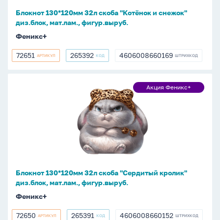
диз.блок,
Блокнот 130*120мм 32л скоба "Котёнок и снежок"
мат.лам.,
диз.блок, мат.лам., фигур.выруб.
фигур.выруб.
Феникс+
72651
265392
4606008660169
АРТИКУЛ
КОД
ШТРИХКОД
72651
265392
4606008660169
Блокнот
Акция Феникс+
Акция
130*120мм
Феникс+
32л
скоба
"Сердитый
кролик"
диз.блок,
мат.лам.,
Блокнот 130*120мм 32л скоба "Сердитый кролик"
фигур.выруб.
диз.блок, мат.лам., фигур.выруб.
Феникс+
72650
265391
4606008660152
АРТИКУЛ
КОД
ШТРИХКОД
72650
265391
4606008660152