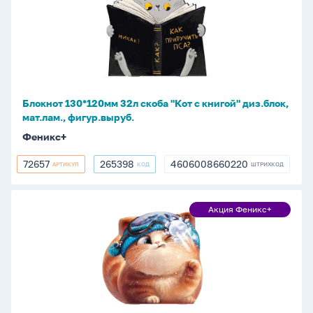
Феникс+
32л
скоба
"Кот
с
книгой"
диз.блок,
Блокнот 130*120мм 32л скоба "Кот с книгой" диз.блок,
мат.лам.,
мат.лам., фигур.выруб.
фигур.выруб.
Феникс+
72657
265398
4606008660220
АРТИКУЛ
КОД
ШТРИХКОД
72657
265398
4606008660220
Блокнот
Акция Феникс+
Акция
130*120мм
Феникс+
32л
скоба
"Котёнок
и
снежок"