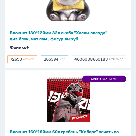
скоба
"Хаски-
звезда"
диз.блок,
мат.лам.,
Блокнот 130*120мм 32л скоба "Хаски-звезда"
фигур.выруб.
диз.блок, мат.лам., фигур.выруб.
Феникс+
72653
265394
4606008660183
АРТИКУЛ
КОД
ШТРИХКОД
72653
265394
4606008660183
Блокнот
Акция Феникс+
Акция
160*160мм
Феникс+
60л
гребень
"Киборг"
печать
по
фольге,
Блокнот 160*160мм 60л гребень "Киборг" печать по
выб.твин