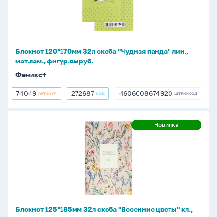
"Чудная
панда"
лин.,
мат.лам.,
Блокнот 120*170мм 32л скоба "Чудная панда" лин.,
фигур.выруб.
мат.лам., фигур.выруб.
Феникс+
74049
272687
4606008674920
АРТИКУЛ
КОД
ШТРИХКОД
74049
272687
4606008674920
Блокнот
Новинка
Новинка
125*185мм
32л
скоба
"Весенние
цветы"
кл.,
мат.лам.,
Блокнот 125*185мм 32л скоба "Весенние цветы" кл.,
тисн.фольгой