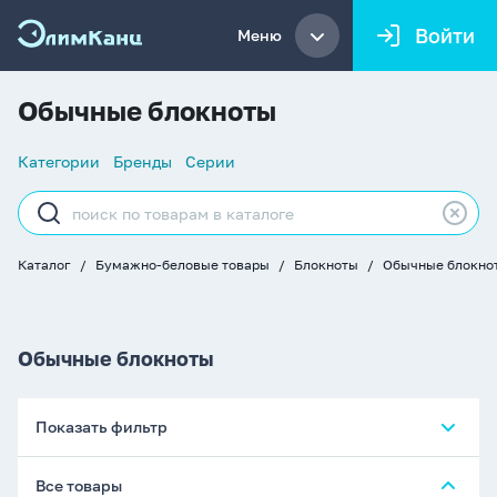
Войти
Меню
Обычные блокноты
Список
Категории
Бренды
Серии
навигации
Строка
поиска
Каталог
Бумажно-беловые товары
Блокноты
Обычные блокно
Хлебные
крошки
Обычные блокноты
Показать фильтр
Все товары