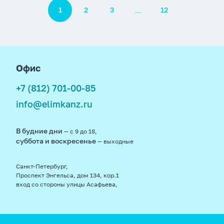
Пагинация
...
1
2
3
12
footer
Офис
+7 (812) 701-00-85
info@elimkanz.ru
В будние дни
— с 9 до 18,
суббота и воскресенье
— выходные
Санкт-Петербург,
Проспект Энгельса, дом 134, кор.1
вход со стороны улицы Асафьева,