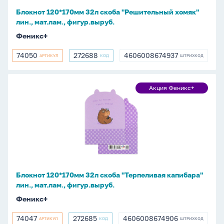
мат.лам.,
Блокнот 120*170мм 32л скоба "Решительный хомяк"
фигур.выруб.
лин., мат.лам., фигур.выруб.
Феникс+
74050
272688
4606008674937
АРТИКУЛ
КОД
ШТРИХКОД
74050
272688
4606008674937
Блокнот
Акция Феникс+
Акция
120*170мм
Феникс+
32л
скоба
"Терпеливая
капибара"
лин.,
мат.лам.,
Блокнот 120*170мм 32л скоба "Терпеливая капибара"
фигур.выруб.
лин., мат.лам., фигур.выруб.
Феникс+
74047
272685
4606008674906
АРТИКУЛ
КОД
ШТРИХКОД
74047
272685
4606008674906