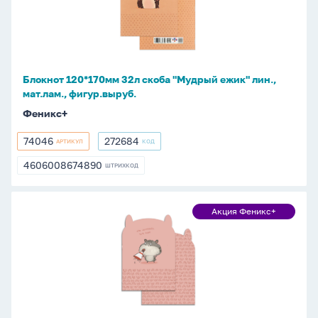
скоба
"Мудрый
ежик"
лин.,
мат.лам.,
Блокнот 120*170мм 32л скоба "Мудрый ежик" лин.,
фигур.выруб.
мат.лам., фигур.выруб.
Феникс+
74046
272684
АРТИКУЛ
КОД
74046
272684
4606008674890
ШТРИХКОД
4606008674890
Блокнот
Акция Феникс+
Акция
120*170мм
Феникс+
32л
скоба
"Решительный
хомяк"
лин.,