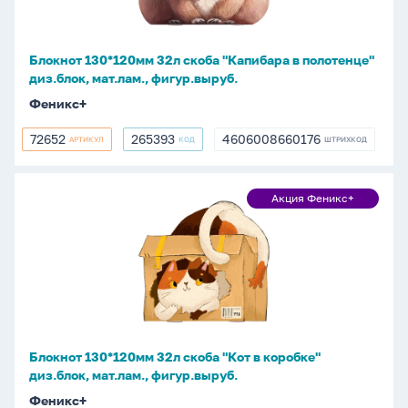
в
полотенце"
диз.блок,
Блокнот 130*120мм 32л скоба "Капибара в полотенце"
мат.лам.,
диз.блок, мат.лам., фигур.выруб.
фигур.выруб.
Феникс+
72652
265393
4606008660176
АРТИКУЛ
КОД
ШТРИХКОД
72652
265393
4606008660176
Блокнот
Акция Феникс+
Акция
130*120мм
Феникс+
32л
скоба
"Кот
в
коробке"
диз.блок,
Блокнот 130*120мм 32л скоба "Кот в коробке"
мат.лам.,
диз.блок, мат.лам., фигур.выруб.
фигур.выруб.
Феникс+