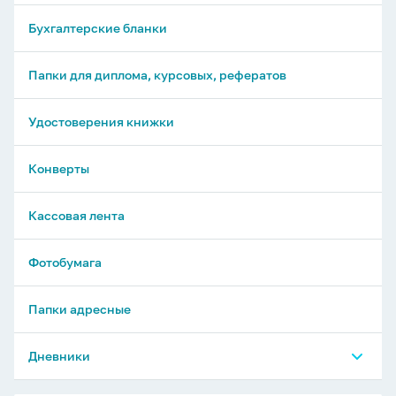
Наборы цветной бумаги
Блоки для записей
Бухгалтерские бланки
Наклейки на тетради
Бумага самоклеящаяся
Тетради словари, для записи слов
Папки для диплома, курсовых, рефератов
Закладки самоклеящиеся
Удостоверения книжки
Конверты
Кассовая лента
Фотобумага
Папки адресные
Дневники