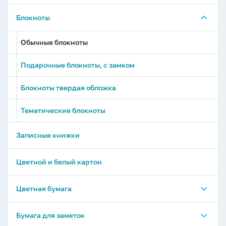
Тетради 12, 18, 24 листа
Блокноты
Тетради 36, 40, 48 листов
Обычные блокноты
Тетради 60-200 листов
Подарочные блокноты, с замком
Тетради на гребне
Блокноты твердая обложка
Тетради А4
Тематические блокноты
Предметные тетради
Записные книжки
Тетради бумвинил А4, А5
Цветной и белый картон
Нотные тетради
Цветная бумага
Читательские дневники
Бумага креповая, гофрированная в рулонах
Бумага для заметок
Тетради на кольцевом механизме