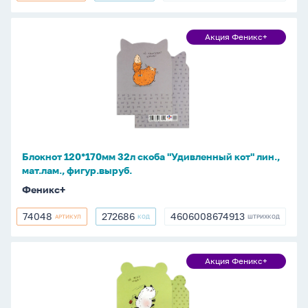
Блокнот
Акция Феникс+
Акция
120*170мм
Феникс+
32л
скоба
"Удивленный
кот"
лин.,
мат.лам.,
Блокнот 120*170мм 32л скоба "Удивленный кот" лин.,
фигур.выруб.
мат.лам., фигур.выруб.
Феникс+
74048
272686
4606008674913
АРТИКУЛ
КОД
ШТРИХКОД
74048
272686
4606008674913
Блокнот
Акция Феникс+
Акция
120*170мм
Феникс+
32л
скоба