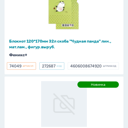
32л
скоба
"Чудная
панда"
лин.,
мат.лам.,
Блокнот 120*170мм 32л скоба "Чудная панда" лин.,
фигур.выруб.
мат.лам., фигур.выруб.
Феникс+
74049
272687
4606008674920
АРТИКУЛ
КОД
ШТРИХКОД
74049
272687
4606008674920
Блокнот
Новинка
Новинка
125*185мм
32л
скоба
"Весенние
цветы"
кл.,