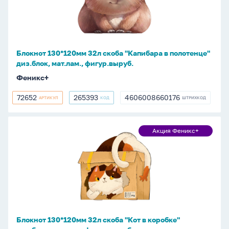
"Капибара
в
полотенце"
диз.блок,
Блокнот 130*120мм 32л скоба "Капибара в полотенце"
мат.лам.,
диз.блок, мат.лам., фигур.выруб.
фигур.выруб.
Феникс+
72652
265393
4606008660176
АРТИКУЛ
КОД
ШТРИХКОД
72652
265393
4606008660176
Блокнот
Акция Феникс+
Акция
130*120мм
Феникс+
32л
скоба
"Кот
в
коробке"
диз.блок,
Блокнот 130*120мм 32л скоба "Кот в коробке"
мат.лам.,