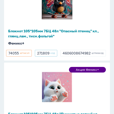
48л
"Опасный
птенец"
кл.,
глянц.лам.,
Блокнот 105*105мм 7БЦ 48л "Опасный птенец" кл.,
тисн.фольгой*
глянц.лам., тисн.фольгой*
Феникс+
74055
271809
4606008674982
АРТИКУЛ
КОД
ШТРИХКОД
74055
271809
4606008674982
Блокнот
Акция Феникс+
Акция
105*105мм
Феникс+
7БЦ
48л
"Пушистые
лапки"
кл.,
глянц.лам.,
Блокнот 105*105мм 7БЦ 48л "Пушистые лапки" кл.,