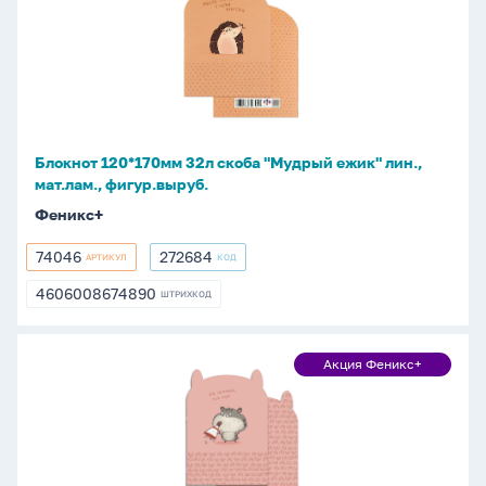
Феникс+
32л
скоба
"Мудрый
ежик"
лин.,
мат.лам.,
Блокнот 120*170мм 32л скоба "Мудрый ежик" лин.,
фигур.выруб.
мат.лам., фигур.выруб.
Феникс+
74046
272684
АРТИКУЛ
КОД
74046
272684
4606008674890
ШТРИХКОД
4606008674890
Блокнот
Акция Феникс+
Акция
120*170мм
Феникс+
32л
скоба
"Решительный