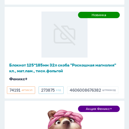
Блокнот
Новинка
Новинка
125*185мм
32л
скоба
"Роскошная
магнолия"
кл.,
мат.лам.,
Блокнот 125*185мм 32л скоба "Роскошная магнолия"
тисн.фольгой
кл., мат.лам., тисн.фольгой
Феникс+
74191
273875
4606008676382
АРТИКУЛ
КОД
ШТРИХКОД
74191
273875
4606008676382
Блокнот
Акция Феникс+
Акция
130*120мм
Феникс+
32л
скоба