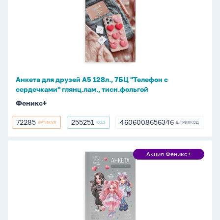
для
Феникс+
друзей
А5
128л.,
7БЦ
"Телефон
с
Анкета для друзей А5 128л., 7БЦ "Телефон с
сердечками"
сердечками" глянц.лам., тисн.фольгой
глянц.лам.,
Феникс+
тисн.фольгой
72285
255251
4606008656346
АРТИКУЛ
КОД
ШТРИХКОД
72285
255251
4606008656346
Анкета
Акция Феникс+
Акция
для
Феникс+
друзей
А5
128л.,
7БЦ