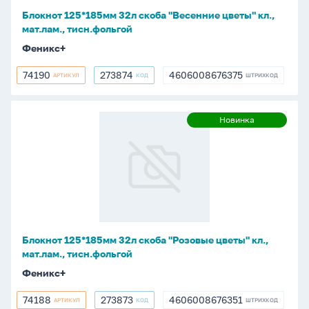
мат.лам.,
Блокнот 125*185мм 32л скоба "Весенние цветы" кл.,
тисн.фольгой
мат.лам., тисн.фольгой
Феникс+
74190
273874
4606008676375
АРТИКУЛ
КОД
ШТРИХКОД
74190
273874
4606008676375
Блокнот
Новинка
Новинка
125*185мм
32л
скоба
"Розовые
цветы"
кл.,
мат.лам.,
Блокнот 125*185мм 32л скоба "Розовые цветы" кл.,
тисн.фольгой
мат.лам., тисн.фольгой
Феникс+
74188
273873
4606008676351
АРТИКУЛ
КОД
ШТРИХКОД
74188
273873
4606008676351