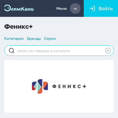
Войти
Меню
Феникс+
Список
Категории
Бренды
Серии
навигации
Строка
поиска
Феникс+