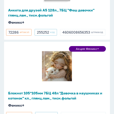
"Феш
девочки"
Анкета для друзей А5 128л., 7БЦ "Феш девочки"
глянц.лам.,
глянц.лам., тисн.фольгой
тисн.фольгой
Феникс+
72286
255252
4606008656353
АРТИКУЛ
КОД
ШТРИХКОД
72286
255252
4606008656353
Блокнот
Акция Феникс+
Акция
105*105мм
Феникс+
7БЦ
48л
"Девочка
в
наушниках
и
Блокнот 105*105мм 7БЦ 48л "Девочка в наушниках и
котенок"
котенок" кл., глянц.лам., тисн.фольгой
кл.,
Феникс+
глянц.лам.,
тисн.фольгой