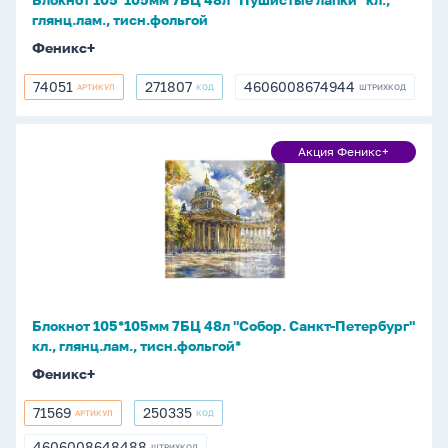
тисн.фольгой
глянц.лам., тисн.фольгой
Феникс+
74051
271807
4606008674944
АРТИКУЛ
КОД
ШТРИХКОД
74051
271807
4606008674944
Блокнот
Акция Феникс+
Акция
105*105мм
Феникс+
7БЦ
48л
"Собор.
Санкт-
Петербург"
кл.,
Блокнот 105*105мм 7БЦ 48л "Собор. Санкт-Петербург"
глянц.лам.,
кл., глянц.лам., тисн.фольгой*
тисн.фольгой*
Феникс+
71569
250335
АРТИКУЛ
КОД
71569
250335
4606008648488
ШТРИХКОД