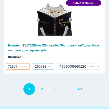
Блокнот
Акция Феникс+
Акция
130*120мм
Феникс+
32л
скоба
"Кот
с
книгой"
диз.блок,
Блокнот 130*120мм 32л скоба "Кот с книгой" диз.блок,
мат.лам.,
мат.лам., фигур.выруб.
фигур.выруб.
Феникс+
72657
265398
4606008660220
АРТИКУЛ
КОД
ШТРИХКОД
72657
265398
4606008660220
Пагинация
...
1
2
3
49
footer