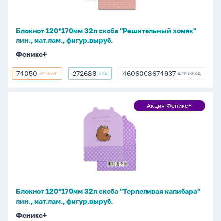
хомяк"
лин.,
мат.лам.,
Блокнот 120*170мм 32л скоба "Решительный хомяк"
фигур.выруб.
лин., мат.лам., фигур.выруб.
Феникс+
74050
272688
4606008674937
АРТИКУЛ
КОД
ШТРИХКОД
74050
272688
4606008674937
Блокнот
Акция Феникс+
Акция
120*170мм
Феникс+
32л
скоба
"Терпеливая
капибара"
лин.,
мат.лам.,
Блокнот 120*170мм 32л скоба "Терпеливая капибара"
фигур.выруб.
лин., мат.лам., фигур.выруб.
Феникс+