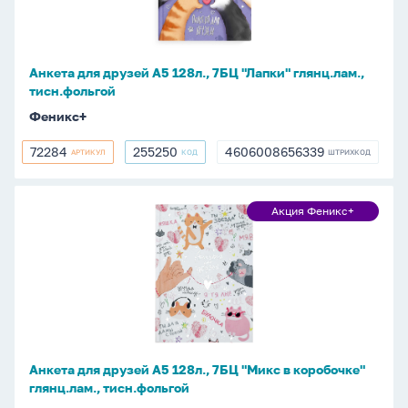
7БЦ
"Лапки"
глянц.лам.,
Анкета для друзей А5 128л., 7БЦ "Лапки" глянц.лам.,
тисн.фольгой
тисн.фольгой
Феникс+
72284
255250
4606008656339
АРТИКУЛ
КОД
ШТРИХКОД
72284
255250
4606008656339
Анкета
Акция Феникс+
Акция
для
Феникс+
друзей
А5
128л.,
7БЦ
"Микс
в
Анкета для друзей А5 128л., 7БЦ "Микс в коробочке"
коробочке"
глянц.лам., тисн.фольгой
глянц.лам.,