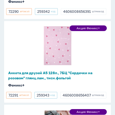
Феникс+
тисн.фольгой
72290
259342
4606008656391
АРТИКУЛ
КОД
ШТРИХКОД
72290
259342
4606008656391
Анкета
Акция Феникс+
Акция
для
Феникс+
друзей
А5
128л.,
7БЦ
"Сердечки
на
Анкета для друзей А5 128л., 7БЦ "Сердечки на
розовом"
розовом" глянц.лам., тисн.фольгой
глянц.лам.,
Феникс+
тисн.фольгой
72291
259343
4606008656407
АРТИКУЛ
КОД
ШТРИХКОД
72291
259343
4606008656407
Анкета
Акция Феникс+
Акция