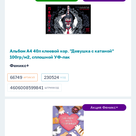
Ликвидация
Акция
А4
Феникс+
40л
клеевой
кор.
"Девушка
с
катаной"
Альбом А4 40л клеевой кор. "Девушка с катаной"
100гр/
100гр/м2, сплошной УФ-лак
м2,
Феникс+
сплошной
УФ-
66749
230524
АРТИКУЛ
КОД
66749
230524
лак
4606008599841
ШТРИХКОД
4606008599841
Анкета
Акция Феникс+
Акция
для
Феникс+
друзей
А5
128л.,