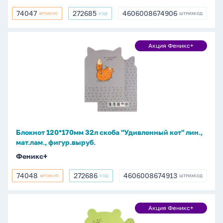
74047
272685
4606008674906
АРТИКУЛ
КОД
ШТРИХКОД
74047
272685
4606008674906
Блокнот
Акция Феникс+
Акция
120*170мм
Феникс+
32л
скоба
"Удивленный
кот"
лин.,
мат.лам.,
Блокнот 120*170мм 32л скоба "Удивленный кот" лин.,
фигур.выруб.
мат.лам., фигур.выруб.
Феникс+
74048
272686
4606008674913
АРТИКУЛ
КОД
ШТРИХКОД
74048
272686
4606008674913
Блокнот
Акция Феникс+
Акция
120*170мм
Феникс+