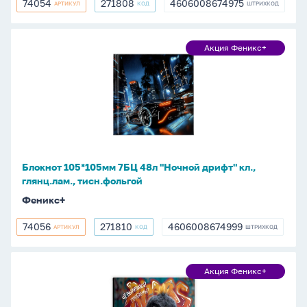
74054
271808
4606008674975
АРТИКУЛ
КОД
ШТРИХКОД
74054
271808
4606008674975
Блокнот
Акция Феникс+
Акция
105*105мм
Феникс+
7БЦ
48л
"Ночной
дрифт"
кл.,
глянц.лам.,
Блокнот 105*105мм 7БЦ 48л "Ночной дрифт" кл.,
тисн.фольгой
глянц.лам., тисн.фольгой
Феникс+
74056
271810
4606008674999
АРТИКУЛ
КОД
ШТРИХКОД
74056
271810
4606008674999
Блокнот
Акция Феникс+
Акция
105*105мм
Феникс+
7БЦ