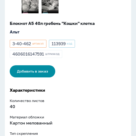
Блокнот А5 40л гребень "Кошки" клетка
Альт
3-40-462
113939
АРТИКУЛ
КОД
Артикул
Артикул
3-
113939
4606016147591
ШТРИХКОД
ШТРИХКОД
40-
4606016147591
462
Добавить в заказ
Характеристики
Количество листов
40
Материал обложки
Картон мелованный
Тип скрепления