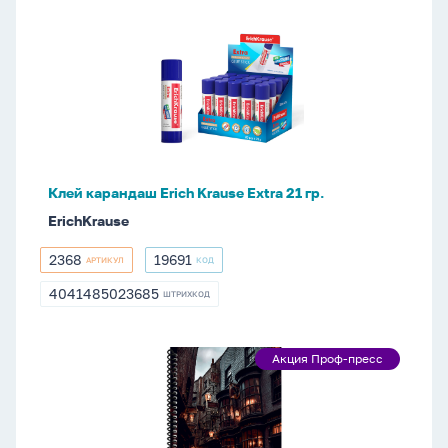
Клей
карандаш
Erich
Krause
Extra
21
гр.
Клей карандаш Erich Krause Extra 21 гр.
ErichKrause
2368
19691
АРТИКУЛ
КОД
2368
19691
4041485023685
ШТРИХКОД
4041485023685
Блокнот
Акция Проф-пресс
Акция
А5
Проф-
80л
пресс
гребень