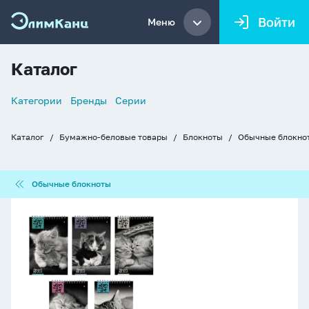
Войти
Меню
Каталог
Список
Категории
Бренды
Серии
навигации
Каталог
Бумажно-беловые товары
Блокноты
Обычные блокно
Хлебные
крошки
Обычные
Обычные блокноты
блокноты
Блокнот
А5
40л
гребень
"Кошки"
клетка