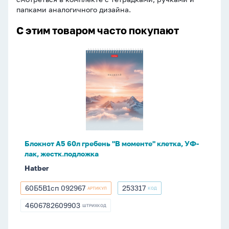
папками аналогичного дизайна.
С этим товаром часто покупают
Блокнот
А5
60л
гребень
"В
моменте"
клетка,
УФ-
Блокнот А5 60л гребень "В моменте" клетка, УФ-
лак,
лак, жестк.подложка
жестк.подложка
Hatber
60Б5В1сп 092967
253317
АРТИКУЛ
КОД
60Б5В1сп
253317
092967
4606782609903
ШТРИХКОД
4606782609903