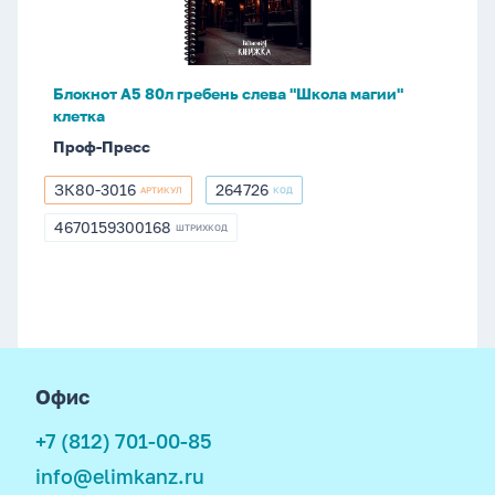
слева
"Школа
магии"
клетка
Блокнот А5 80л гребень слева "Школа магии"
клетка
Проф-Пресс
ЗК80-3016
264726
АРТИКУЛ
КОД
ЗК80-
264726
3016
4670159300168
ШТРИХКОД
4670159300168
footer
Офис
+7 (812) 701-00-85
info@elimkanz.ru