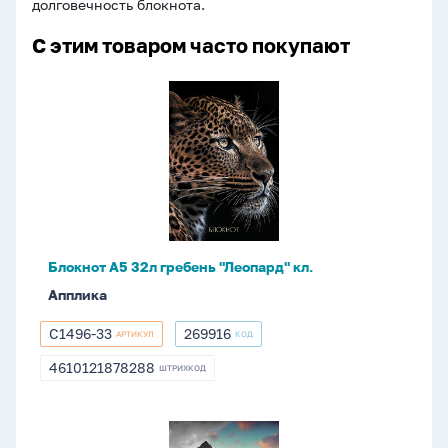
долговечность блокнота.
С этим товаром часто покупают
Блокнот
А5
32л
гребень
"Леопард"
кл.
Блокнот А5 32л гребень "Леопард" кл.
Апплика
С1496-33
269916
АРТИКУЛ
КОД
С1496-
269916
33
4610121878288
ШТРИХКОД
4610121878288
Блокнот