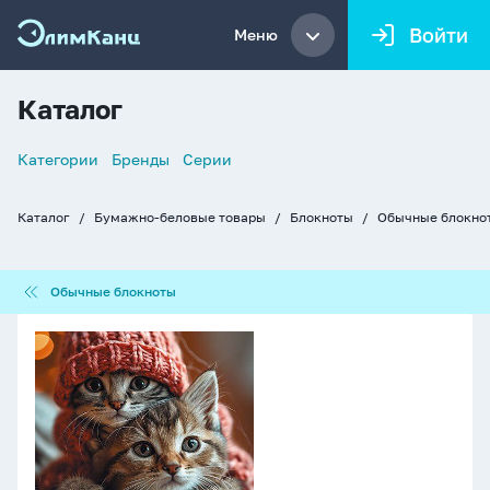
Войти
Меню
Каталог
Список
Категории
Бренды
Серии
навигации
Каталог
Бумажно-беловые товары
Блокноты
Обычные блокно
Хлебные
крошки
Обычные
Обычные блокноты
блокноты
Блокнот
А5
32л
гребень
"Котята"
кл.