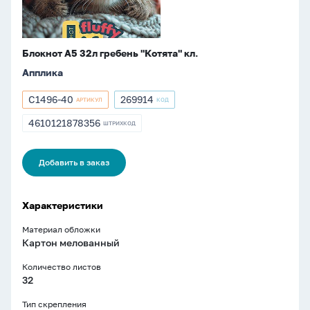
Блокнот А5 32л гребень "Котята" кл.
Апплика
С1496-40
269914
АРТИКУЛ
КОД
Артикул
Артикул
С1496-
269914
4610121878356
ШТРИХКОД
ШТРИХКОД
40
4610121878356
Добавить в заказ
Характеристики
Материал обложки
Картон мелованный
Количество листов
32
Тип скрепления