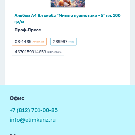
-
5"
Альбом А4 8л скоба "Милые пушистики - 5" пл. 100
пл.
гр/м
100
Проф-Пресс
гр/
м
08-1465
269997
АРТИКУЛ
КОД
08-
269997
1465
4670159314653
ШТРИХКОД
4670159314653
footer
Офис
+7 (812) 701-00-85
info@elimkanz.ru