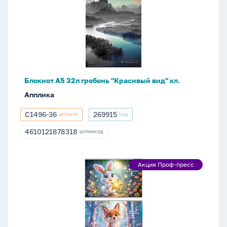
А5
32л
гребень
"Красивый
вид"
кл.
Блокнот А5 32л гребень "Красивый вид" кл.
Апплика
С1496-36
269915
АРТИКУЛ
КОД
С1496-
269915
36
4610121878318
ШТРИХКОД
4610121878318
Альбом
Акция Проф-пресс
Акция
А4
Проф-
8л
пресс
скоба
"Милые
пушистики