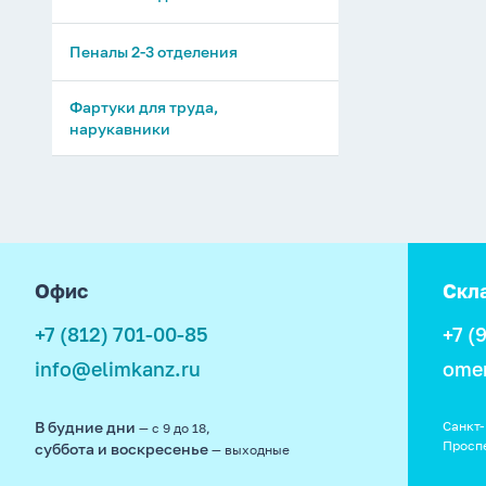
Пеналы 2-3 отделения
Фартуки для труда,
нарукавники
footer
Офис
Скл
+7 (812) 701-00-85
+7 (
info@elimkanz.ru
ome
В будние дни
Санкт-
— с 9 до 18,
Просп
суббота и воскресенье
— выходные