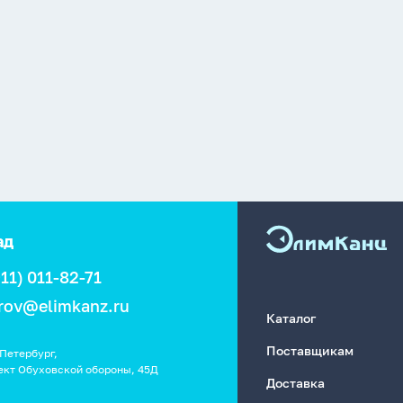
ад
911) 011-82-71
rov@elimkanz.ru
Каталог
Поставщикам
Петербург,
ект Обуховской обороны, 45Д
Доставка