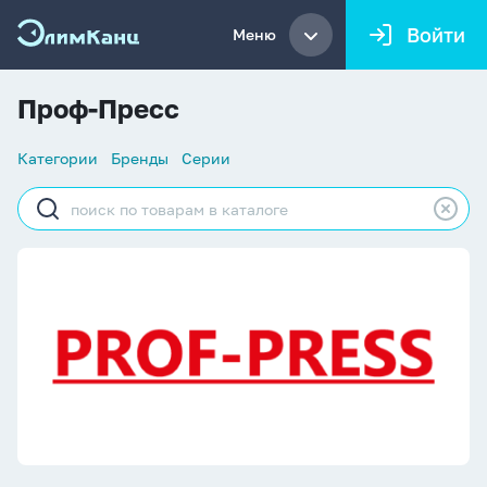
Войти
Меню
Проф-Пресс
Список
Категории
Бренды
Серии
навигации
Строка
поиска
Проф-Пресс