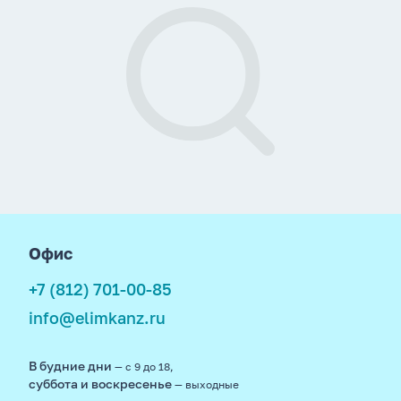
footer
Офис
+7 (812) 701-00-85
info@elimkanz.ru
В будние дни
— с 9 до 18,
суббота и воскресенье
— выходные