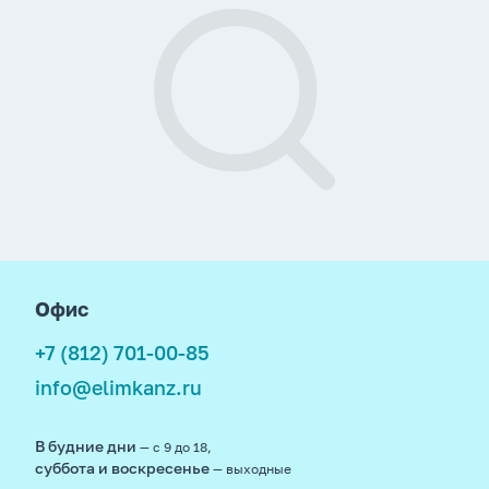
footer
Офис
+7 (812) 701-00-85
info@elimkanz.ru
В будние дни
— с 9 до 18,
суббота и воскресенье
— выходные