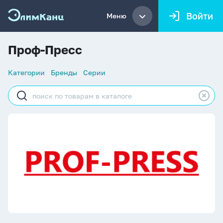
Войти
Меню
Проф-Пресс
Список
Категории
Бренды
Серии
навигации
Строка
поиска
Проф-Пресс