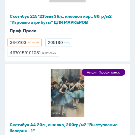
м2
"Игровые
Скетчбук 215*215мм 36л., клеевой кор., 80гр/м2
атрибуты"
"Игровые атрибуты" ДЛЯ МАРКЕРОВ
ДЛЯ
Проф-Пресс
МАРКЕРОВ
36-0103
205180
АРТИКУЛ
КОД
36-
205180
0103
4670159101031
ШТРИХКОД
4670159101031
Скетчбук
Акция Проф-пресс
Акция
А4
Проф-
20л.,
пресс
сшивка,
200гр/
м2
"Выступление
балерин
Скетчбук А4 20л., сшивка, 200гр/м2 "Выступление
-
балерин - 1"
1"