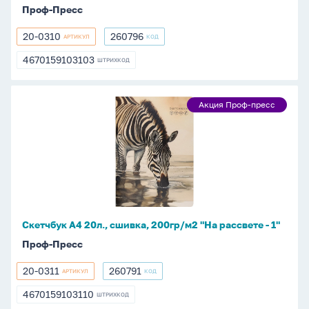
Проф-Пресс
20-0310
260796
АРТИКУЛ
КОД
20-
260796
0310
4670159103103
ШТРИХКОД
4670159103103
Скетчбук
Акция Проф-пресс
Акция
А4
Проф-
20л.,
пресс
сшивка,
200гр/
м2
"На
рассвете
Скетчбук А4 20л., сшивка, 200гр/м2 "На рассвете - 1"
-
Проф-Пресс
1"
20-0311
260791
АРТИКУЛ
КОД
20-
260791
0311
4670159103110
ШТРИХКОД
4670159103110