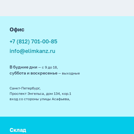
footer
Офис
+7 (812) 701-00-85
info@elimkanz.ru
В будние дни
— с 9 до 18,
суббота и воскресенье
— выходные
Санкт-Петербург,
Проспект Энгельса, дом 134, кор.1
вход со стороны улицы Асафьева,
Склад