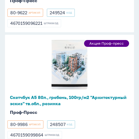
Проф-Пресс
80-9622
249524
АРТИКУЛ
КОД
80-
249524
9622
4670159096221
ШТРИХКОД
4670159096221
Скетчбук
Акция Проф-пресс
Акция
А5
Проф-
80л.,
пресс
гребень,
100гр/
м2
"Архитектурный
эскиз"
Скетчбук А5 80л., гребень, 100гр/м2 "Архитектурный
тв.обл.,
эскиз" тв.обл., резинка
резинка
Проф-Пресс
80-9986
248507
АРТИКУЛ
КОД
80-
248507
9986
4670159099864
ШТРИХКОД
4670159099864