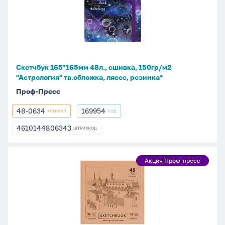
48л.,
пресс
сшивка,
150гр/
м2
"Астрология"
тв.обложка,
Скетчбук 165*165мм 48л., сшивка, 150гр/м2
ляссе,
"Астрология" тв.обложка, ляссе, резинка*
резинка*
Проф-Пресс
48-0634
169954
АРТИКУЛ
КОД
48-
169954
0634
4610144806343
ШТРИХКОД
4610144806343
Скетчбук
Акция Проф-пресс
Акция
165*165мм
Проф-
48л.,
пресс
сшивка,
150гр/
м2