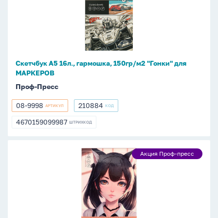
16л.,
пресс
гармошка,
150гр/
м2
"Гонки"
для
Скетчбук А5 16л., гармошка, 150гр/м2 "Гонки" для
МАРКЕРОВ
МАРКЕРОВ
Проф-Пресс
08-9998
210884
АРТИКУЛ
КОД
08-
210884
9998
4670159099987
ШТРИХКОД
4670159099987
Скетчбук
Акция Проф-пресс
Акция
А5
Проф-
80л.,
пресс
7БЦ
100гр/
м2