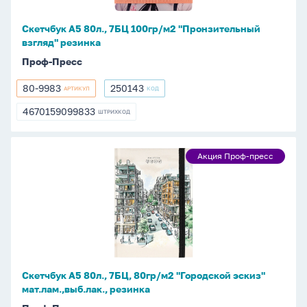
"Пронзительный
взгляд"
Скетчбук А5 80л., 7БЦ 100гр/м2 "Пронзительный
резинка
взгляд" резинка
Проф-Пресс
80-9983
250143
АРТИКУЛ
КОД
80-
250143
9983
4670159099833
ШТРИХКОД
4670159099833
Скетчбук
Акция Проф-пресс
Акция
А5
Проф-
80л.,
пресс
7БЦ,
80гр/
м2
"Городской
эскиз"
Скетчбук А5 80л., 7БЦ, 80гр/м2 "Городской эскиз"
мат.лам.,выб.лак.,
мат.лам.,выб.лак., резинка
резинка