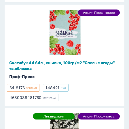
Скетчбук
Акция Проф-пресс
Акция
А4
Проф-
64л.,
пресс
сшивка,
100гр/
м2
"Спелые
ягоды"
Скетчбук А4 64л., сшивка, 100гр/м2 "Спелые ягоды"
тв.обложка
тв.обложка
Проф-Пресс
64-8176
148421
АРТИКУЛ
КОД
64-
148421
8176
4680088481760
ШТРИХКОД
4680088481760
Скетчбук
Ликвидация
Акция Проф-пресс
Ликвидация
Акция
А5
Проф-