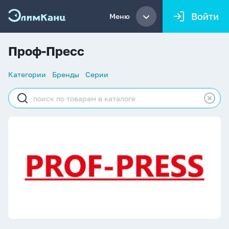
Войти
Меню
Проф-Пресс
Список
Категории
Бренды
Серии
навигации
Строка
поиска
Проф-Пресс