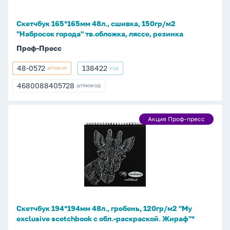
"Набросок
города"
Скетчбук 165*165мм 48л., сшивка, 150гр/м2
тв.обложка,
"Набросок города" тв.обложка, ляссе, резинка
ляссе,
Проф-Пресс
резинка
48-0572
138422
АРТИКУЛ
КОД
48-
138422
0572
4680088405728
ШТРИХКОД
4680088405728
Скетчбук
Акция Проф-пресс
Акция
194*194мм
Проф-
48л.,
пресс
гребень,
120гр/
м2
"My
exclusive
Скетчбук 194*194мм 48л., гребень, 120гр/м2 "My
scetchbook
exclusive scetchbook с обл.-раскраской. Жираф"*
с