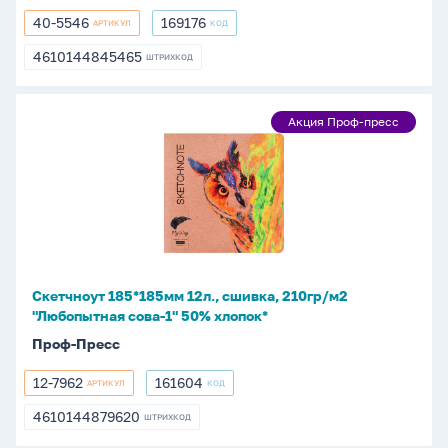
40-5546
169176
АРТИКУЛ
КОД
40-
169176
5546
4610144845465
ШТРИХКОД
4610144845465
Скетчноут
Акция Проф-пресс
Акция
185*185мм
Проф-
12л.,
пресс
сшивка,
210гр/
м2
"Любопытная
сова-1"
Скетчноут 185*185мм 12л., сшивка, 210гр/м2
50%
"Любопытная сова-1" 50% хлопок*
хлопок*
Проф-Пресс
12-7962
161604
АРТИКУЛ
КОД
12-
161604
7962
4610144879620
ШТРИХКОД
4610144879620