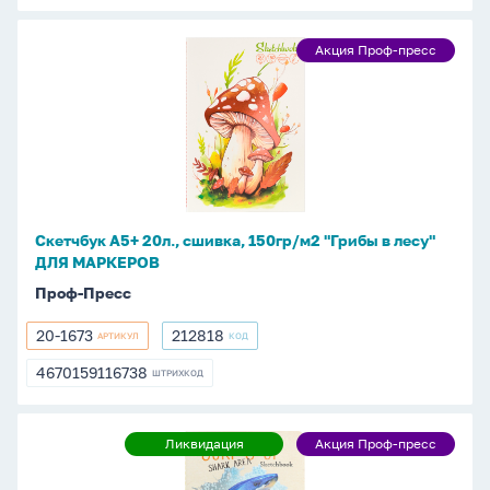
Скетчбук
Акция Проф-пресс
Акция
А5+
Проф-
20л.,
пресс
сшивка,
150гр/
м2
"Грибы
в
Скетчбук А5+ 20л., сшивка, 150гр/м2 "Грибы в лесу"
лесу"
ДЛЯ МАРКЕРОВ
ДЛЯ
Проф-Пресс
МАРКЕРОВ
20-1673
212818
АРТИКУЛ
КОД
20-
212818
1673
4670159116738
ШТРИХКОД
4670159116738
Скетчбук
Ликвидация
Акция Проф-пресс
Ликвидация
Акция
А5+
Проф-