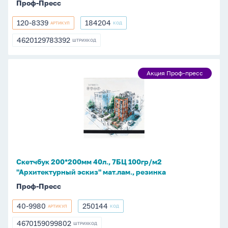
Проф-Пресс
обл.-
раскраской.
120-8339
184204
АРТИКУЛ
КОД
120-
184204
Жираф"*
8339
4620129783392
ШТРИХКОД
4620129783392
Скетчбук
Акция Проф-пресс
Акция
200*200мм
Проф-
40л.,
пресс
7БЦ
100гр/
м2
"Архитектурный
эскиз"
Скетчбук 200*200мм 40л., 7БЦ 100гр/м2
мат.лам.,
"Архитектурный эскиз" мат.лам., резинка
резинка
Проф-Пресс
40-9980
250144
АРТИКУЛ
КОД
40-
250144
9980
4670159099802
ШТРИХКОД
4670159099802