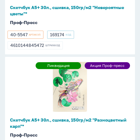
цветы"*
Скетчбук А5+ 30л., сшивка, 150гр/м2 "Невероятные
цветы"*
Проф-Пресс
40-5547
169174
АРТИКУЛ
КОД
40-
169174
5547
4610144845472
ШТРИХКОД
4610144845472
Скетчбук
Ликвидация
Акция Проф-пресс
Ликвидация
Акция
А5+
Проф-
30л.,
пресс
сшивка,
150гр/
м2
"Разноцветный
карп"*
Скетчбук А5+ 30л., сшивка, 150гр/м2 "Разноцветный
карп"*
Проф-Пресс