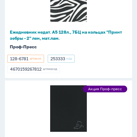
7БЦ
на
кольцах
"Принт
Ежедневник недат. А5 128л., 7БЦ на кольцах "Принт
зебры
зебры - 2" лен, мат.лам.
-
Проф-Пресс
2"
лен,
128-6781
253333
АРТИКУЛ
КОД
128-
253333
мат.лам.
6781
4670159267812
ШТРИХКОД
4670159267812
Ежедневник
Акция Проф-пресс
Акция
недат.
Проф-
А5
пресс
128л.,
7БЦ
на
кольцах