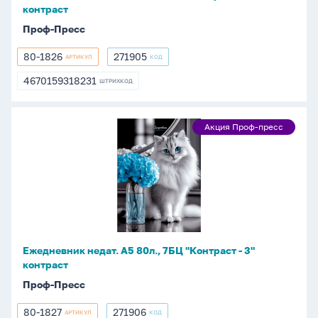
контраст
контраст
Проф-Пресс
80-1826
271905
АРТИКУЛ
КОД
80-
271905
1826
4670159318231
ШТРИХКОД
4670159318231
Ежедневник
Акция Проф-пресс
Акция
недат.
Проф-
А5
пресс
80л.,
7БЦ
"Контраст
-
3"
Ежедневник недат. А5 80л., 7БЦ "Контраст - 3"
контраст
контраст
Проф-Пресс
80-1827
271906
АРТИКУЛ
КОД