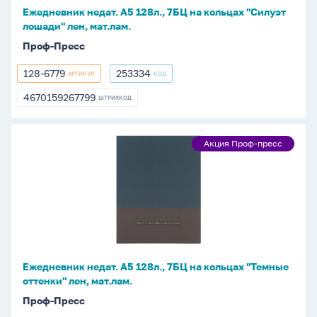
"Силуэт
Ежедневник недат. А5 128л., 7БЦ на кольцах "Силуэт
лошади"
лошади" лен, мат.лам.
лен,
Проф-Пресс
мат.лам.
128-6779
253334
АРТИКУЛ
КОД
128-
253334
6779
4670159267799
ШТРИХКОД
4670159267799
Ежедневник
Акция Проф-пресс
Акция
недат.
Проф-
А5
пресс
128л.,
7БЦ
на
кольцах
"Темные
Ежедневник недат. А5 128л., 7БЦ на кольцах "Темные
оттенки"
оттенки" лен, мат.лам.
лен,
Проф-Пресс
мат.лам.