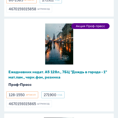
АРТИКУЛ
КОД
80-
271911
1585
4670159315858
ШТРИХКОД
4670159315858
Ежедневник
Акция Проф-пресс
Акция
недат.
Проф-
А5
пресс
128л.,
7БЦ
"Дождь
в
городе
Ежедневник недат. А5 128л., 7БЦ "Дождь в городе - 1"
-
мат.лам., черн.фон, резинка
1"
Проф-Пресс
мат.лам.,
черн.фон,
128-1550
271900
АРТИКУЛ
КОД
128-
271900
резинка
1550
4670159315865
ШТРИХКОД
4670159315865