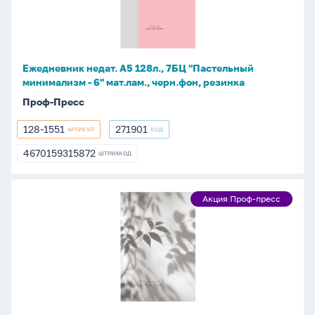
7БЦ
"Пастельный
минимализм
-
Ежедневник недат. А5 128л., 7БЦ "Пастельный
6"
минимализм - 6" мат.лам., черн.фон, резинка
мат.лам.,
Проф-Пресс
черн.фон,
резинка
128-1551
271901
АРТИКУЛ
КОД
128-
271901
1551
4670159315872
ШТРИХКОД
4670159315872
Ежедневник
Акция Проф-пресс
Акция
недат.
Проф-
А5
пресс
128л.,
7БЦ
"Тень
листьев
-