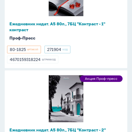
"Контраст
-
1"
Ежедневник недат. А5 80л., 7БЦ "Контраст - 1"
контраст
контраст
Проф-Пресс
80-1825
271904
АРТИКУЛ
КОД
80-
271904
1825
4670159318224
ШТРИХКОД
4670159318224
Ежедневник
Акция Проф-пресс
Акция
недат.
Проф-
А5
пресс
80л.,
7БЦ
"Контраст
-
2"
Ежедневник недат. А5 80л., 7БЦ "Контраст - 2"