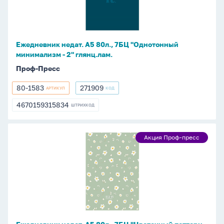
7БЦ
"Однотонный
минимализм
-
Ежедневник недат. А5 80л., 7БЦ "Однотонный
2"
минимализм - 2" глянц.лам.
глянц.лам.
Проф-Пресс
80-1583
271909
АРТИКУЛ
КОД
80-
271909
1583
4670159315834
ШТРИХКОД
4670159315834
Ежедневник
Акция Проф-пресс
Акция
недат.
Проф-
А5
пресс
80л.,
7БЦ
"Цветочный
паттерн
-