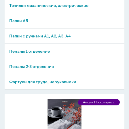
Точилки механические, электрические
Папки А5
Папки с ручками А1, А2, А3, А4
Пеналы 1 отделение
Пеналы 2-3 отделения
Фартуки для труда, нарукавники
Ежедневник
Акция Проф-пресс
Акция
недат.
Проф-
А5
пресс
80л.,
7БЦ