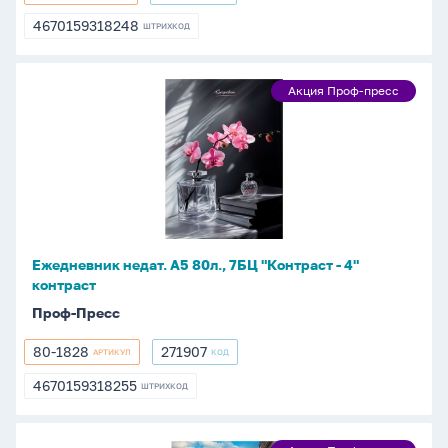
80-
271906
1827
4670159318248
ШТРИХКОД
4670159318248
Ежедневник
Акция Проф-пресс
Акция
недат.
Проф-
А5
пресс
80л.,
7БЦ
"Контраст
-
4"
Ежедневник недат. А5 80л., 7БЦ "Контраст - 4"
контраст
контраст
Проф-Пресс
80-1828
271907
АРТИКУЛ
КОД
80-
271907
1828
4670159318255
ШТРИХКОД
4670159318255