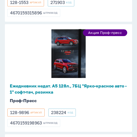
128-1553
271903
АРТИКУЛ
КОД
128-
271903
1553
4670159315896
ШТРИХКОД
4670159315896
Ежедневник
Акция Проф-пресс
Акция
недат.
Проф-
А5
пресс
128л.,
7БЦ
"Ярко-
красное
авто
Ежедневник недат. А5 128л., 7БЦ "Ярко-красное авто -
-
1" софт-тач, резинка
1"
Проф-Пресс
софт-
тач,
128-9896
238224
АРТИКУЛ
КОД
128-
238224
резинка
9896
4670159198963
ШТРИХКОД
4670159198963