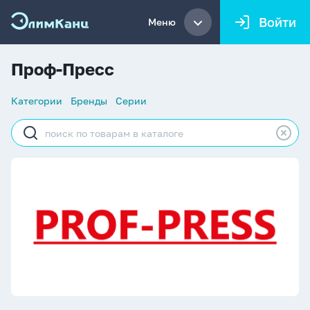
Войти
Меню
Проф-Пресс
Список
Категории
Бренды
Серии
навигации
Строка
поиска
Проф-Пресс