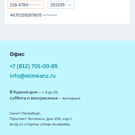
128-6780
253335
АРТИКУЛ
КОД
128-
253335
6780
4670159267805
ШТРИХКОД
4670159267805
footer
Офис
+7 (812) 701-00-85
info@elimkanz.ru
В будние дни
— с 9 до 18,
суббота и воскресенье
— выходные
Санкт-Петербург,
Проспект Энгельса, дом 134, кор.1
вход со стороны улицы Асафьева,