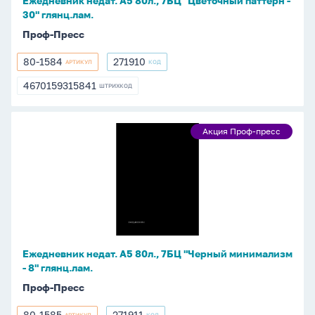
Ежедневник недат. А5 80л., 7БЦ "Цветочный паттерн -
30"
30" глянц.лам.
глянц.лам.
Проф-Пресс
80-1584
271910
АРТИКУЛ
КОД
80-
271910
1584
4670159315841
ШТРИХКОД
4670159315841
Ежедневник
Акция Проф-пресс
Акция
недат.
Проф-
А5
пресс
80л.,
7БЦ
"Черный
минимализм
-
Ежедневник недат. А5 80л., 7БЦ "Черный минимализм
8"
- 8" глянц.лам.
глянц.лам.
Проф-Пресс
80-1585
271911