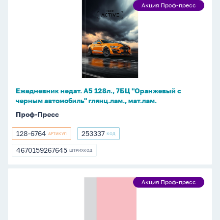
Ежедневник
Акция Проф-пресс
Акция
недат.
Проф-
А5
пресс
128л.,
7БЦ
"Оранжевый
с
черным
Ежедневник недат. А5 128л., 7БЦ "Оранжевый с
автомобиль"
черным автомобиль" глянц.лам., мат.лам.
глянц.лам.,
Проф-Пресс
мат.лам.
128-6764
253337
АРТИКУЛ
КОД
128-
253337
6764
4670159267645
ШТРИХКОД
4670159267645
Ежедневник
Акция Проф-пресс
Акция
недат.
Проф-
А5
пресс
128л.,