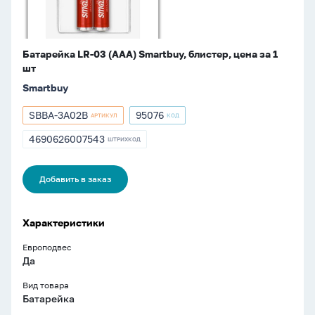
1
шт
Батарейка LR-03 (ААА) Smartbuy, блистер, цена за 1
шт
Smartbuy
SBBA-3A02B
95076
АРТИКУЛ
КОД
Артикул
Артикул
SBBA-
95076
4690626007543
ШТРИХКОД
ШТРИХКОД
3A02B
4690626007543
Добавить в заказ
Характеристики
Европодвес
Да
Вид товара
Батарейка