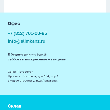
footer
Офис
+7 (812) 701-00-85
info@elimkanz.ru
В будние дни
— с 9 до 18,
суббота и воскресенье
— выходные
Санкт-Петербург,
Проспект Энгельса, дом 134, кор.1
вход со стороны улицы Асафьева,
Склад