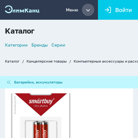
Войти
Меню
Каталог
Список
Категории
Бренды
Серии
навигации
Каталог
Канцелярские товары
Компьютерные аксессуары и расх
Хлебные
крошки
Батарейки,
Батарейки, аккумуляторы
аккумуляторы
Батарейка
LR-
03
(ААА)
Smartbuy,
блистер,
цена
за