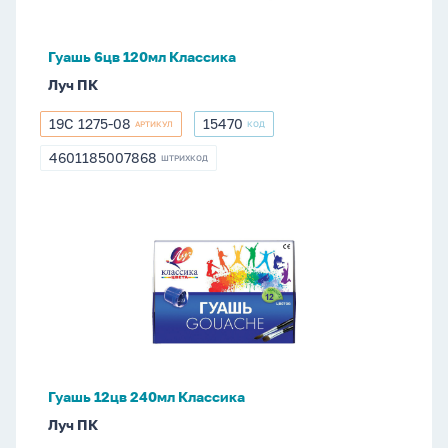
Гуашь 6цв 120мл Классика
Луч ПК
19С 1275-08
15470
АРТИКУЛ
КОД
19С
15470
1275-
4601185007868
ШТРИХКОД
4601185007868
08
Гуашь
12цв
240мл
Классика
Гуашь 12цв 240мл Классика
Луч ПК