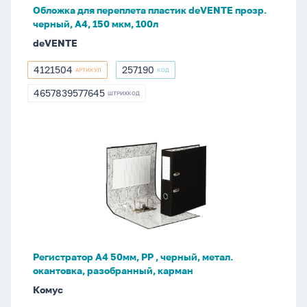
А4,
Обложка для переплета пластик deVENTE прозр.
150
черный, А4, 150 мкм, 100л
мкм,
deVENTE
100л
4121504
257190
АРТИКУЛ
КОД
4121504
257190
4657839577645
ШТРИХКОД
4657839577645
Регистратор
А4
50мм,
РР
,
черный,
метал.
окантовка,
Регистратор А4 50мм, РР , черный, метал.
разобранный,
окантовка, разобранный, карман
карман
Комус