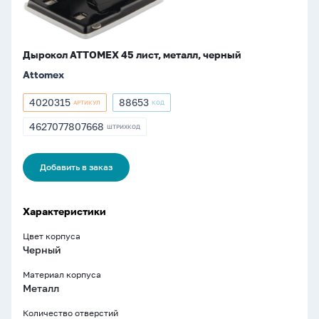
Дырокол ATTOMEX 45 лист, металл, черный
Attomex
4020315
88653
АРТИКУЛ
КОД
Артикул
Артикул
4020315
88653
4627077807668
ШТРИХКОД
ШТРИХКОД
4627077807668
Добавить в заказ
Характеристики
Цвет корпуса
Черный
Материал корпуса
Металл
Количество отверстий