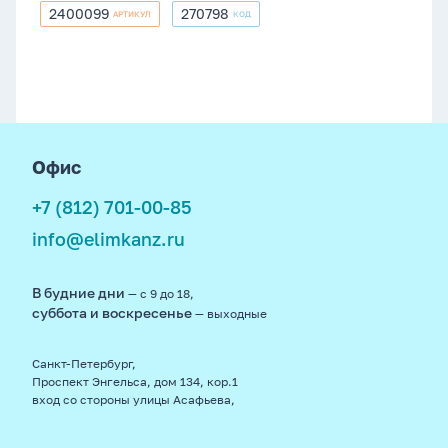
2400099
270798
АРТИКУЛ
КОД
2400099
270798
footer
Офис
+7 (812) 701-00-85
info@elimkanz.ru
В будние дни
— с 9 до 18,
суббота и воскресенье
— выходные
Санкт-Петербург,
Проспект Энгельса, дом 134, кор.1
вход со стороны улицы Асафьева,