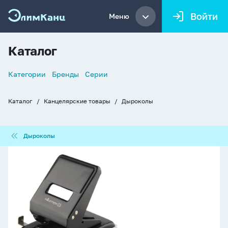
Войти
Меню
Каталог
Список
Категории
Бренды
Серии
навигации
Каталог
Канцелярские товары
Дыроколы
Хлебные
крошки
Дыроколы
Дыроколы
Дырокол
ATTOMEX
45
лист,
металл,
черный