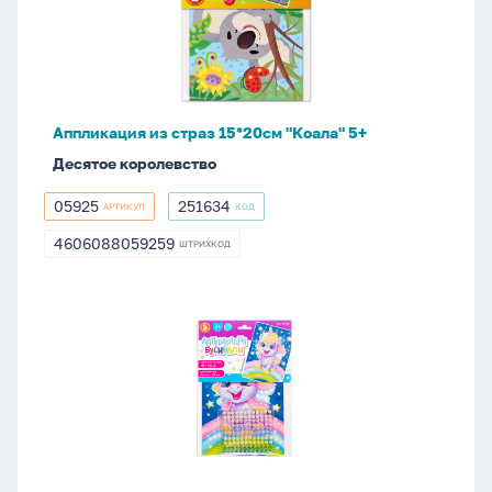
15*20см
"Коала"
5+
Аппликация из страз 15*20см "Коала" 5+
Десятое королевство
05925
251634
АРТИКУЛ
КОД
05925
251634
4606088059259
ШТРИХКОД
4606088059259
Аппликация
из
бусин
25*18см
"Единорожка"
3+