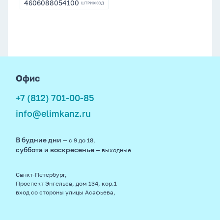
4606088054100
ШТРИХКОД
4606088054100
footer
Офис
+7 (812) 701-00-85
info@elimkanz.ru
В будние дни
— с 9 до 18,
суббота и воскресенье
— выходные
Санкт-Петербург,
Проспект Энгельса, дом 134, кор.1
вход со стороны улицы Асафьева,