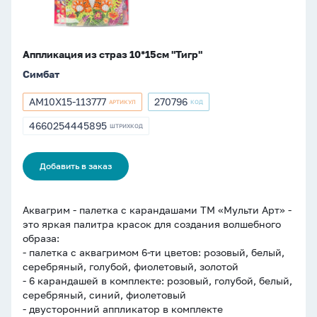
Аппликация из страз 10*15см "Тигр"
Симбат
AM10X15-113777
270796
АРТИКУЛ
КОД
Артикул
Артикул
AM10X15-
270796
4660254445895
ШТРИХКОД
ШТРИХКОД
113777
4660254445895
Добавить в заказ
Аквагрим - палетка с карандашами ТМ «Мульти Арт» -
это яркая палитра красок для создания волшебного
образа:
- палетка с аквагримом 6-ти цветов: розовый, белый,
серебряный, голубой, фиолетовый, золотой
- 6 карандашей в комплекте: розовый, голубой, белый,
серебряный, синий, фиолетовый
- двусторонний аппликатор в комплекте