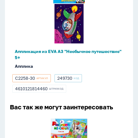
из
EVA
А3
"Необычное
путешествие"
5+
Аппликация из EVA А3 "Необычное путешествие"
5+
Апплика
С2258-30
249730
АРТИКУЛ
КОД
С2258-
249730
30
4610121814460
ШТРИХКОД
4610121814460
Вас так же могут заинтересовать
Аппликация
из
страз