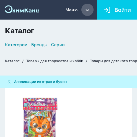
Войти
Меню
Каталог
Список
Категории
Бренды
Серии
навигации
Каталог
Товары для творчества и хобби
Товары для детского тво
Хлебные
крошки
Аппликации
Аппликации из страз и бусин
из
страз
Аппликация
и
из
бусин
страз
10*15см
"Тигр"