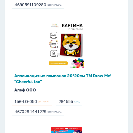
ф-045
4690591109280
ШТРИХКОД
4690591109280
Аппликация
из
помпонов
20*20см
ТМ
Draw
Me!
"Cheerful
Аппликация из помпонов 20*20см ТМ Draw Me!
fox"
"Cheerful fox"
Алеф ООО
156-LQ-050
264555
АРТИКУЛ
КОД
156-
264555
LQ-
4670284441279
ШТРИХКОД
4670284441279
050
Аппликация