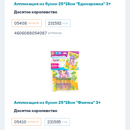
Аппликация из бусин 25*18см "Единорожка" 3+
Десятое королевство
05408
231592
АРТИКУЛ
КОД
05408
231592
4606088054087
ШТРИХКОД
4606088054087
Аппликация
из
бусин
25*18см
"Феечка"
3+
Аппликация из бусин 25*18см "Феечка" 3+
Десятое королевство
05410
231595
АРТИКУЛ
КОД
05410
231595