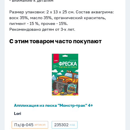
- внимание к деталям
Размер упаковки: 2 x 13 x 25 см. Состав аквагрима:
воск 35%, масло 35%, органический краситель,
пигмент - 15 %, прочее - 15%.
Рекомендовано детям от 3-х лет.
С этим товаром часто покупают
Аппликация
из
песка
"Монстр-
трак"
4+
Аппликация из песка "Монстр-трак" 4+
Lori
Пз/ф-045
235302
АРТИКУЛ
КОД
Пз/
235302