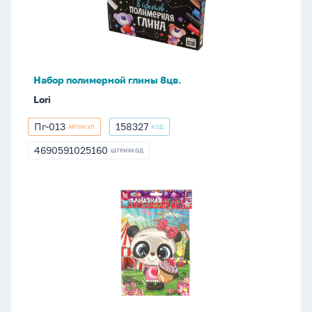
8цв.
Набор полимерной глины 8цв.
Lori
Пг-013
158327
АРТИКУЛ
КОД
Пг-013
158327
4690591025160
ШТРИХКОД
4690591025160
Аппликация
из
страз
17*23см
"Пандочка"