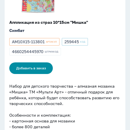
Аппликация из страз 10*15см "Мишка"
Симбат
AM10X15-113801
259445
АРТИКУЛ
КОД
Артикул
Артикул
AM10X15-
259445
4660254445970
ШТРИХКОД
ШТРИХКОД
113801
4660254445970
Добавить в заказ
Набор для детского творчества – алмазная мозаика
«Мишка» ТМ «Мульти Арт» - отличный подарок для
ребёнка, который будет способствовать развитию его
творческих способностей.
Особенности и комплектация:
- картонная основа для мозаики
- более 800 деталей