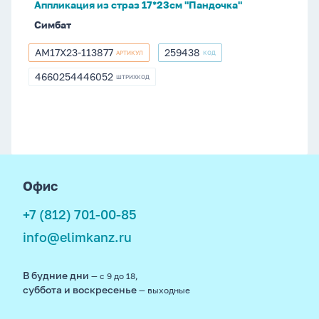
Аппликация из страз 17*23см "Пандочка"
Симбат
AM17X23-113877
259438
АРТИКУЛ
КОД
AM17X23-
259438
113877
4660254446052
ШТРИХКОД
4660254446052
footer
Офис
+7 (812) 701-00-85
info@elimkanz.ru
В будние дни
— с 9 до 18,
суббота и воскресенье
— выходные