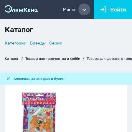
Войти
Меню
Каталог
Список
Категории
Бренды
Серии
навигации
Каталог
Товары для творчества и хобби
Товары для детского тво
Хлебные
крошки
Аппликации
Аппликации из страз и бусин
из
страз
Аппликация
и
из
бусин
страз
10*15см
"Мишка"