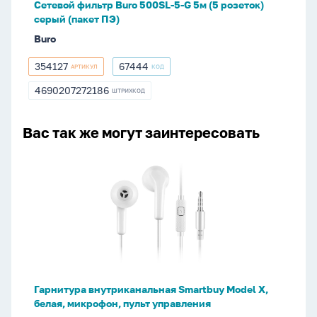
Сетевой фильтр Buro 500SL-5-G 5м (5 розеток)
розеток)
серый (пакет ПЭ)
серый
Buro
(пакет
ПЭ)
354127
67444
АРТИКУЛ
КОД
354127
67444
4690207272186
ШТРИХКОД
4690207272186
Вас так же могут заинтересовать
Гарнитура
внутриканальная
Smartbuy
Model
X,
белая,
микрофон,
пульт
Гарнитура внутриканальная Smartbuy Model X,
управления
белая, микрофон, пульт управления