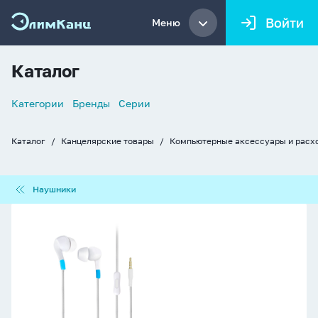
Войти
Меню
Каталог
Список
Категории
Бренды
Серии
навигации
Каталог
Канцелярские товары
Компьютерные аксессуары и расх
Хлебные
крошки
Наушники
Наушники
Гарнитура
внутриканальная
Smartbuy
A7,
белая,
микрофон,
пульт
управления