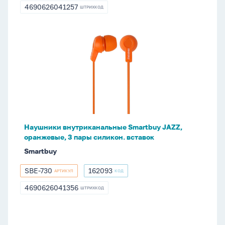
130
4690626041257
ШТРИХКОД
4690626041257
Наушники
внутриканальные
Smartbuy
JAZZ,
оранжевые,
3
пары
силикон.
Наушники внутриканальные Smartbuy JAZZ,
вставок
оранжевые, 3 пары силикон. вставок
Smartbuy
SBE-730
162093
АРТИКУЛ
КОД
SBE-
162093
730
4690626041356
ШТРИХКОД
4690626041356