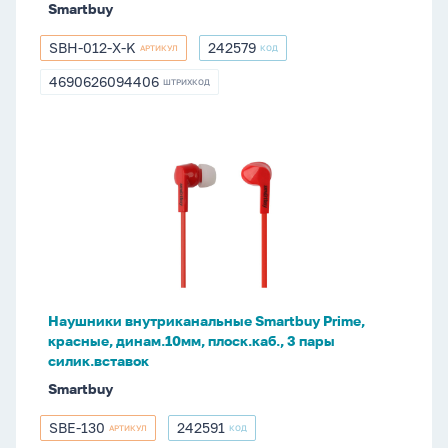
Smartbuy
SBH-012-X-K
242579
АРТИКУЛ
КОД
SBH-
242579
012-
4690626094406
ШТРИХКОД
4690626094406
X-
K
Наушники
внутриканальные
Smartbuy
Prime,
красные,
динам.10мм,
плоск.каб.,
3
Наушники внутриканальные Smartbuy Prime,
пары
красные, динам.10мм, плоск.каб., 3 пары
силик.вставок
силик.вставок
Smartbuy
SBE-130
242591
АРТИКУЛ
КОД
SBE-
242591