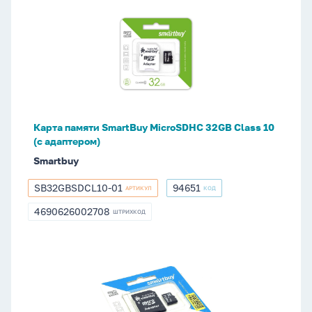
Карта
памяти
SmartBuy
MicroSDHC
32GB
Сlass
10
(с
Карта памяти SmartBuy MicroSDHC 32GB Сlass 10
адаптером)
(с адаптером)
Smartbuy
SB32GBSDCL10-01
94651
АРТИКУЛ
КОД
SB32GBSDCL10-
94651
01
4690626002708
ШТРИХКОД
4690626002708
Карта
памяти
SmartBuy
MicroSDHC