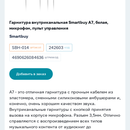
Гарнитура внутриканальная Smartbuy A7, белая,
микрофон, пульт управления
Smartbuy
SBH-014
242603
АРТИКУЛ
КОД
Артикул
Артикул
SBH-
242603
4690626084636
ШТРИХКОД
ШТРИХКОД
014
4690626084636
Добавить в заказ
A7 - это отличная гарнитура с прочным кабелем из
эластомера, сменными силиконовыми амбушюрами и,
конечно, очень хорошим качеством звука.
Внутриканальные гарнитуры с кнопкой принятия
вызова на корпусе микрофона. Разъем 3,5мм. Отлично
справляются с воспроизведением всех типов
музыкального контента от аудиокниг до