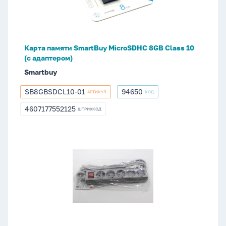
8GB
Сlass
10
(с
Карта памяти SmartBuy MicroSDHC 8GB Сlass 10
адаптером)
(с адаптером)
Smartbuy
SB8GBSDCL10-01
94650
АРТИКУЛ
КОД
SB8GBSDCL10-
94650
01
4607177552125
ШТРИХКОД
4607177552125
Сетевой
фильтр
Buro
500SL-
5-
G
5м
(5