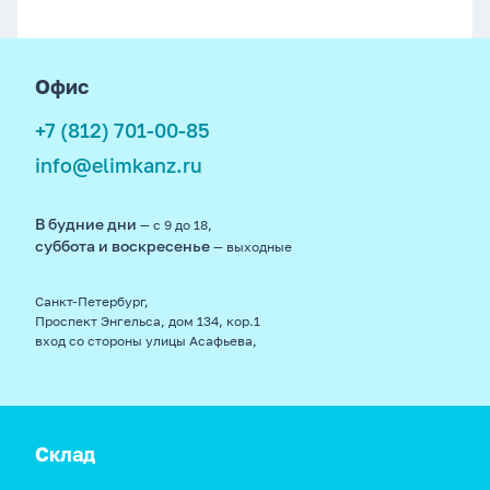
footer
Офис
+7 (812) 701-00-85
info@elimkanz.ru
В будние дни
— с 9 до 18,
суббота и воскресенье
— выходные
Санкт-Петербург,
Проспект Энгельса, дом 134, кор.1
вход со стороны улицы Асафьева,
Склад