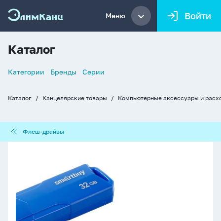
Войти
Меню
Каталог
Список
Категории
Бренды
Серии
навигации
Каталог
Канцелярские товары
Компьютерные аксессуары и расх
Хлебные
крошки
Флеш-
Флеш-драйвы
драйвы
Флеш-
драйв
32
GB
USB
2.0
Smartbuy
CLUE