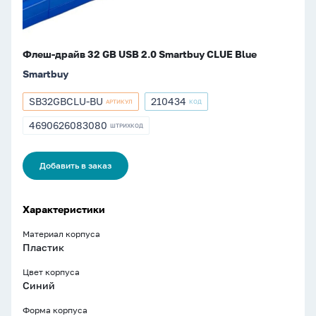
Blue
Флеш-драйв 32 GB USB 2.0 Smartbuy CLUE Blue
Smartbuy
SB32GBCLU-BU
210434
АРТИКУЛ
КОД
Артикул
Артикул
SB32GBCLU-
210434
4690626083080
ШТРИХКОД
ШТРИХКОД
BU
4690626083080
Добавить в заказ
Характеристики
Материал корпуса
Пластик
Цвет корпуса
Синий
Форма корпуса