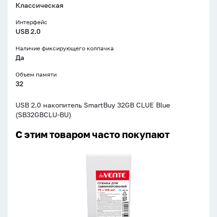
Классическая
Интерфейс
USB 2.0
Наличие фиксирующего колпачка
Да
Объем памяти
32
USB 2.0 накопитель SmartBuy 32GB CLUE Blue
(SB32GBCLU-BU)
С этим товаром часто покупают
Плёнка
д/
ламинирования
deVente
75x105
мм,