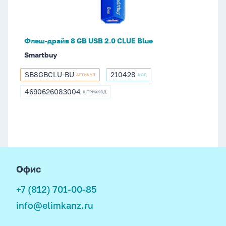
2.0
CLUE
Blue
Флеш-драйв 8 GB USB 2.0 CLUE Blue
Smartbuy
SB8GBCLU-BU
210428
АРТИКУЛ
КОД
SB8GBCLU-
210428
BU
4690626083004
ШТРИХКОД
4690626083004
footer
Офис
+7 (812) 701-00-85
info@elimkanz.ru