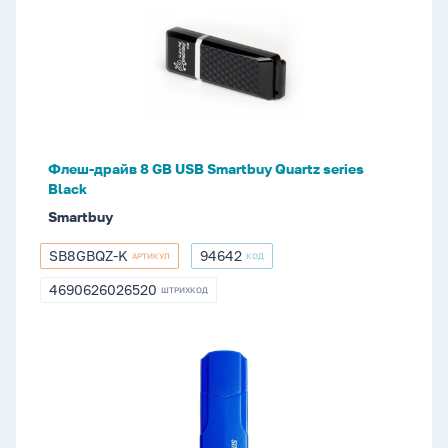
драйв
8
GB
USB
Smartbuy
Quartz
series
Флеш-драйв 8 GB USB Smartbuy Quartz series
Black
Black
Smartbuy
SB8GBQZ-K
94642
АРТИКУЛ
КОД
SB8GBQZ-
94642
K
4690626026520
ШТРИХКОД
4690626026520
Флеш-
драйв
8
GB
USB