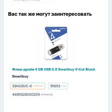
4690626043602
2
Вас так же могут заинтересовать
Флеш-
драйв
4
GB
USB
2.0
Smartbuy
V-
Флеш-драйв 4 GB USB 2.0 Smartbuy V-Cut Black
Cut
Smartbuy
Black
SB4GBVC-K
95653
АРТИКУЛ
КОД
SB4GBVC-
95653
K
4690626000209
ШТРИХКОД
4690626000209
Флеш-