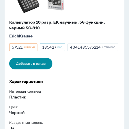
SC-
910
Калькулятор 10 разр. ЕК научный, 56 функций,
черный SC-910
ErichKrause
57521
185427
4041485575214
АРТИКУЛ
КОД
ШТРИХКОД
Артикул
Артикул
ШТРИХКОД
57521
185427
4041485575214
Добавить в заказ
Характеристики
Материал корпуса
Пластик
Цвет
Черный
Квадратные корень
Да