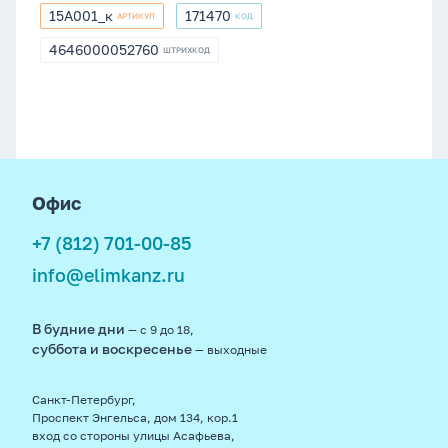
15А001_к
171470
АРТИКУЛ
КОД
15А001_к
171470
4646000052760
ШТРИХКОД
4646000052760
footer
Офис
+7 (812) 701-00-85
info@elimkanz.ru
В будние дни
— с 9 до 18,
суббота и воскресенье
— выходные
Санкт-Петербург,
Проспект Энгельса, дом 134, кор.1
вход со стороны улицы Асафьева,