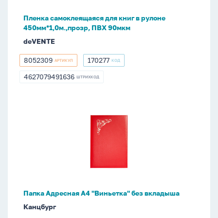
ПВХ
Пленка самоклеящаяся для книг в рулоне
90мкм
450мм*1,0м.,прозр, ПВХ 90мкм
deVENTE
8052309
170277
АРТИКУЛ
КОД
8052309
170277
4627079491636
ШТРИХКОД
4627079491636
Папка
Адресная
А4
"Виньетка"
без
вкладыша
Папка Адресная А4 "Виньетка" без вкладыша
Канцбург