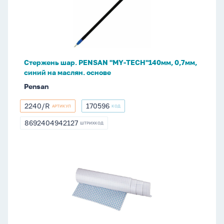
"MY-
TECH"140мм,
0,7мм,
синий
на
Стержень шар. PENSAN "MY-TECH"140мм, 0,7мм,
маслян.
синий на маслян. основе
основе
Pensan
2240/R
170596
АРТИКУЛ
КОД
2240/R
170596
8692404942127
ШТРИХКОД
8692404942127
Пленка
самоклеящаяся
для
книг
в
рулоне
450мм*1,0м.,прозр,