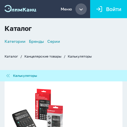
Войти
Меню
Каталог
Список
Категории
Бренды
Серии
навигации
Каталог
Канцелярские товары
Калькуляторы
Хлебные
крошки
Калькуляторы
Калькуляторы
Калькулятор
10
разр.
ЕК
научный,
56
функций,
черный