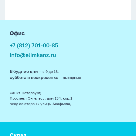
footer
Офис
+7 (812) 701-00-85
info@elimkanz.ru
В будние дни
— с 9 до 18,
суббота и воскресенье
— выходные
Санкт-Петербург,
Проспект Энгельса, дом 134, кор.1
вход со стороны улицы Асафьева,
Склад