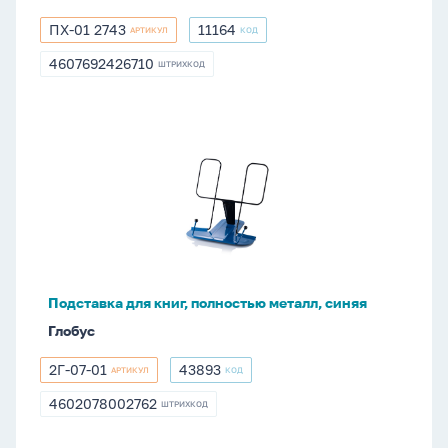
ПХ-01 2743
11164
АРТИКУЛ
КОД
ПХ-01
11164
2743
4607692426710
ШТРИХКОД
4607692426710
Подставка
для
книг,
полностью
металл,
синяя
Подставка для книг, полностью металл, синяя
Глобус
2Г-07-01
43893
АРТИКУЛ
КОД
2Г-07-
43893
01
4602078002762
ШТРИХКОД
4602078002762