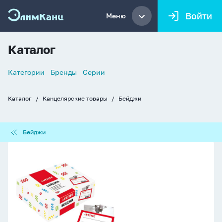
Войти
Меню
Каталог
Список
Категории
Бренды
Серии
навигации
Каталог
Канцелярские товары
Бейджи
Хлебные
крошки
Бейджи
Бейджи
Бейдж
57х90
мм.
с
булавкой
и
клипом