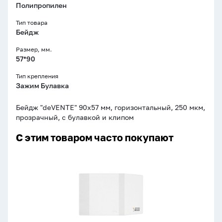
Полипропилен
Тип товара
Бейдж
Размер, мм.
57*90
Тип крепления
Зажим Булавка
Бейдж "deVENTE" 90x57 мм, горизонтальный, 250 мкм,
прозрачный, с булавкой и клипом
С этим товаром часто покупают
Обложка
д/
конт.карт
А4
рег.
формат