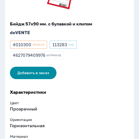
Бейдж 57х90 мм. с булавкой и клипом
deVENTE
4010300
113283
АРТИКУЛ
КОД
Артикул
Артикул
4010300
113283
4627079409976
ШТРИХКОД
ШТРИХКОД
4627079409976
Добавить в заказ
Характеристики
Цвет
Прозрачный
Ориентация
Горизонтальная
Материал