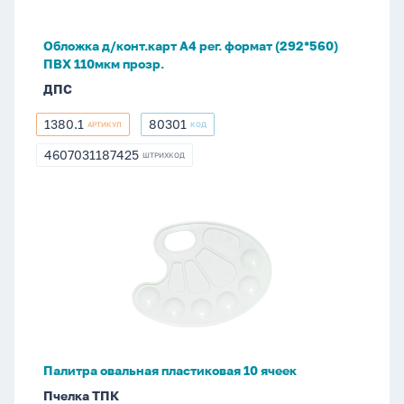
(292*560)
ПВХ
Обложка д/конт.карт А4 рег. формат (292*560)
110мкм
ПВХ 110мкм прозр.
прозр.
ДПС
1380.1
80301
АРТИКУЛ
КОД
1380.1
80301
4607031187425
ШТРИХКОД
4607031187425
Палитра
овальная
пластиковая
10
ячеек
Палитра овальная пластиковая 10 ячеек
Пчелка ТПК