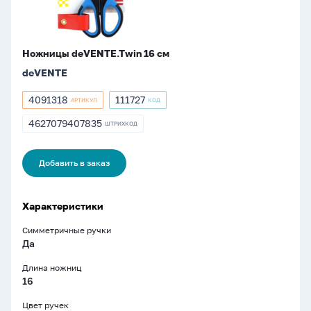
Ножницы deVENTE.Twin 16 cм
deVENTE
4091318
111727
АРТИКУЛ
КОД
Артикул
Артикул
4091318
111727
4627079407835
ШТРИХКОД
ШТРИХКОД
4627079407835
Добавить в заказ
Характеристики
Симметричные ручки
Да
Длина ножниц
16
Цвет ручек