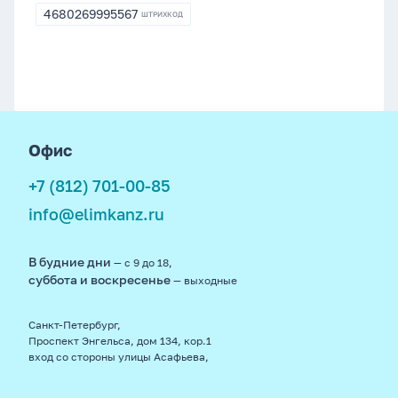
4680269995567
ШТРИХКОД
4680269995567
footer
Офис
+7 (812) 701-00-85
info@elimkanz.ru
В будние дни
— с 9 до 18,
суббота и воскресенье
— выходные
Санкт-Петербург,
Проспект Энгельса, дом 134, кор.1
вход со стороны улицы Асафьева,