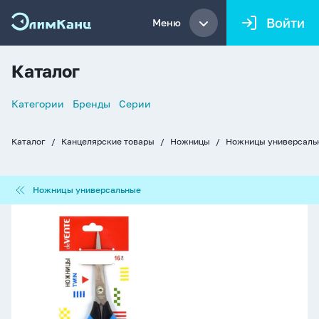
Войти
Меню
Каталог
Список
Категории
Бренды
Серии
навигации
Каталог
Канцелярские товары
Ножницы
Ножницы универсаль
Хлебные
крошки
Ножницы
Ножницы универсальные
универсальные
Ножницы
deVENTE.Twin
16
cм