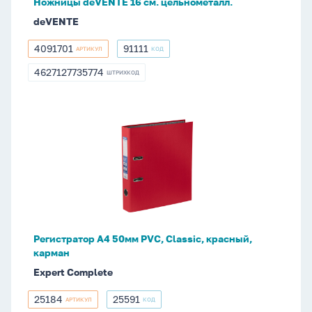
Ножницы deVENTE 16 cм. цельнометалл.
deVENTE
4091701
91111
АРТИКУЛ
КОД
4091701
91111
4627127735774
ШТРИХКОД
4627127735774
Регистратор
А4
50мм
PVC,
Classic,
красный,
карман
Регистратор А4 50мм PVC, Classic, красный,
карман
Expert Complete
25184
25591
АРТИКУЛ
КОД
25184
25591