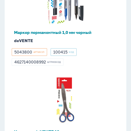
мм
черный
Маркер перманентный 1,0 мм черный
deVENTE
5043800
100415
АРТИКУЛ
КОД
5043800
100415
4627140008992
ШТРИХКОД
4627140008992
Ножницы
deVENTE
16
cм.
цельнометалл.