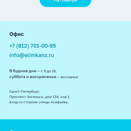
footer
Офис
+7 (812) 701-00-85
info@elimkanz.ru
В будние дни
— с 9 до 18,
суббота и воскресенье
— выходные
Санкт-Петербург,
Проспект Энгельса, дом 134, кор.1
вход со стороны улицы Асафьева,