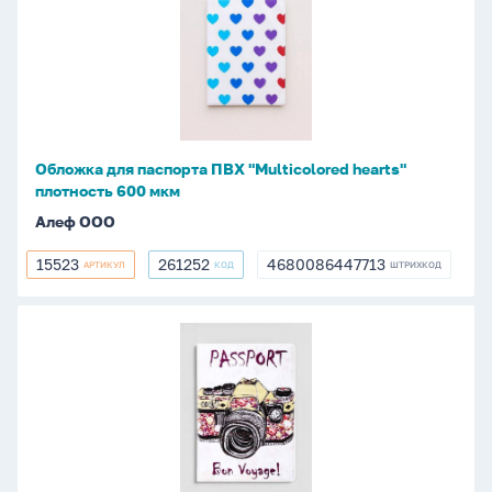
для
паспорта
ПВХ
"Multicolored
hearts"
плотность
600
Обложка для паспорта ПВХ "Multicolored hearts"
мкм
плотность 600 мкм
Алеф ООО
15523
261252
4680086447713
АРТИКУЛ
КОД
ШТРИХКОД
15523
261252
4680086447713
Обложка
для
паспорта
ПВХ
"OLYMPUS"
плотность
600