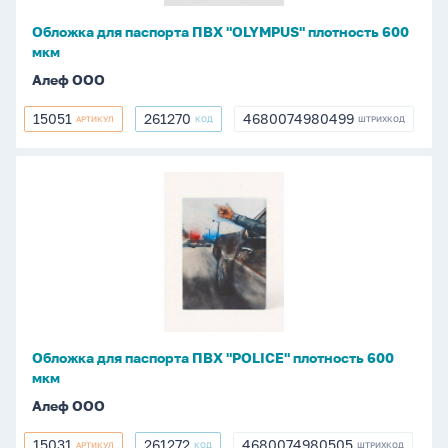
мкм
Обложка для паспорта ПВХ "OLYMPUS" плотность 600
мкм
Алеф ООО
15051
261270
4680074980499
АРТИКУЛ
КОД
ШТРИХКОД
15051
261270
4680074980499
Обложка
для
паспорта
ПВХ
"POLICE"
плотность
600
мкм
Обложка для паспорта ПВХ "POLICE" плотность 600
мкм
Алеф ООО
15031
261272
4680074980505
АРТИКУЛ
КОД
ШТРИХКОД