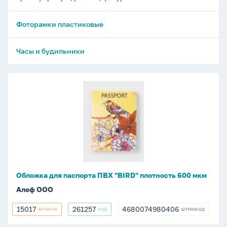
Фоторамки пластиковые
Часы и будильники
Обложка
для
паспорта
ПВХ
"BIRD"
плотность
600
мкм
Обложка для паспорта ПВХ "BIRD" плотность 600 мкм
Алеф ООО
15017
261257
4680074980406
АРТИКУЛ
КОД
ШТРИХКОД
15017
261257
4680074980406