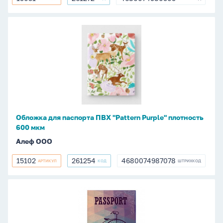
15031
261272
4680074980505
Обложка
для
паспорта
ПВХ
"Pattern
Purple"
плотность
600
Обложка для паспорта ПВХ "Pattern Purple" плотность
мкм
600 мкм
Алеф ООО
15102
261254
4680074987078
АРТИКУЛ
КОД
ШТРИХКОД
15102
261254
4680074987078
Обложка
для
паспорта