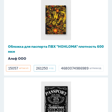
Обложка
для
паспорта
ПВХ
"HOHLOMA"
плотность
600
мкм
Обложка для паспорта ПВХ "HOHLOMA" плотность 600
мкм
Алеф ООО
15057
261250
4680074986989
АРТИКУЛ
КОД
ШТРИХКОД
15057
261250
4680074986989
Обложка
для
паспорта
ПВХ
"Jack"