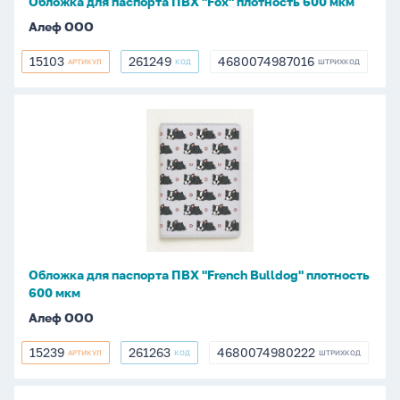
Обложка для паспорта ПВХ "Fox" плотность 600 мкм
Алеф ООО
15103
261249
4680074987016
АРТИКУЛ
КОД
ШТРИХКОД
15103
261249
4680074987016
Обложка
для
паспорта
ПВХ
"French
Bulldog"
плотность
600
Обложка для паспорта ПВХ "French Bulldog" плотность
мкм
600 мкм
Алеф ООО
15239
261263
4680074980222
АРТИКУЛ
КОД
ШТРИХКОД
15239
261263
4680074980222