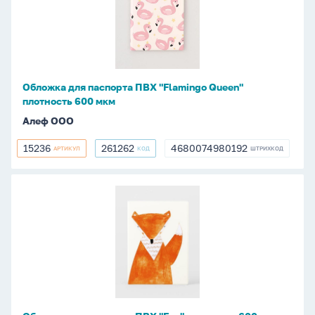
ПВХ
"Flamingo
Queen"
плотность
600
Обложка для паспорта ПВХ "Flamingo Queen"
мкм
плотность 600 мкм
Алеф ООО
15236
261262
4680074980192
АРТИКУЛ
КОД
ШТРИХКОД
15236
261262
4680074980192
Обложка
для
паспорта
ПВХ
"Fox"
плотность
600
мкм