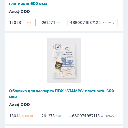
мкм
плотность 600 мкм
Алеф ООО
15058
261274
4680074987122
АРТИКУЛ
КОД
ШТРИХКОД
15058
261274
4680074987122
Обложка
для
паспорта
ПВХ
"STAMPS"
плотность
600
мкм
Обложка для паспорта ПВХ "STAMPS" плотность 600
мкм
Алеф ООО
15014
261275
4680074987115
АРТИКУЛ
КОД
ШТРИХКОД
15014
261275
4680074987115