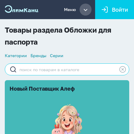
Войти
Меню
Товары раздела Обложки для
паспорта
Список
Категории
Бренды
Серии
навигации
Строка
поиска
Новый Поставщик Алеф