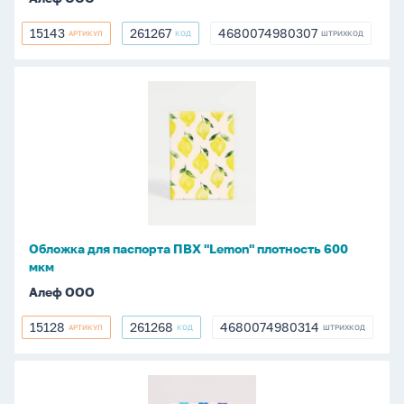
15143
261267
4680074980307
АРТИКУЛ
КОД
ШТРИХКОД
15143
261267
4680074980307
Обложка
для
паспорта
ПВХ
"Lemon"
плотность
600
мкм
Обложка для паспорта ПВХ "Lemon" плотность 600
мкм
Алеф ООО
15128
261268
4680074980314
АРТИКУЛ
КОД
ШТРИХКОД
15128
261268
4680074980314
Обложка