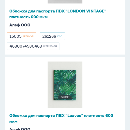
плотность
600
Обложка для паспорта ПВХ "LONDON VINTAGE"
мкм
плотность 600 мкм
Алеф ООО
15005
261266
АРТИКУЛ
КОД
15005
261266
4680074980468
ШТРИХКОД
4680074980468
Обложка
для
паспорта
ПВХ
"Leaves"
плотность
600
мкм
Обложка для паспорта ПВХ "Leaves" плотность 600
мкм
Алеф ООО