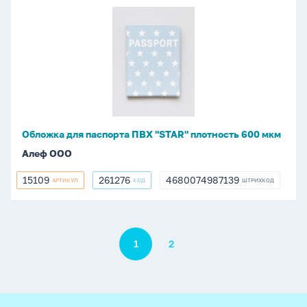
Обложка
для
паспорта
ПВХ
"STAR"
плотность
600
мкм
Обложка для паспорта ПВХ "STAR" плотность 600 мкм
Алеф ООО
15109
261276
4680074987139
АРТИКУЛ
КОД
ШТРИХКОД
15109
261276
4680074987139
Пагинация
1
2
footer