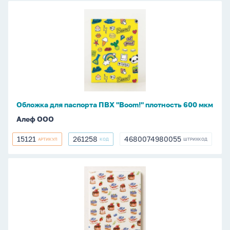
Обложка
для
паспорта
ПВХ
"Boom!"
плотность
600
мкм
Обложка для паспорта ПВХ "Boom!" плотность 600 мкм
Алеф ООО
15121
261258
4680074980055
АРТИКУЛ
КОД
ШТРИХКОД
15121
261258
4680074980055
Обложка
для
паспорта
ПВХ
"Cupcakes