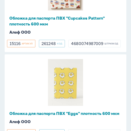
Pattern"
плотность
600
Обложка для паспорта ПВХ "Cupcakes Pattern"
мкм
плотность 600 мкм
Алеф ООО
15116
261248
4680074987009
АРТИКУЛ
КОД
ШТРИХКОД
15116
261248
4680074987009
Обложка
для
паспорта
ПВХ
"Eggs"
плотность
600
мкм
Обложка для паспорта ПВХ "Eggs" плотность 600 мкм
Алеф ООО