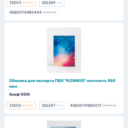
15003
261264
АРТИКУЛ
КОД
15003
261264
4680074980444
ШТРИХКОД
4680074980444
Обложка
для
паспорта
ПВХ
"KOSMOS"
плотность
560
мкм
Обложка для паспорта ПВХ "KOSMOS" плотность 560
мкм
Алеф ООО
15002
261247
4680074980437
АРТИКУЛ
КОД
ШТРИХКОД
15002
261247
4680074980437
Обложка