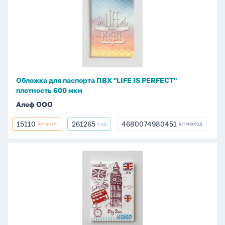
для
паспорта
ПВХ
"LIFE
IS
PERFECT"
плотность
Обложка для паспорта ПВХ "LIFE IS PERFECT"
600
плотность 600 мкм
мкм
Алеф ООО
15110
261265
4680074980451
АРТИКУЛ
КОД
ШТРИХКОД
15110
261265
4680074980451
Обложка
для
паспорта
ПВХ
"LONDON
VINTAGE"