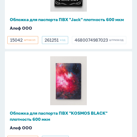
плотность
600
мкм
Обложка для паспорта ПВХ "Jack" плотность 600 мкм
Алеф ООО
15042
261251
4680074987023
АРТИКУЛ
КОД
ШТРИХКОД
15042
261251
4680074987023
Обложка
для
паспорта
ПВХ
"KOSMOS
BLACK"
плотность
600
Обложка для паспорта ПВХ "KOSMOS BLACK"
мкм
плотность 600 мкм
Алеф ООО