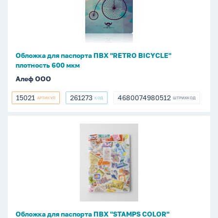
ПВХ
"RETRO
BICYCLE"
плотность
600
Обложка для паспорта ПВХ "RETRO BICYCLE"
мкм
плотность 600 мкм
Алеф ООО
15021
261273
4680074980512
АРТИКУЛ
КОД
ШТРИХКОД
15021
261273
4680074980512
Обложка
для
паспорта
ПВХ
"STAMPS
COLOR"
плотность
600
Обложка для паспорта ПВХ "STAMPS COLOR"