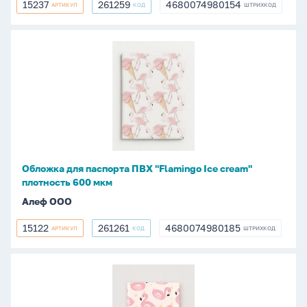
15237
261259
4680074980154
АРТИКУЛ
КОД
ШТРИХКОД
15237
261259
4680074980154
Обложка
для
паспорта
ПВХ
"Flamingo
Ice
cream"
плотность
Обложка для паспорта ПВХ "Flamingo Ice cream"
600
плотность 600 мкм
мкм
Алеф ООО
15122
261261
4680074980185
АРТИКУЛ
КОД
ШТРИХКОД
15122
261261
4680074980185
Обложка
для
паспорта