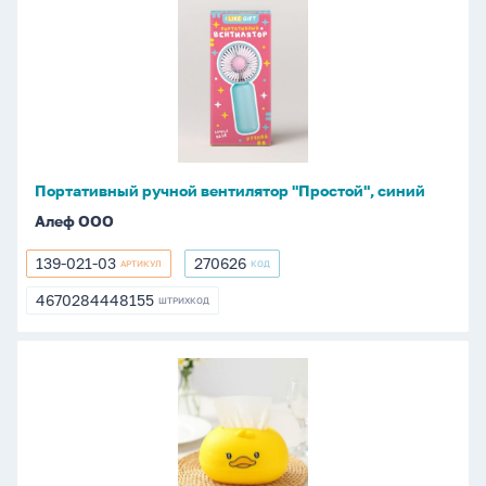
Портативный
ручной
вентилятор
"Простой",
синий
Портативный ручной вентилятор "Простой", синий
Алеф ООО
139-021-03
270626
АРТИКУЛ
КОД
139-
270626
021-
4670284448155
ШТРИХКОД
4670284448155
03
Салфетница
16*13*11см
"Утка"