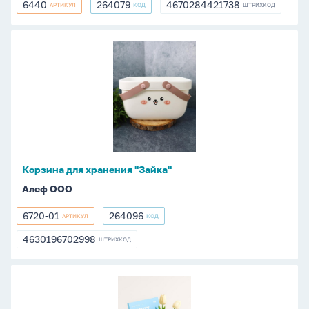
6440
264079
4670284421738
АРТИКУЛ
КОД
ШТРИХКОД
6440
264079
4670284421738
Корзина
для
хранения
"Зайка"
Корзина для хранения "Зайка"
Алеф ООО
6720-01
264096
АРТИКУЛ
КОД
6720-
264096
01
4630196702998
ШТРИХКОД
4630196702998
Корзина
для