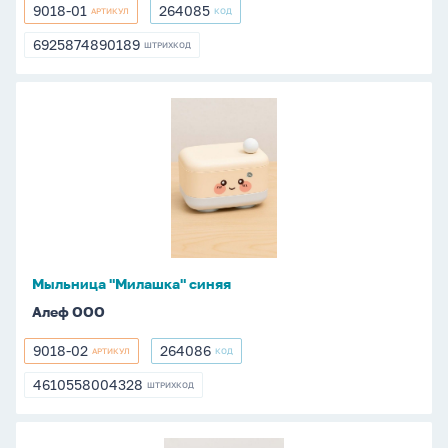
9018-01
264085
АРТИКУЛ
КОД
9018-
264085
01
6925874890189
ШТРИХКОД
6925874890189
Мыльница
"Милашка"
синяя
Мыльница "Милашка" синяя
Алеф ООО
9018-02
264086
АРТИКУЛ
КОД
9018-
264086
02
4610558004328
ШТРИХКОД
4610558004328