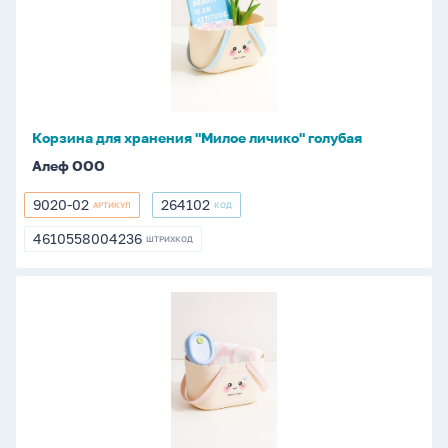
хранения
"Милое
личико"
голубая
Корзина для хранения "Милое личико" голубая
Алеф ООО
9020-02
264102
АРТИКУЛ
КОД
9020-
264102
02
4610558004236
ШТРИХКОД
4610558004236
Корзина
для
хранения
"Милое
личико"
розовая