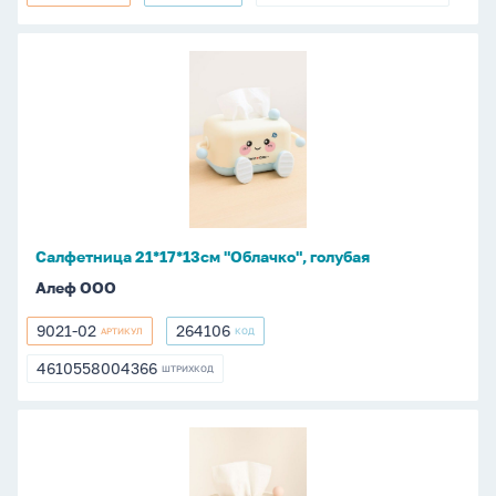
6434
264103
4630196750968
Салфетница
21*17*13см
"Облачко",
голубая
Салфетница 21*17*13см "Облачко", голубая
Алеф ООО
9021-02
264106
АРТИКУЛ
КОД
9021-
264106
02
4610558004366
ШТРИХКОД
4610558004366
Салфетница
21*17*13см
"Облачко",