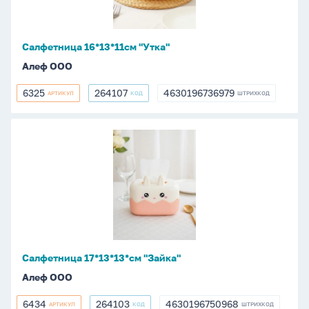
Салфетница 16*13*11см "Утка"
Алеф ООО
6325
264107
4630196736979
АРТИКУЛ
КОД
ШТРИХКОД
6325
264107
4630196736979
Салфетница
17*13*13*см
"Зайка"
Салфетница 17*13*13*см "Зайка"
Алеф ООО
6434
264103
4630196750968
АРТИКУЛ
КОД
ШТРИХКОД