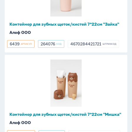
7*22см
"Зайка"
Контейнер для зубных щеток/кистей 7*22см "Зайка"
Алеф ООО
6439
264076
4670284421721
АРТИКУЛ
КОД
ШТРИХКОД
6439
264076
4670284421721
Контейнер
для
зубных
щеток/
кистей
7*22см
"Мишка"
Контейнер для зубных щеток/кистей 7*22см "Мишка"
Алеф ООО