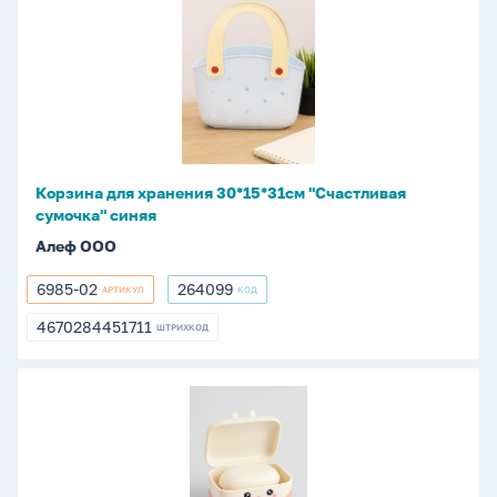
для
хранения
30*15*31см
"Счастливая
сумочка"
синяя
Корзина для хранения 30*15*31см "Счастливая
сумочка" синяя
Алеф ООО
6985-02
264099
АРТИКУЛ
КОД
6985-
264099
02
4670284451711
ШТРИХКОД
4670284451711
Мыльница
"Зайка"