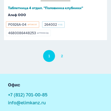
Таблетница 4 отдел. "Половинка клубники"
Алеф ООО
P0926A-04
264002
АРТИКУЛ
КОД
P0926A-
264002
04
4680086448253
ШТРИХКОД
4680086448253
Пагинация
1
2
footer
Офис
+7 (812) 701-00-85
info@elimkanz.ru