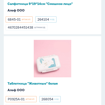
Салфетница 9*19*14см "Смешное лицо"
Алеф ООО
6845-01
264104
АРТИКУЛ
КОД
6845-
264104
01
4670284451438
ШТРИХКОД
4670284451438
Таблетница
"Животные"
белая
Таблетница "Животные" белая
Алеф ООО
P0925A-01
268054
АРТИКУЛ
КОД
P0925A-
268054