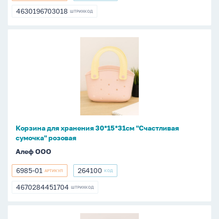
03
4630196703018
ШТРИХКОД
4630196703018
Корзина
для
хранения
30*15*31см
"Счастливая
сумочка"
розовая
Корзина для хранения 30*15*31см "Счастливая
сумочка" розовая
Алеф ООО
6985-01
264100
АРТИКУЛ
КОД
6985-
264100
01
4670284451704
ШТРИХКОД
4670284451704
Корзина