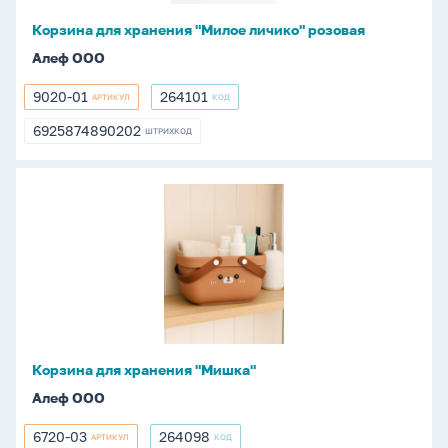
Корзина для хранения "Милое личико" розовая
Алеф ООО
9020-01
264101
АРТИКУЛ
КОД
9020-
264101
01
6925874890202
ШТРИХКОД
6925874890202
Корзина
для
хранения
"Мишка"
Корзина для хранения "Мишка"
Алеф ООО
6720-03
264098
АРТИКУЛ
КОД
6720-
264098