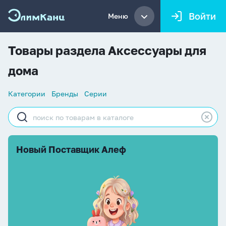
Войти
Меню
Товары раздела Аксессуары для
дома
Список
Категории
Бренды
Серии
навигации
Строка
поиска
Новый Поставщик Алеф