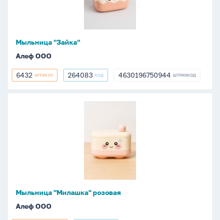
Мыльница "Зайка"
Алеф ООО
6432
264083
4630196750944
АРТИКУЛ
КОД
ШТРИХКОД
6432
264083
4630196750944
Мыльница
"Милашка"
розовая
Мыльница "Милашка" розовая
Алеф ООО