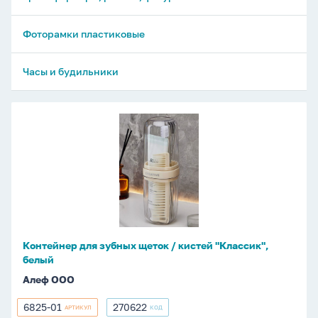
Фоторамки пластиковые
Часы и будильники
Контейнер
для
зубных
щеток
/
кистей
"Классик",
белый
Контейнер для зубных щеток / кистей "Классик",
белый
Алеф ООО
6825-01
270622
АРТИКУЛ
КОД
6825-
270622