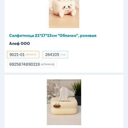
розовая
Салфетница 21*17*13см "Облачко", розовая
Алеф ООО
9021-01
264105
АРТИКУЛ
КОД
9021-
264105
01
6925874890219
ШТРИХКОД
6925874890219
Салфетница
9*19*14см
"Смешное
лицо"