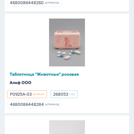
01
4680086448260
ШТРИХКОД
4680086448260
Таблетница
"Животные"
розовая
Таблетница "Животные" розовая
Алеф ООО
P0925A-03
268053
АРТИКУЛ
КОД
P0925A-
268053
03
4680086448284
ШТРИХКОД
4680086448284
Таблетница
"Животные"