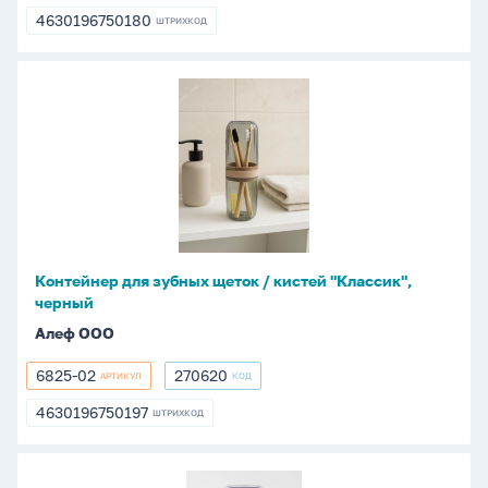
01
4630196750180
ШТРИХКОД
4630196750180
Контейнер
для
зубных
щеток
/
кистей
"Классик",
черный
Контейнер для зубных щеток / кистей "Классик",
черный
Алеф ООО
6825-02
270620
АРТИКУЛ
КОД
6825-
270620
02
4630196750197
ШТРИХКОД
4630196750197
Контейнер