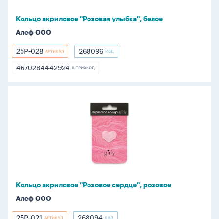
Кольцо акриловое "Розовая улыбка", белое
Алеф ООО
25P-028
268096
АРТИКУЛ
КОД
25P-
268096
028
4670284442924
ШТРИХКОД
4670284442924
Кольцо
акриловое
"Розовое
сердце",
розовое
Кольцо акриловое "Розовое сердце", розовое
Алеф ООО
25P-021
268094
АРТИКУЛ
КОД