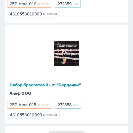
25P-brac-016
272659
АРТИКУЛ
КОД
25P-
272659
brac-
4610558010909
ШТРИХКОД
4610558010909
016
Набор
браслетов
3
шт.
"Сердечки"
Набор браслетов 3 шт. "Сердечки"
Алеф ООО
25P-brac-015
272658
АРТИКУЛ
КОД
25P-
272658
brac-
4610558010893
ШТРИХКОД
4610558010893
015