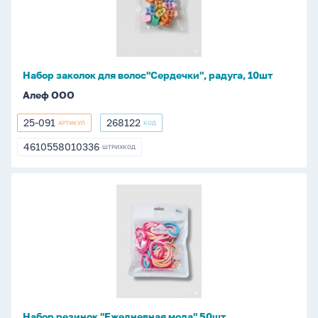
радуга,
10шт
Набор заколок для волос"Сердечки", радуга, 10шт
Алеф ООО
25-091
268122
АРТИКУЛ
КОД
25-
268122
091
4610558010336
ШТРИХКОД
4610558010336
Набор
резинок
"Ежедневная
мода"
50шт
Набор резинок "Ежедневная мода" 50шт