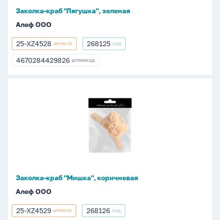
Заколка-краб "Лягушка", зеленая
Алеф ООО
25-XZ4528
268125
АРТИКУЛ
КОД
25-
268125
XZ4528
4670284429826
ШТРИХКОД
4670284429826
Заколка-
краб
"Мишка",
коричневая
Заколка-краб "Мишка", коричневая
Алеф ООО
25-XZ4529
268126
АРТИКУЛ
КОД
25-
268126