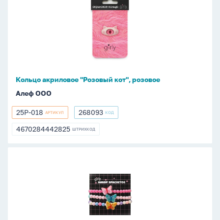
акриловое
"Розовый
кот",
розовое
Кольцо акриловое "Розовый кот", розовое
Алеф ООО
25P-018
268093
АРТИКУЛ
КОД
25P-
268093
018
4670284442825
ШТРИХКОД
4670284442825
Набор
браслетов
3
шт.
"Арбуз"