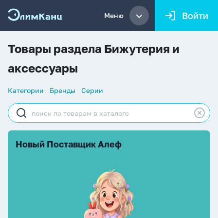
Войти
Меню
Товары раздела Бижутерия и
аксессуары
Список
Категории
Бренды
Серии
навигации
Строка
поиска
Новый Поставщик Алеф