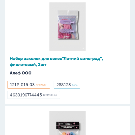
Набор
заколок
для
волос"Летний
виноград",
фиолетовый,
2шт
Набор заколок для волос"Летний виноград",
фиолетовый, 2шт
Алеф ООО
121P-015-03
268123
АРТИКУЛ
КОД
121P-
268123
015-
4630196774445
ШТРИХКОД
4630196774445
03
Набор
заколок
для
волос"Сердечки",