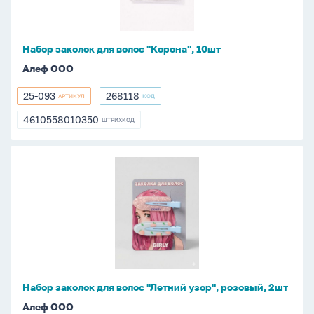
10шт
Набор заколок для волос "Корона", 10шт
Алеф ООО
25-093
268118
АРТИКУЛ
КОД
25-
268118
093
4610558010350
ШТРИХКОД
4610558010350
Набор
заколок
для
волос
"Летний
узор",
розовый,
2шт
Набор заколок для волос "Летний узор", розовый, 2шт
Алеф ООО