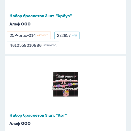
Набор браслетов 3 шт. "Арбуз"
Алеф ООО
25P-brac-014
272657
АРТИКУЛ
КОД
25P-
272657
brac-
4610558010886
ШТРИХКОД
4610558010886
014
Набор
браслетов
3
шт.
"Кот"
Набор браслетов 3 шт. "Кот"
Алеф ООО