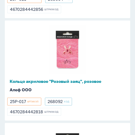
25P-
268094
021
4670284442856
ШТРИХКОД
4670284442856
Кольцо
акриловое
"Розовый
заяц",
розовое
Кольцо акриловое "Розовый заяц", розовое
Алеф ООО
25P-017
268092
АРТИКУЛ
КОД
25P-
268092
017
4670284442818
ШТРИХКОД
4670284442818
Кольцо