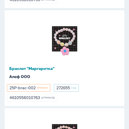
4610558010756
001
Браслет
"Маргаритка"
Браслет "Маргаритка"
Алеф ООО
25P-brac-002
272655
АРТИКУЛ
КОД
25P-
272655
brac-
4610558010763
ШТРИХКОД
4610558010763
002
Браслет
"Утка"