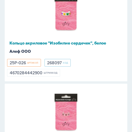
"Изобилие
сердечек",
белое
Кольцо акриловое "Изобилие сердечек", белое
Алеф ООО
25P-026
268097
АРТИКУЛ
КОД
25P-
268097
026
4670284442900
ШТРИХКОД
4670284442900
Кольцо
акриловое
"Розовая
улыбка",
белое