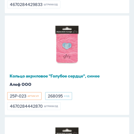
XZ4529
4670284429833
ШТРИХКОД
4670284429833
Кольцо
акриловое
"Голубое
сердце",
синее
Кольцо акриловое "Голубое сердце", синее
Алеф ООО
25P-023
268095
АРТИКУЛ
КОД
25P-
268095
023
4670284442870
ШТРИХКОД
4670284442870
Кольцо
акриловое