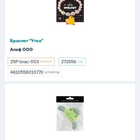
Браслет "Утка"
Алеф ООО
25P-brac-003
272656
АРТИКУЛ
КОД
25P-
272656
brac-
4610558010770
ШТРИХКОД
4610558010770
003
Заколка-
краб
"Лягушка",
зеленая