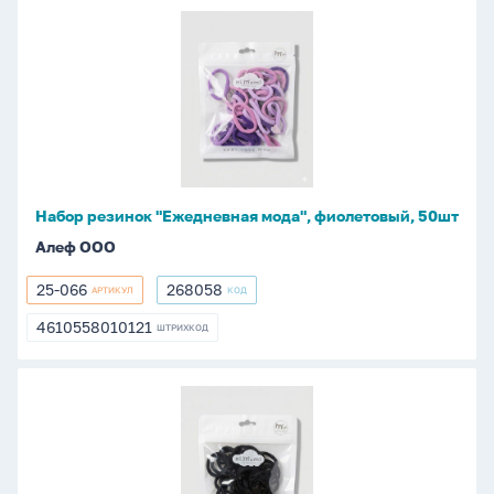
Набор
резинок
"Ежедневная
мода",
фиолетовый,
50шт
Набор резинок "Ежедневная мода", фиолетовый, 50шт
Алеф ООО
25-066
268058
АРТИКУЛ
КОД
25-
268058
066
4610558010121
ШТРИХКОД
4610558010121
Набор
резинок
"Ежедневная
мода",