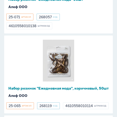
Алеф ООО
25-071
268057
АРТИКУЛ
КОД
25-
268057
071
4610558010138
ШТРИХКОД
4610558010138
Набор
резинок
"Ежедневная
мода",
коричневый,
50шт
Набор резинок "Ежедневная мода", коричневый, 50шт
Алеф ООО
25-065
268119
4610558010114
АРТИКУЛ
КОД
ШТРИХКОД
25-
268119
4610558010114
065