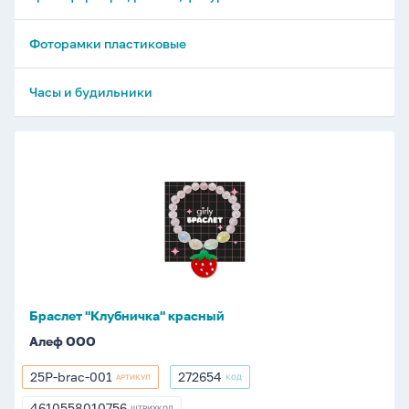
Фоторамки пластиковые
Часы и будильники
Браслет
"Клубничка"
красный
Браслет "Клубничка" красный
Алеф ООО
25P-brac-001
272654
АРТИКУЛ
КОД
25P-
272654
brac-
4610558010756
ШТРИХКОД