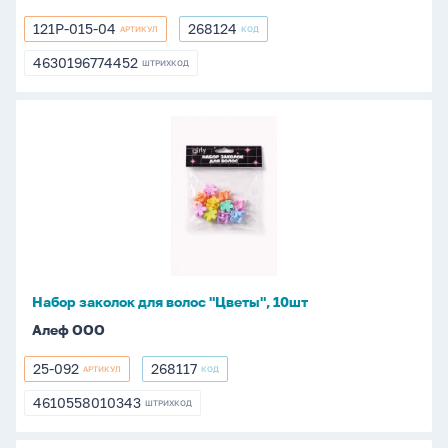
121P-015-04
268124
АРТИКУЛ
КОД
121P-
268124
015-
4630196774452
ШТРИХКОД
4630196774452
04
Набор
заколок
для
волос
"Цветы",
10шт
Набор заколок для волос "Цветы", 10шт
Алеф ООО
25-092
268117
АРТИКУЛ
КОД
25-
268117
092
4610558010343
ШТРИХКОД
4610558010343