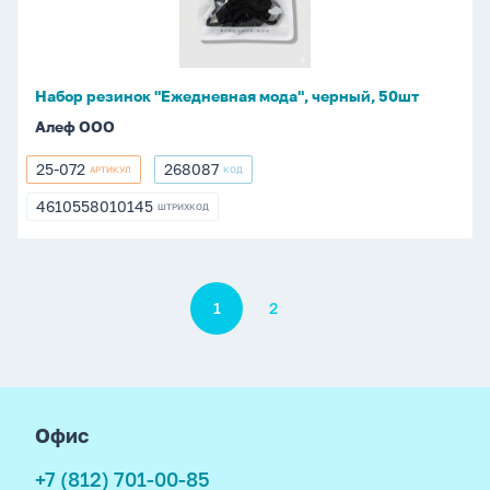
черный,
50шт
Набор резинок "Ежедневная мода", черный, 50шт
Алеф ООО
25-072
268087
АРТИКУЛ
КОД
25-
268087
072
4610558010145
ШТРИХКОД
4610558010145
Пагинация
1
2
footer
Офис
+7 (812) 701-00-85