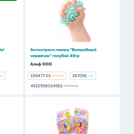
овинка
мялка
"Волшебный
червячок"
голубой
40гр
e!
Антистресс-мялка "Волшебный
червячок" голубой 40гр
Алеф ООО
106477-01
267056
ОД
АРТИКУЛ
КОД
106477-
267056
01
4610558014563
ШТРИХКОД
4610558014563
Антистресс-
мялка
"Волшебный
червячок"
микс