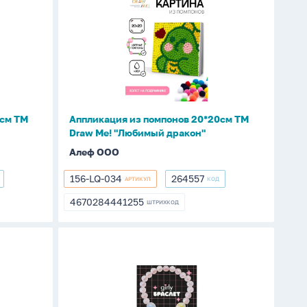
из
помпонов
20*20см
ТМ
Draw
Me!
"Любимый
0см ТМ
Аппликация из помпонов 20*20см ТМ
дракон"
Draw Me! "Любимый дракон"
Алеф ООО
156-LQ-034
264557
АРТИКУЛ
КОД
156-
264557
LQ-
4670284441255
ШТРИХКОД
4670284441255
034
Браслет
"Клубничка"
красный