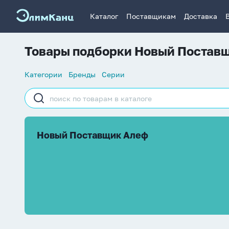
Каталог
Поставщикам
Доставка
Товары подборки Новый Постав
Список
Категории
Бренды
Серии
навигации
Строка
поиска
Новый Поставщик Алеф