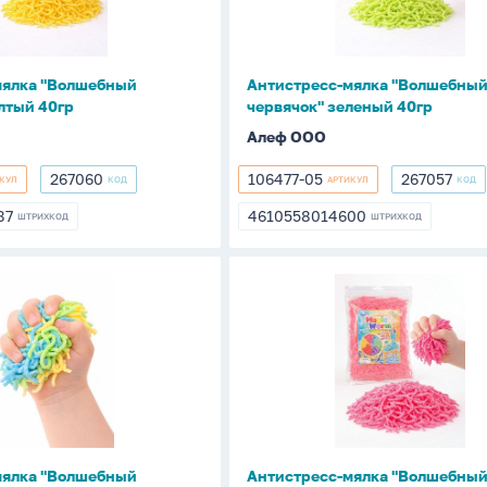
40гр
мялка "Волшебный
Антистресс-мялка "Волшебны
лтый 40гр
червячок" зеленый 40гр
Алеф ООО
267060
106477-05
267057
КУЛ
КОД
АРТИКУЛ
КОД
267060
106477-
267057
05
87
4610558014600
ШТРИХКОД
ШТРИХКОД
587
4610558014600
с-
Антистресс-
мялка
ый
"Волшебный
червячок"
розовый
40гр
мялка "Волшебный
Антистресс-мялка "Волшебны