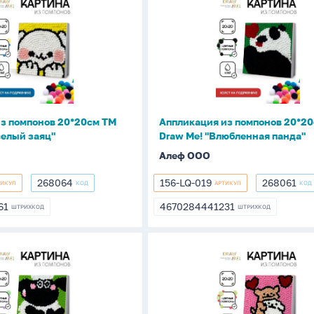
из
помпонов
20*20см
ТМ
Draw
Me!
"Влюбленная
з помпонов 20*20см ТМ
Аппликация из помпонов 20*2
панда"
селый заяц"
Draw Me! "Влюбленная панда"
Алеф ООО
268064
156-LQ-019
268061
ТИКУЛ
КОД
АРТИКУЛ
КОД
268064
156-
268061
LQ-
61
4670284441231
ШТРИХКОД
ШТРИХКОД
361
4670284441231
019
ия
Аппликация
из
помпонов
20*20см