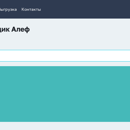
Выгрузка
Контакты
щик Алеф