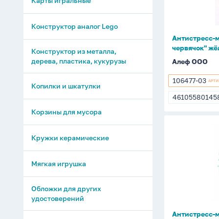
Карты игральные
40гр
Конструктор аналог Lego
Антистресс-
червячок" жё
Конструктор из металла,
дерева, пластика, кукурузы
Алеф ООО
106477-03
АРТИ
106477-
Копилки и шкатулки
03
46105580145
4610558014
Корзины для мусора
Антистрес
Кружки керамические
мялка
"Волшебн
червячок"
Мягкая игрушка
микса
40гр
Обложки для других
удостоверений
Антистресс-