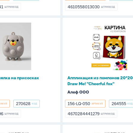
002-
41
4610558013030
ШТРИХКОД
ШТРИХКОД
41
4610558013030
03
с-
Аппликация
из
помпонов
20*20см
ТМ
Draw
Me!
"Cheerful
ялка на присосках
Аппликация из помпонов 20*2
fox"
Draw Me! "Cheerful fox"
Алеф ООО
270628
156-LQ-050
264555
ТИКУЛ
КОД
АРТИКУЛ
КОД
270628
156-
264555
LQ-
96
4670284441279
ШТРИХКОД
ШТРИХКОД
996
4670284441279
050
ия
Аппликация