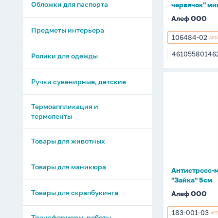
Обложки для паспорта
червячок" ми
Алеф ООО
Предметы интерьера
106484-02
АРТ
106484-
02
46105580146
Ролики для одежды
4610558014
Ручки сувенирные, детские
Антистрес
мялка
Термоаппликация и
на
термоленты
присосках
"Зайка"
5см
Товары для животных
Товары для маникюра
Антистресс-м
"Зайка" 5см
Товары для скрапбукинга
Алеф ООО
183-001-03
АР
183-
Трансформеры, роботы,