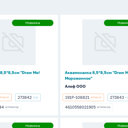
ка
Аквамозаика
Новинка
Новин
Новинка
Н
8,5*8,5см
"Draw
Me!
Мороженное"
8,5*8,5см "Draw Me!
Аквамозаика 8,5*8,5см "Draw M
Мороженное"
Алеф ООО
273842
191P-108821
273843
РТИКУЛ
КОД
АРТИКУЛ
К
273842
191P-
273843
108821
44
4610558021905
ШТРИХКОД
ШТРИХКОД
844
4610558021905
ка
Аквамозаика
Новинка
Новин