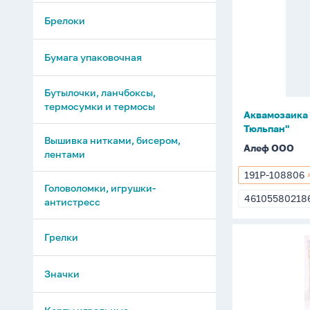
8,5*8,5см
Брелоки
"Draw
Me!
Тюльпан"
Бумага упаковочная
Бутылочки, ланчбоксы,
термосумки и термосы
Аквамозаика 
Тюльпан"
Вышивка нитками, бисером,
Алеф ООО
лентами
191P-108806
191P-
Головоломки, игрушки-
108806
46105580218
антистресс
4610558021
Грелки
Антистрес
мялка
"Волшебн
Значки
червячок"
жёлтый