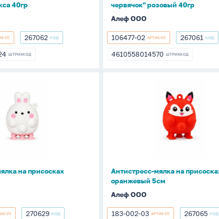
кса 40гр
червячок" розовый 40гр
Алеф ООО
267062
106477-02
267061
ИКУЛ
КОД
АРТИКУЛ
КОД
267062
106477-
267061
02
24
4610558014570
ШТРИХКОД
ШТРИХКОД
624
4610558014570
с-
Антистресс-
мялка
на
присосках
"Лис",
оранжевый
5см
ялка на присосках
Антистресс-мялка на присосках
оранжевый 5см
Алеф ООО
270629
183-002-03
267065
ТИКУЛ
КОД
АРТИКУЛ
КОД
270629
183-
267065