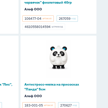
червячок" фиолетовый 40гр
Алеф ООО
106477-04
267059
АРТИКУЛ
КОД
106477-
267059
04
4610558014594
ШТРИХКОД
4610558014594
Антистресс-
мялка
на
присосках
"Панда"
5см
 "Лис",
Антистресс-мялка на присосках
"Панда" 5см
Алеф ООО
183-001-05
270627
АРТИКУЛ
КОД
183-
270627