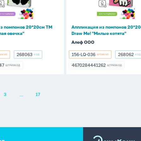
ТМ
Draw
Me!
"Милые
з помпонов 20*20см ТМ
Аппликация из помпонов 20*2
котята"
лая овечка"
Draw Me! "Милые котята"
Алеф ООО
268063
156-LQ-036
268062
ТИКУЛ
КОД
АРТИКУЛ
КОД
268063
156-
268062
LQ-
47
4670284441262
ШТРИХКОД
ШТРИХКОД
347
4670284441262
036
...
3
17