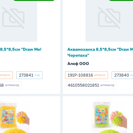
Новинка
Н
8,5*8,5см
"Draw
Me!
Черепаха"
8,5*8,5см "Draw Me!
Аквамозаика 8,5*8,5см "Draw M
Черепаха"
Алеф ООО
273841
191P-108816
273840
АРТИКУЛ
КОД
АРТИКУЛ
К
273841
191P-
273840
108816
68
4610558021851
ШТРИХКОД
ШТРИХКОД
868
4610558021851
с-
Антистресс-
мялка
ый
"Волшебный
червячок"
зеленый