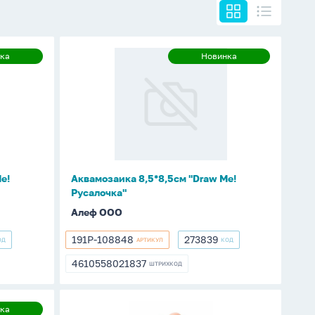
Аквамозаика
ка
Новинка
овинка
Новинка
8,5*8,5см
"Draw
Me!
Русалочка"
e!
Аквамозаика 8,5*8,5см "Draw Me!
Русалочка"
Алеф ООО
191P-108848
273839
ОД
АРТИКУЛ
КОД
191P-
273839
108848
4610558021837
ШТРИХКОД
4610558021837
Антистресс-
ка