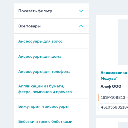
Показать фильтр
Аквамозаи
Все товары
8,5*8,5см
"Draw
Аксессуары для волос
Me!
Медуза"
Аксессуары для дома
Аксессуары для телефона
Аквамозаика 
Медуза"
Аппликации из бумаги,
Алеф ООО
фетра, помпонов и прочего
191P-108813
А
191P-
108813
Бижутерия и аксессуары
46105580218
4610558021
Блёстки и гель с блёстками
Аквамозаи