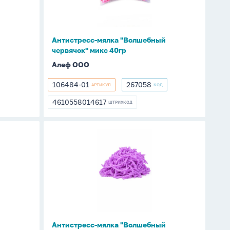
40гр
й
Антистресс-мялка "Волшебный
червячок" микс 40гр
Алеф ООО
106484-01
267058
АРТИКУЛ
КОД
106484-
267058
01
4610558014617
ШТРИХКОД
4610558014617
Антистресс-
мялка
"Волшебный
червячок"
фиолетовый
40гр
й
Антистресс-мялка "Волшебный