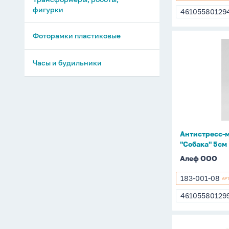
001-
фигурки
46105580129
46105580129
03
Фоторамки пластиковые
Антистрес
мялка
Часы и будильники
на
присосках
"Собака"
5см
Антистресс-м
"Собака" 5см
Алеф ООО
183-001-08
АР
183-
001-
46105580129
4610558012
08
Аппликац