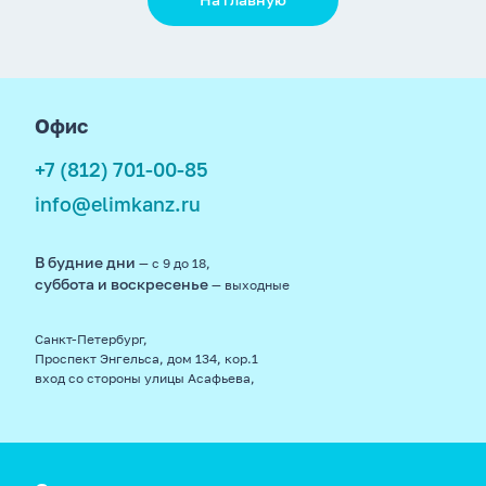
footer
Офис
+7 (812) 701-00-85
info@elimkanz.ru
В будние дни
— с 9 до 18,
суббота и воскресенье
— выходные
Санкт-Петербург,
Проспект Энгельса, дом 134, кор.1
вход со стороны улицы Асафьева,