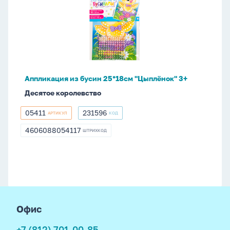
из
бусин
25*18см
"Цыплёнок"
3+
Аппликация из бусин 25*18см "Цыплёнок" 3+
Десятое королевство
05411
231596
АРТИКУЛ
КОД
05411
231596
4606088054117
ШТРИХКОД
4606088054117
footer
Офис
+7 (812) 701-00-85