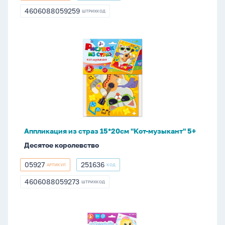
4606088059259
ШТРИХКОД
4606088059259
Аппликация
из
страз
15*20см
"Кот-
музыкант"
5+
Аппликация из страз 15*20см "Кот-музыкант" 5+
Десятое королевство
05927
251636
АРТИКУЛ
КОД
05927
251636
4606088059273
ШТРИХКОД
4606088059273
Аппликация