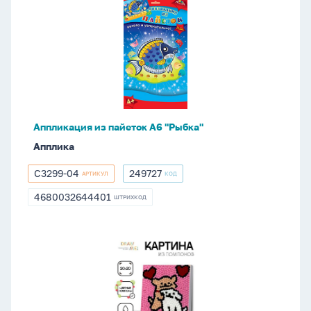
Аппликация
из
пайеток
А6
"Рыбка"
Аппликация из пайеток А6 "Рыбка"
Апплика
С3299-04
249727
АРТИКУЛ
КОД
С3299-
249727
04
4680032644401
ШТРИХКОД
4680032644401
Аппликация
из
помпонов
20*20см
ТМ