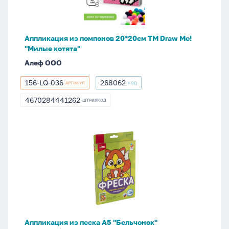
Draw
Me!
"Милые
Аппликация из помпонов 20*20см ТМ Draw Me!
котята"
"Милые котята"
Алеф ООО
156-LQ-036
268062
АРТИКУЛ
КОД
156-
268062
LQ-
4670284441262
ШТРИХКОД
4670284441262
036
Аппликация
из
песка
А5
"Бельчонок"
Аппликация из песка А5 "Бельчонок"