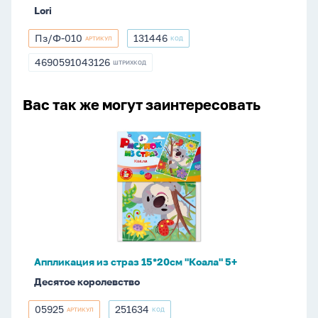
Lori
Пз/Ф-010
131446
АРТИКУЛ
КОД
Пз/
131446
Ф-010
4690591043126
ШТРИХКОД
4690591043126
Вас так же могут заинтересовать
Аппликация
из
страз
15*20см
"Коала"
5+
Аппликация из страз 15*20см "Коала" 5+
Десятое королевство
05925
251634
АРТИКУЛ
КОД
05925
251634