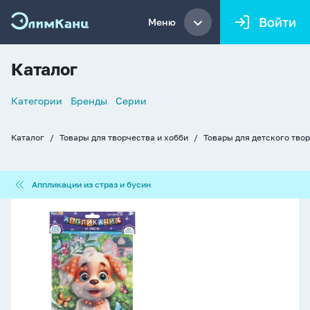
Войти
Меню
Каталог
Список
Категории
Бренды
Серии
навигации
Каталог
Товары для творчества и хобби
Товары для детского тво
Хлебные
крошки
Аппликации
Аппликации из страз и бусин
из
страз
Аппликация
и
из
бусин
пайеток
17*23см
"Щенок
и
бабочки"