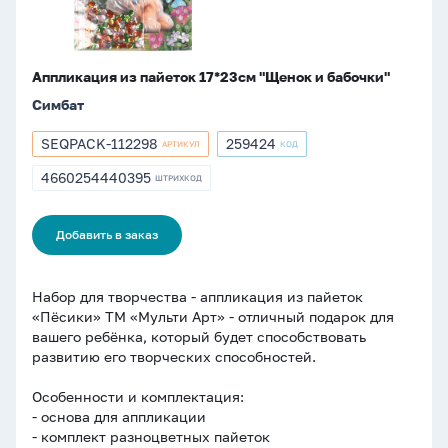
Аппликация из пайеток 17*23см "Щенок и бабочки"
Симбат
SEQPACK-112298
259424
АРТИКУЛ
КОД
Артикул
Артикул
SEQPACK-
259424
4660254440395
ШТРИХКОД
ШТРИХКОД
112298
4660254440395
Добавить в заказ
Набор для творчества - аппликация из пайеток
«Пёсики» ТМ «Мульти Арт» - отличный подарок для
вашего ребёнка, который будет способствовать
развитию его творческих способностей.
Особенности и комплектация:
- основа для аппликации
- комплект разноцветных пайеток