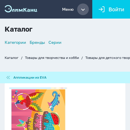
Войти
Меню
Каталог
Список
Категории
Бренды
Серии
навигации
Каталог
Товары для творчества и хобби
Товары для детского тво
Хлебные
крошки
Аппликации
Аппликации из EVА
из
EVА
Аппликация
из
EVA
А3
"Сладкий
праздник"
5+