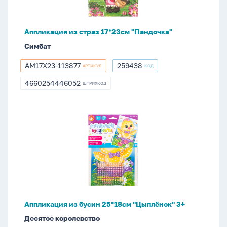
Аппликация из страз 17*23см "Пандочка"
Симбат
AM17X23-113877
259438
АРТИКУЛ
КОД
AM17X23-
259438
113877
4660254446052
ШТРИХКОД
4660254446052
Аппликация
из
бусин
25*18см
"Цыплёнок"
3+
Аппликация из бусин 25*18см "Цыплёнок" 3+
Десятое королевство