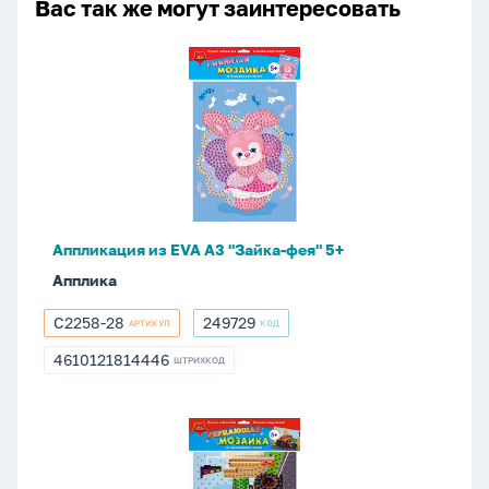
Вас так же могут заинтересовать
Аппликация
из
EVA
А3
"Зайка-
фея"
5+
Аппликация из EVA А3 "Зайка-фея" 5+
Апплика
С2258-28
249729
АРТИКУЛ
КОД
С2258-
249729
28
4610121814446
ШТРИХКОД
4610121814446
Аппликация
из
EVA