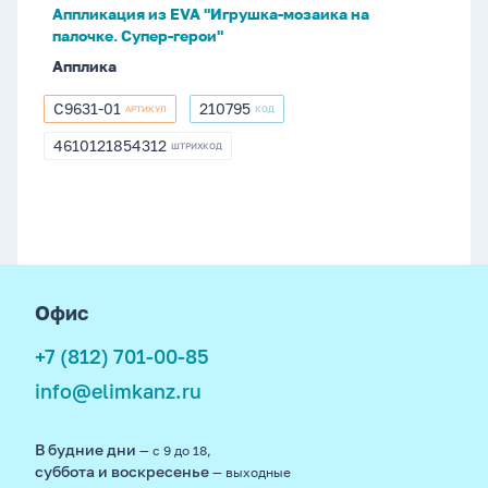
Аппликация из EVA "Игрушка-мозаика на
герои"
палочке. Супер-герои"
Апплика
С9631-01
210795
АРТИКУЛ
КОД
С9631-
210795
01
4610121854312
ШТРИХКОД
4610121854312
footer
Офис
+7 (812) 701-00-85
info@elimkanz.ru
В будние дни
— с 9 до 18,
суббота и воскресенье
— выходные