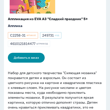
Аппликация из EVA А3 "Сладкий праздник" 5+
Апплика
С2258-31
249731
АРТИКУЛ
КОД
Артикул
Артикул
С2258-
249731
4610121814477
ШТРИХКОД
ШТРИХКОД
31
4610121814477
Добавить в заказ
Набор для детского творчества "Сияющая мозаика"
понравится детям и взрослым. Он состоит из
цветного рисунка на картоне и квадратиков пластика
с клеевым слоем. На рисунке числами и цветом
показаны места, куда необходимо приклеить
элементы мозаики. В результате получится яркая
картинка, которую отлично дополнят стразы. Детям
очень нравиться приклеивать квадратики, это не